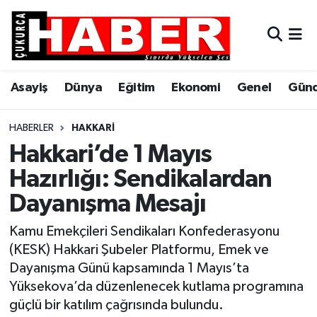
Asayiş
Hava Durumu
Asayiş
Dünya
Eğitim
Ekonomi
Genel
Gün
Dünya
Trafik Durumu
Eğitim
Süper Lig Puan Durumu ve Fikstür
HABERLER
HAKKARI
Hakkari’de 1 Mayıs
Ekonomi
Tüm Manşetler
Hazırlığı: Sendikalardan
Dayanışma Mesajı
Genel
Son Dakika Haberleri
Kamu Emekçileri Sendikaları Konfederasyonu
Gündem
Haber Arşivi
(KESK) Hakkari Şubeler Platformu, Emek ve
Dayanışma Günü kapsamında 1 Mayıs’ta
Hakkari
Yüksekova’da düzenlenecek kutlama programına
güçlü bir katılım çağrısında bulundu.
Siyaset