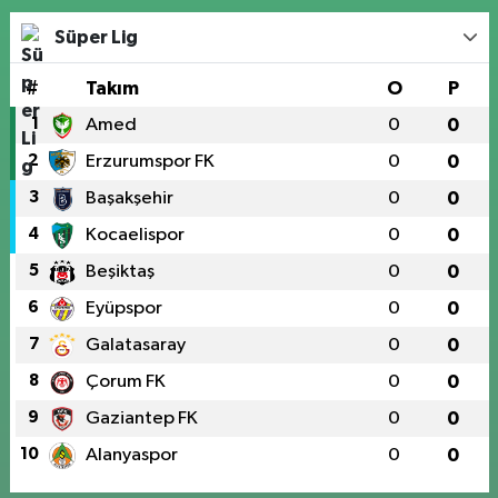
Süper Lig
#
Takım
O
P
1
Amed
0
0
2
Erzurumspor FK
0
0
3
Başakşehir
0
0
4
Kocaelispor
0
0
5
Beşiktaş
0
0
6
Eyüpspor
0
0
7
Galatasaray
0
0
8
Çorum FK
0
0
9
Gaziantep FK
0
0
10
Alanyaspor
0
0