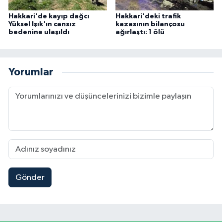
Hakkari'de kayıp dağcı
Hakkari'deki trafik
Yüksel Işık'ın cansız
kazasının bilançosu
bedenine ulaşıldı
ağırlaştı: 1 ölü
Yorumlar
Gönder