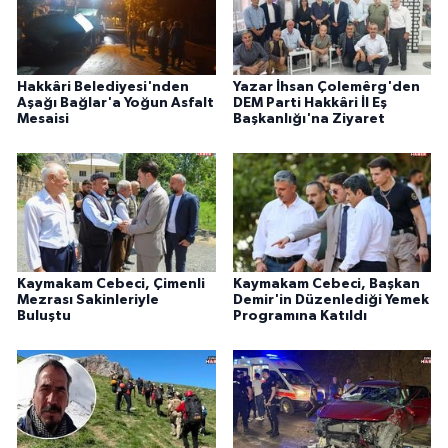
Hakkâri Belediyesi'nden
Yazar İhsan Çolemêrg'den
Aşağı Bağlar'a Yoğun Asfalt
DEM Parti Hakkâri İl Eş
Mesaisi
Başkanlığı'na Ziyaret
Kaymakam Cebeci, Çimenli
Kaymakam Cebeci, Başkan
Mezrası Sakinleriyle
Demir'in Düzenlediği Yemek
Buluştu
Programına Katıldı