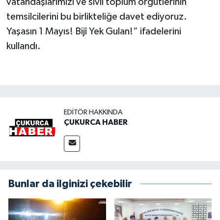
vatandaşlarımızı ve sivil toplum örgütlerinin
temsilcilerini bu birlikteliğe davet ediyoruz.
Yaşasın 1 Mayıs! Bijî Yek Gulan!” ifadelerini
kullandı.
EDITÖR HAKKINDA
ÇUKURCA HABER
Bunlar da ilginizi çekebilir