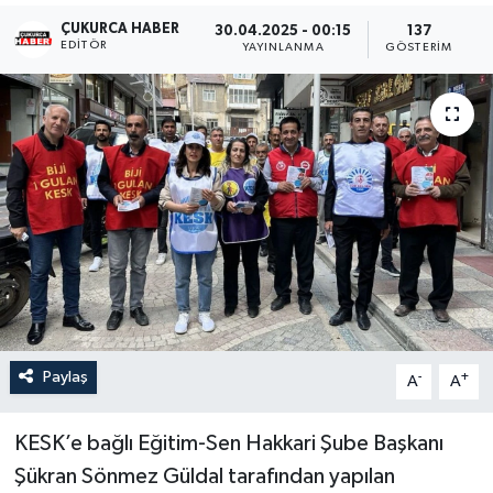
ÇUKURCA HABER
30.04.2025 - 00:15
137
Son Dakika
EDITÖR
YAYINLANMA
GÖSTERIM
Teknoloji
Yaşam
Paylaş
-
+
A
A
KESK’e bağlı Eğitim-Sen Hakkari Şube Başkanı
Şükran Sönmez Güldal tarafından yapılan