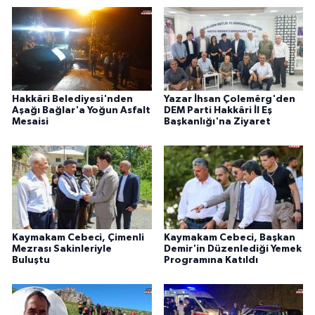
Hakkâri Belediyesi'nden
Yazar İhsan Çolemêrg'den
Aşağı Bağlar'a Yoğun Asfalt
DEM Parti Hakkâri İl Eş
Mesaisi
Başkanlığı'na Ziyaret
Kaymakam Cebeci, Çimenli
Kaymakam Cebeci, Başkan
Mezrası Sakinleriyle
Demir'in Düzenlediği Yemek
Buluştu
Programına Katıldı