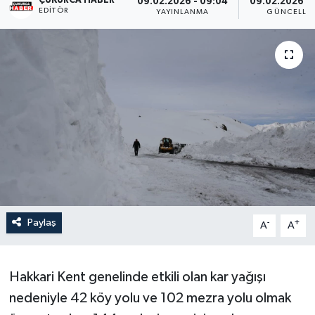
ÇUKURCA HABER
09.02.2026 - 09:04
09.02.2026 -
EDITÖR
YAYINLANMA
GÜNCELLE
Son Dakika
Teknoloji
Yaşam
Paylaş
-
+
A
A
Hakkari Kent genelinde etkili olan kar yağışı
nedeniyle 42 köy yolu ve 102 mezra yolu olmak