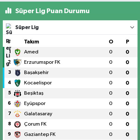
Süper Lig Puan Durumu
Süper Lig
#
Takım
O
P
1
Amed
0
0
2
Erzurumspor FK
0
0
3
Başakşehir
0
0
4
Kocaelispor
0
0
5
Beşiktaş
0
0
6
Eyüpspor
0
0
7
Galatasaray
0
0
8
Çorum FK
0
0
9
Gaziantep FK
0
0