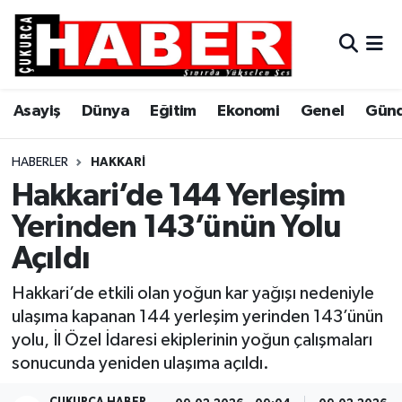
Asayiş
Hava Durumu
Asayiş
Dünya
Eğitim
Ekonomi
Genel
Gün
Dünya
Trafik Durumu
Eğitim
Süper Lig Puan Durumu ve Fikstür
HABERLER
HAKKARI
Hakkari’de 144 Yerleşim
Ekonomi
Tüm Manşetler
Yerinden 143’ünün Yolu
Açıldı
Genel
Son Dakika Haberleri
Hakkari’de etkili olan yoğun kar yağışı nedeniyle
Gündem
Haber Arşivi
ulaşıma kapanan 144 yerleşim yerinden 143’ünün
yolu, İl Özel İdaresi ekiplerinin yoğun çalışmaları
Hakkari
sonucunda yeniden ulaşıma açıldı.
Siyaset