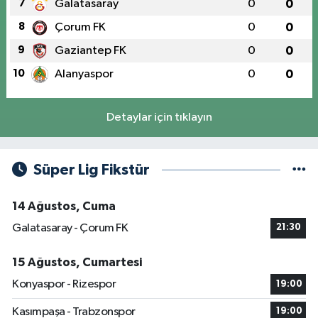
7
Galatasaray
0
0
8
Çorum FK
0
0
9
Gaziantep FK
0
0
10
Alanyaspor
0
0
Detaylar için tıklayın
Süper Lig Fikstür
14 Ağustos, Cuma
Galatasaray - Çorum FK
21:30
15 Ağustos, Cumartesi
Konyaspor - Rizespor
19:00
Kasımpaşa - Trabzonspor
19:00