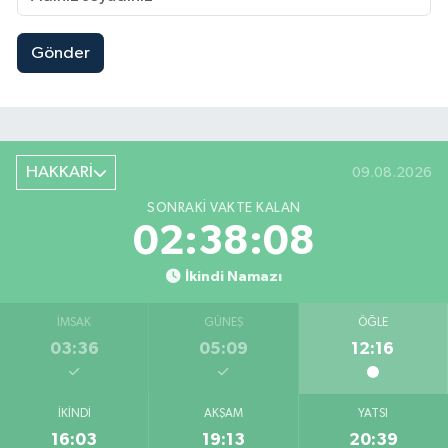
Gönder
HAKKARİ
09.08.2026
SONRAKI VAKTE KALAN
02:38:07
İkindi Namazı
İMSAK
GÜNEŞ
ÖĞLE
03:36
05:09
12:16
İKINDI
AKŞAM
YATSI
16:03
19:13
20:39