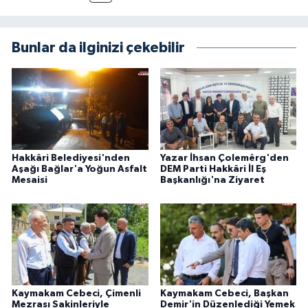
Bunlar da ilginizi çekebilir
Hakkâri Belediyesi'nden
Yazar İhsan Çolemêrg'den
Aşağı Bağlar'a Yoğun Asfalt
DEM Parti Hakkâri İl Eş
Mesaisi
Başkanlığı'na Ziyaret
Kaymakam Cebeci, Çimenli
Kaymakam Cebeci, Başkan
Mezrası Sakinleriyle
Demir'in Düzenlediği Yemek