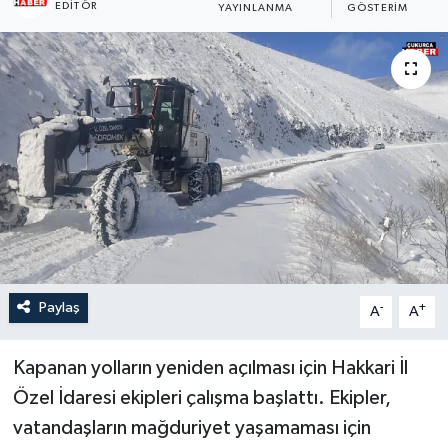
EDITÖR
YAYINLANMA
GÖSTERIM
Son Dakika
Teknoloji
Yaşam
Paylaş
-
+
A
A
Kapanan yolların yeniden açılması için Hakkari İl
Özel İdaresi ekipleri çalışma başlattı. Ekipler,
vatandaşların mağduriyet yaşamaması için