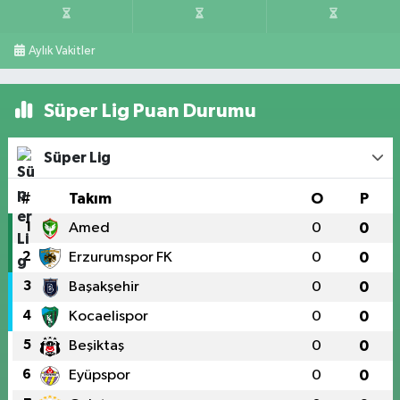
Aylık Vakitler
Süper Lig Puan Durumu
Süper Lig
#
Takım
O
P
1
Amed
0
0
2
Erzurumspor FK
0
0
3
Başakşehir
0
0
4
Kocaelispor
0
0
5
Beşiktaş
0
0
6
Eyüpspor
0
0