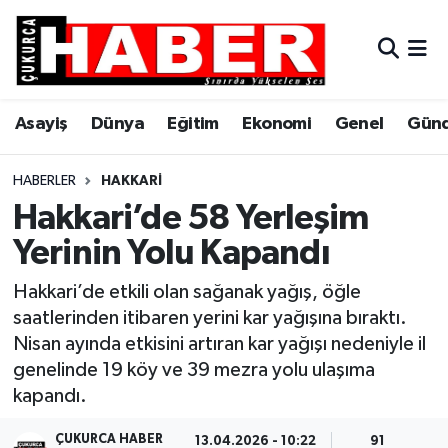
Asayiş
Hava Durumu
Asayiş
Dünya
Eğitim
Ekonomi
Genel
Gün
Dünya
Trafik Durumu
Eğitim
Süper Lig Puan Durumu ve Fikstür
HABERLER
HAKKARI
Hakkari’de 58 Yerleşim
Ekonomi
Tüm Manşetler
Yerinin Yolu Kapandı
Genel
Son Dakika Haberleri
Hakkari’de etkili olan sağanak yağış, öğle
saatlerinden itibaren yerini kar yağışına bıraktı.
Gündem
Haber Arşivi
Nisan ayında etkisini artıran kar yağışı nedeniyle il
genelinde 19 köy ve 39 mezra yolu ulaşıma
Hakkari
kapandı.
Siyaset
ÇUKURCA HABER
13.04.2026 - 10:22
91