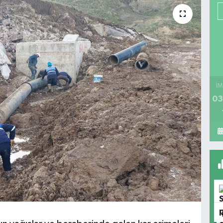
İM
03