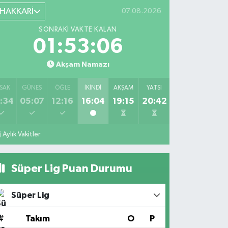
HAKKARİ
07.08.2026
SONRAKI VAKTE KALAN
01:53:06
Akşam Namazı
SAK
GÜNEŞ
ÖĞLE
İKINDI
AKŞAM
YATSI
:34
05:07
12:16
16:04
19:15
20:42
Aylık Vakitler
Süper Lig Puan Durumu
Süper Lig
#
Takım
O
P