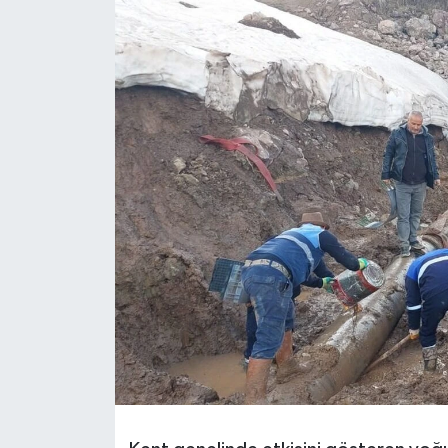
Son Dakika
Teknoloji
Yaşam