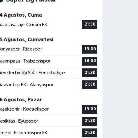
4 Ağustos, Cuma
alatasaray - Çorum FK
21:30
5 Ağustos, Cumartesi
onyaspor - Rizespor
19:00
asımpaşa - Trabzonspor
19:00
ençlerbirliği S.K. - Fenerbahçe
21:30
aziantep FK - Alanyaspor
21:30
6 Ağustos, Pazar
aşakşehir - Kocaelispor
19:00
eşiktaş - Eyüpspor
21:30
med - Erzurumspor FK
21:30