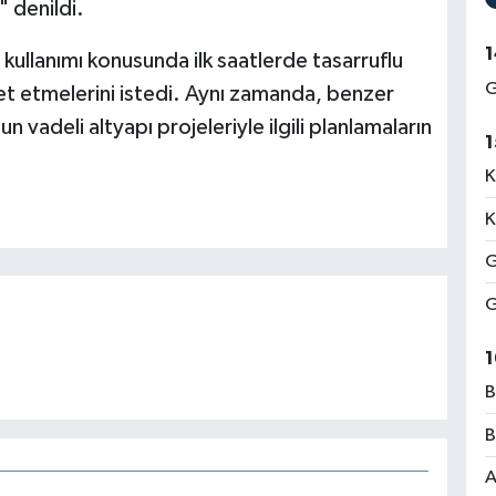
" denildi.
1
 kullanımı konusunda ilk saatlerde tasarruflu
G
et etmelerini istedi. Aynı zamanda, benzer
vadeli altyapı projeleriyle ilgili planlamaların
1
K
K
G
G
1
B
B
A