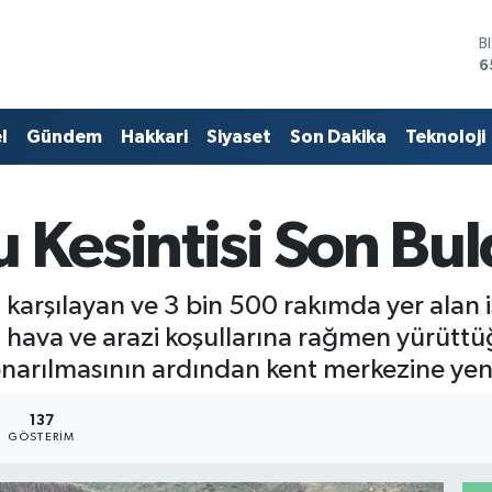
B
6
D
4
E
l
Gündem
Hakkari
Siyaset
Son Dakika
Teknoloji
5
S
6
G
 Kesintisi Son Bu
6
B
1
ı karşılayan ve 3 bin 500 rakımda yer ala
lu hava ve arazi koşullarına rağmen yürütt
onarılmasının ardından kent merkezine yen
137
GÖSTERIM