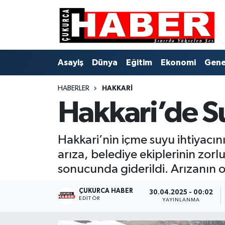
Asayiş
Hava Durumu
Asayiş
Dünya
Eğitim
Ekonomi
Gene
Dünya
Trafik Durumu
HABERLER
HAKKARI
Eğitim
Süper Lig Puan Durumu ve Fikstür
Hakkari’de Su
Ekonomi
Tüm Manşetler
Hakkari’nin içme suyu ihtiyacın
Genel
Son Dakika Haberleri
arıza, belediye ekiplerinin zor
Gündem
Haber Arşivi
sonucunda giderildi. Arızanın 
Hakkari
ÇUKURCA HABER
30.04.2025 - 00:02
EDITÖR
YAYINLANMA
Siyaset