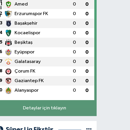
1
Amed
0
0
2
Erzurumspor FK
0
0
3
Başakşehir
0
0
4
Kocaelispor
0
0
5
Beşiktaş
0
0
6
Eyüpspor
0
0
7
Galatasaray
0
0
8
Çorum FK
0
0
9
Gaziantep FK
0
0
0
Alanyaspor
0
0
Detaylar için tıklayın
Süper Lig Fikstür