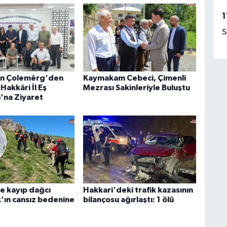
1
S
an Çolemêrg'den
Kaymakam Cebeci, Çimenli
Hakkâri İl Eş
Mezrası Sakinleriyle Buluştu
ı'na Ziyaret
e kayıp dağcı
Hakkari'deki trafik kazasının
k'ın cansız bedenine
bilançosu ağırlaştı: 1 ölü