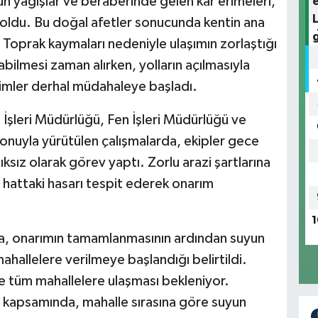
n yağışlar ve beraberinde gelen kar erimeleri,
oldu. Bu doğal afetler sonucunda kentin ana
 Toprak kaymaları nedeniyle ulaşımın zorlaştığı
abilmesi zaman alırken, yolların açılmasıyla
irimler derhal müdahaleye başladı.
 İşleri Müdürlüğü, Fen İşleri Müdürlüğü ve
syonuyla yürütülen çalışmalarda, ekipler gece
sız olarak görev yaptı. Zorlu arazi şartlarına
 hattaki hasarı tespit ederek onarım
1
ada, onarımın tamamlanmasının ardından suyun
hallelere verilmeye başlandığı belirtildi.
e tüm mahallelere ulaşması bekleniyor.
 kapsamında, mahalle sırasına göre suyun