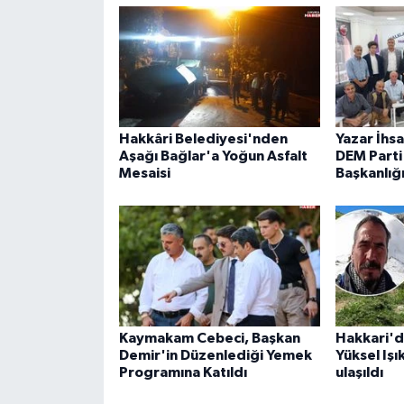
Hakkâri Belediyesi'nden
Yazar İhs
Aşağı Bağlar'a Yoğun Asfalt
DEM Parti 
Mesaisi
Başkanlığ
Kaymakam Cebeci, Başkan
Hakkari'd
Demir'in Düzenlediği Yemek
Yüksel Işı
Programına Katıldı
ulaşıldı