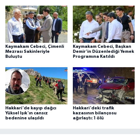
Kaymakam Cebeci, Çimenli
Kaymakam Cebeci, Başkan
Mezrası Sakinleriyle
Demir'in Düzenlediği Yemek
Buluştu
Programına Katıldı
Hakkari'de kayıp dağcı
Hakkari'deki trafik
Yüksel Işık'ın cansız
kazasının bilançosu
bedenine ulaşıldı
ağırlaştı: 1 ölü