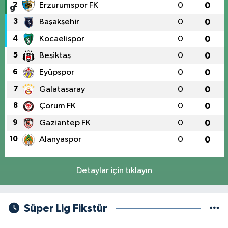
2
Erzurumspor FK
0
0
3
Başakşehir
0
0
4
Kocaelispor
0
0
5
Beşiktaş
0
0
6
Eyüpspor
0
0
7
Galatasaray
0
0
8
Çorum FK
0
0
9
Gaziantep FK
0
0
10
Alanyaspor
0
0
Detaylar için tıklayın
Süper Lig Fikstür