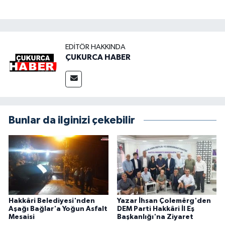
EDITÖR HAKKINDA
ÇUKURCA HABER
Bunlar da ilginizi çekebilir
Hakkâri Belediyesi'nden
Yazar İhsan Çolemêrg'den
Aşağı Bağlar'a Yoğun Asfalt
DEM Parti Hakkâri İl Eş
Mesaisi
Başkanlığı'na Ziyaret