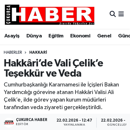
Asayiş
Hava Durumu
Asayiş
Dünya
Eğitim
Ekonomi
Genel
Gün
Dünya
Trafik Durumu
Eğitim
Süper Lig Puan Durumu ve Fikstür
HABERLER
HAKKARI
Hakkâri’de Vali Çelik’e
Ekonomi
Tüm Manşetler
Teşekkür ve Veda
Genel
Son Dakika Haberleri
Cumhurbaşkanlığı Kararnamesi ile İçişleri Bakan
Yardımcılığı görevine atanan Hakkâri Valisi Ali
Gündem
Haber Arşivi
Çelik’e, ilde görev yapan kurum müdürleri
tarafından veda ziyareti gerçekleştirildi.
Hakkari
ÇUKURCA HABER
22.02.2026 - 12:47
22.02.2026 - 1
EDITÖR
Siyaset
YAYINLANMA
GÜNCELLEM