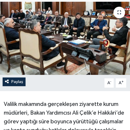
Son Dakika
Teknoloji
Yaşam
Paylaş
-
+
A
A
Valilik makamında gerçekleşen ziyarette kurum
müdürleri, Bakan Yardımcısı Ali Çelik’e Hakkâri’de
görev yaptığı süre boyunca yürüttüğü çalışmalar