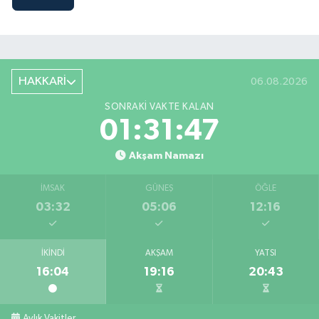
HAKKARİ
06.08.2026
SONRAKI VAKTE KALAN
01:31:46
Akşam Namazı
İMSAK
GÜNEŞ
ÖĞLE
03:32
05:06
12:16
İKINDI
AKŞAM
YATSI
16:04
19:16
20:43
Aylık Vakitler