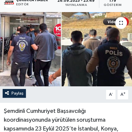
ÇUKURCA HABER
26.09.2025 - 23:49
179
EDITÖR
YAYINLANMA
GÖSTERIM
Son Dakika
Teknoloji
Yaşam
Paylaş
-
+
A
A
Şemdinli Cumhuriyet Başsavcılığı
koordinasyonunda yürütülen soruşturma
kapsamında 23 Eylül 2025’te İstanbul, Konya,