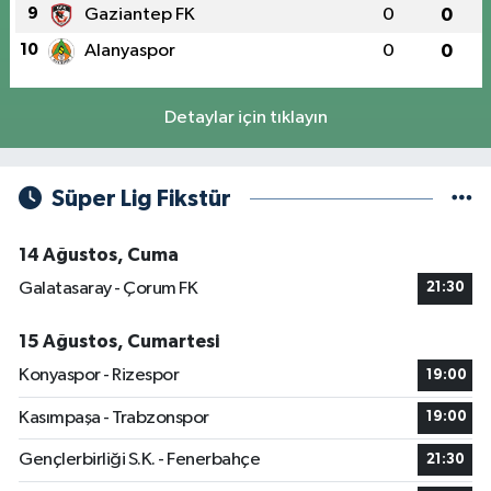
9
Gaziantep FK
0
0
10
Alanyaspor
0
0
Detaylar için tıklayın
Süper Lig Fikstür
14 Ağustos, Cuma
Galatasaray - Çorum FK
21:30
15 Ağustos, Cumartesi
Konyaspor - Rizespor
19:00
Kasımpaşa - Trabzonspor
19:00
Gençlerbirliği S.K. - Fenerbahçe
21:30