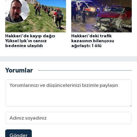
Hakkari'de kayıp dağcı
Hakkari'deki trafik
Yüksel Işık'ın cansız
kazasının bilançosu
bedenine ulaşıldı
ağırlaştı: 1 ölü
Yorumlar
Gönder