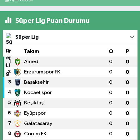
Süper Lig Puan Durumu
Süper Lig
#
Takım
O
P
1
Amed
0
0
2
Erzurumspor FK
0
0
3
Başakşehir
0
0
4
Kocaelispor
0
0
5
Beşiktaş
0
0
6
Eyüpspor
0
0
7
Galatasaray
0
0
8
Çorum FK
0
0