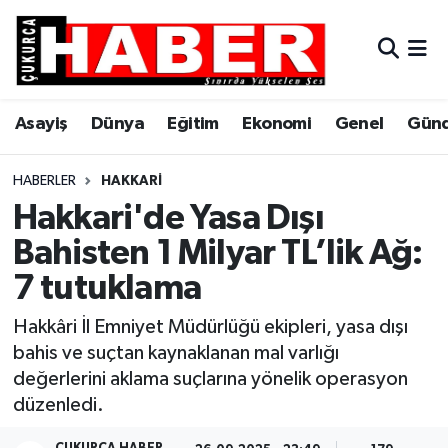
Asayiş
Hava Durumu
Asayiş
Dünya
Eğitim
Ekonomi
Genel
Gün
Dünya
Trafik Durumu
Eğitim
Süper Lig Puan Durumu ve Fikstür
HABERLER
HAKKARI
Hakkari'de Yasa Dışı
Ekonomi
Tüm Manşetler
Bahisten 1 Milyar TL’lik Ağ:
7 tutuklama
Genel
Son Dakika Haberleri
Hakkâri İl Emniyet Müdürlüğü ekipleri, yasa dışı
Gündem
Haber Arşivi
bahis ve suçtan kaynaklanan mal varlığı
değerlerini aklama suçlarına yönelik operasyon
Hakkari
düzenledi.
Siyaset