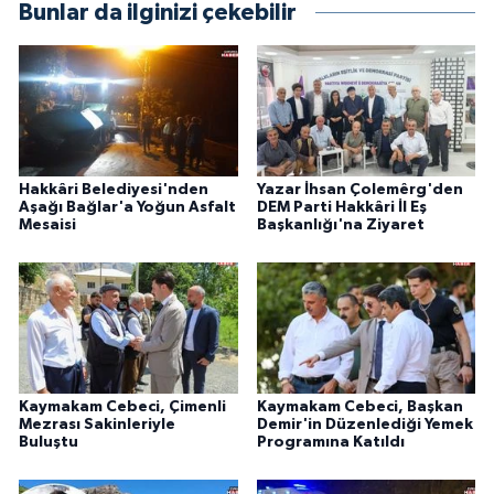
Bunlar da ilginizi çekebilir
Hakkâri Belediyesi'nden
Yazar İhsan Çolemêrg'den
Aşağı Bağlar'a Yoğun Asfalt
DEM Parti Hakkâri İl Eş
Mesaisi
Başkanlığı'na Ziyaret
Kaymakam Cebeci, Çimenli
Kaymakam Cebeci, Başkan
Mezrası Sakinleriyle
Demir'in Düzenlediği Yemek
Buluştu
Programına Katıldı