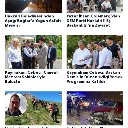
Hakkâri Belediyesi'nden
Yazar İhsan Çolemêrg'den
Aşağı Bağlar'a Yoğun Asfalt
DEM Parti Hakkâri İl Eş
Mesaisi
Başkanlığı'na Ziyaret
Kaymakam Cebeci, Çimenli
Kaymakam Cebeci, Başkan
Mezrası Sakinleriyle
Demir'in Düzenlediği Yemek
Buluştu
Programına Katıldı