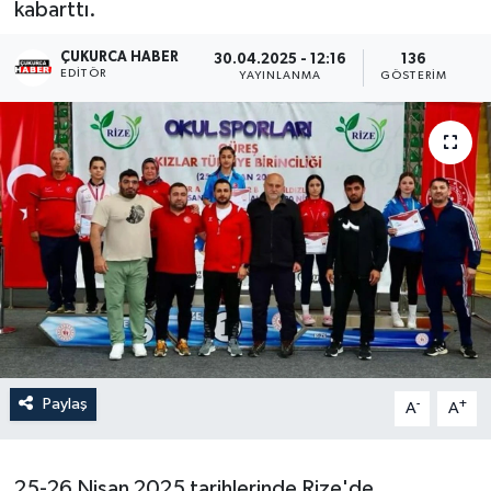
kabarttı.
Son Dakika
ÇUKURCA HABER
30.04.2025 - 12:16
136
EDITÖR
YAYINLANMA
GÖSTERIM
Teknoloji
Yaşam
Paylaş
-
+
A
A
25-26 Nisan 2025 tarihlerinde Rize'de