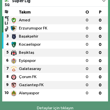
Süper Lig
#
Takım
O
P
1
Amed
0
0
2
Erzurumspor FK
0
0
3
Başakşehir
0
0
4
Kocaelispor
0
0
5
Beşiktaş
0
0
6
Eyüpspor
0
0
7
Galatasaray
0
0
8
Çorum FK
0
0
9
Gaziantep FK
0
0
10
Alanyaspor
0
0
Detaylar için tıklayın