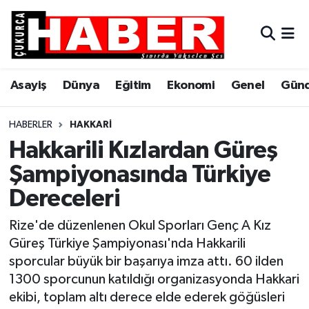
Asayiş
Hava Durumu
Asayiş
Dünya
Eğitim
Ekonomi
Genel
Gün
Dünya
Trafik Durumu
Eğitim
Süper Lig Puan Durumu ve Fikstür
HABERLER
HAKKARI
Hakkarili Kızlardan Güreş
Ekonomi
Tüm Manşetler
Şampiyonasında Türkiye
Dereceleri
Genel
Son Dakika Haberleri
Rize'de düzenlenen Okul Sporları Genç A Kız
Gündem
Haber Arşivi
Güreş Türkiye Şampiyonası'nda Hakkarili
sporcular büyük bir başarıya imza attı. 60 ilden
Hakkari
1300 sporcunun katıldığı organizasyonda Hakkari
ekibi, toplam altı derece elde ederek göğüsleri
Siyaset