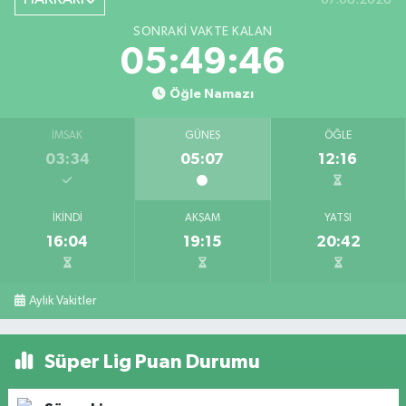
SONRAKI VAKTE KALAN
05:49:45
Öğle Namazı
İMSAK
GÜNEŞ
ÖĞLE
03:34
05:07
12:16
İKINDI
AKŞAM
YATSI
16:04
19:15
20:42
Aylık Vakitler
Süper Lig Puan Durumu