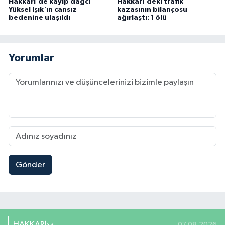
Hakkari'de kayıp dağcı
Hakkari'deki trafik
Yüksel Işık'ın cansız
kazasının bilançosu
bedenine ulaşıldı
ağırlaştı: 1 ölü
Yorumlar
Gönder
HAKKARİ
07.08.2026