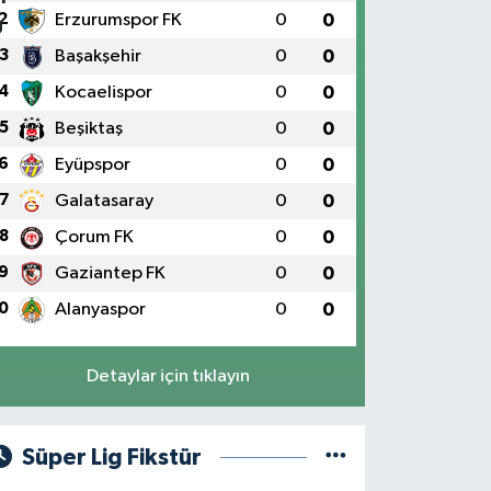
2
Erzurumspor FK
0
0
3
Başakşehir
0
0
4
Kocaelispor
0
0
5
Beşiktaş
0
0
6
Eyüpspor
0
0
7
Galatasaray
0
0
8
Çorum FK
0
0
9
Gaziantep FK
0
0
0
Alanyaspor
0
0
Detaylar için tıklayın
Süper Lig Fikstür