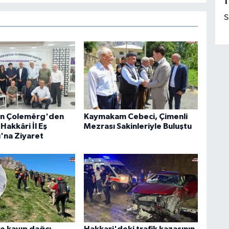
1
S
an Çolemêrg'den
Kaymakam Cebeci, Çimenli
Hakkâri İl Eş
Mezrası Sakinleriyle Buluştu
ı'na Ziyaret