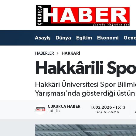
Asayiş
Hava Durumu
Asayiş
Dünya
Eğitim
Ekonomi
Gene
Dünya
Trafik Durumu
HABERLER
HAKKARI
Eğitim
Süper Lig Puan Durumu ve Fikstür
Hakkârili Spo
Ekonomi
Tüm Manşetler
Hakkâri Üniversitesi Spor Biliml
Genel
Son Dakika Haberleri
Yarışması’nda gösterdiği üstü
Gündem
Haber Arşivi
ÇUKURCA HABER
17.02.2026 - 15:13
EDITÖR
YAYINLANMA
Hakkari
Siyaset