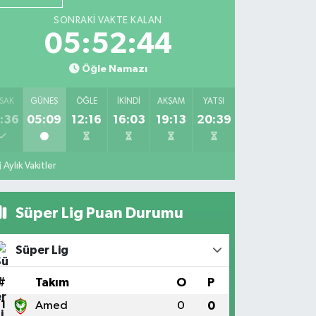
SONRAKI VAKTE KALAN
05:52:43
Öğle Namazı
SAK
GÜNEŞ
ÖĞLE
İKINDI
AKŞAM
YATSI
:36
05:09
12:16
16:03
19:13
20:39
Aylık Vakitler
Süper Lig Puan Durumu
Süper Lig
#
Takım
O
P
1
Amed
0
0