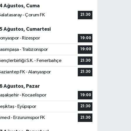
4 Ağustos, Cuma
alatasaray - Çorum FK
21:30
5 Ağustos, Cumartesi
onyaspor - Rizespor
19:00
asımpaşa - Trabzonspor
19:00
ençlerbirliği S.K. - Fenerbahçe
21:30
aziantep FK - Alanyaspor
21:30
6 Ağustos, Pazar
aşakşehir - Kocaelispor
19:00
eşiktaş - Eyüpspor
21:30
med - Erzurumspor FK
21:30