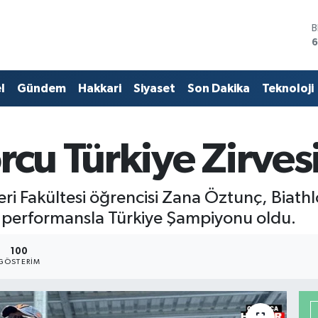
B
6
4
l
Gündem
Hakkari
Siyaset
Son Dakika
Teknoloji
5
S
6
G
rcu Türkiye Zirve
6
B
1
eri Fakültesi öğrencisi Zana Öztunç, Biathl
n performansla Türkiye Şampiyonu oldu.
100
GÖSTERIM