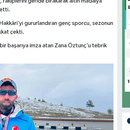
akiplerini geride bırakarak altın madalya
etti.
 Hakkâri’yi gururlandıran genç sporcu, sezonun
kkat çekti.
i bir başarıya imza atan Zana Öztunç’u tebrik
1