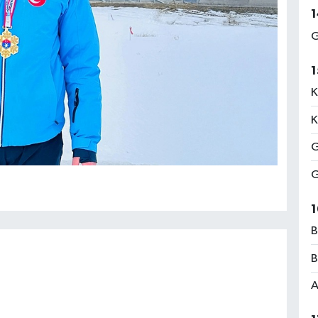
1
G
1
K
K
G
G
1
B
B
A