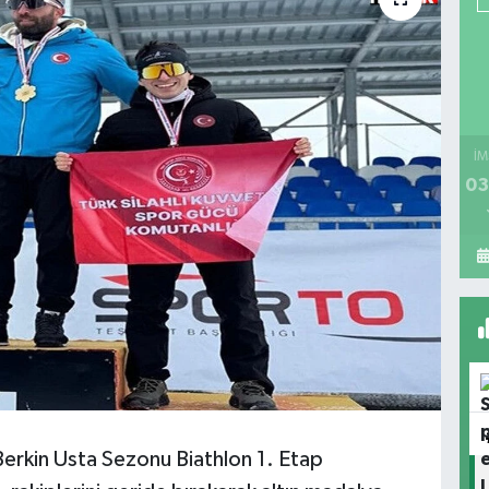
İM
03
rkin Usta Sezonu Biathlon 1. Etap