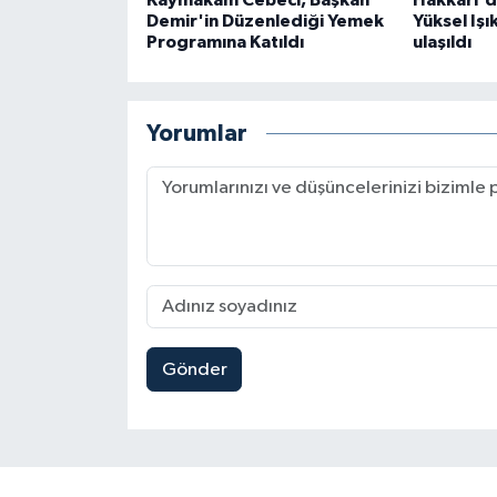
Kaymakam Cebeci, Başkan
Hakkari'd
Demir'in Düzenlediği Yemek
Yüksel Işı
Programına Katıldı
ulaşıldı
Yorumlar
Gönder