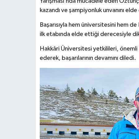
Yarışması’nda mücadele eden Öztunç, r
kazandı ve şampiyonluk unvanını elde 
Başarısıyla hem üniversitesini hem de
ilk etabında elde ettiği derecesiyle di
Hakkâri Üniversitesi yetkilileri, öneml
ederek, başarılarının devamını diledi.