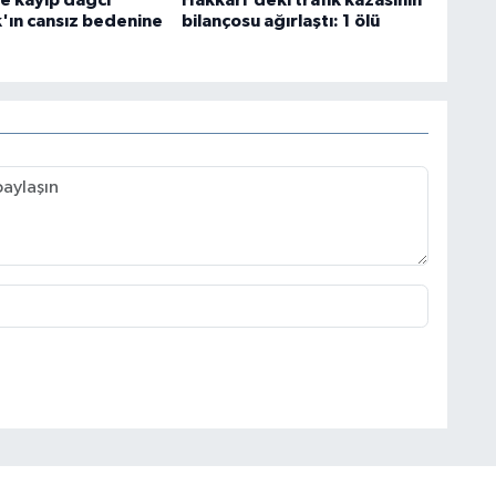
e kayıp dağcı
Hakkari'deki trafik kazasının
k'ın cansız bedenine
bilançosu ağırlaştı: 1 ölü