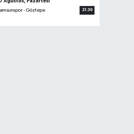
7 Ağustos, Pazartesi
amsunspor - Göztepe
21:30