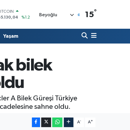
°
DOLAR
15
Beyoğlu
47,7106
%0.17
EURO
55,1652
%0.27
STERLİN
Yaşam
64,4046
%0.35
GRAM ALTIN
6618.49
%2.12
BİST100
k bilek
13.773
%-19
BITCOIN
65.130,04
%1.2
oldu
r A Bilek Güreşi Türkiye
ücadelesine sahne oldu.
-
+
A
A