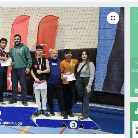
İM
03