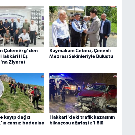
an Çolemêrg'den
Kaymakam Cebeci, Çimenli
Hakkâri İl Eş
Mezrası Sakinleriyle Buluştu
ı'na Ziyaret
e kayıp dağcı
Hakkari'deki trafik kazasının
k'ın cansız bedenine
bilançosu ağırlaştı: 1 ölü