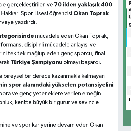
de gerçekleştirilen ve
70 ilden yaklaşık 400
 Hakkari Spor Lisesi öğrencisi
Okan Toprak
irveye yazdırdı.
kategorisinde
mücadele eden Okan Toprak,
ormans, disiplinli mücadele anlayışı ve
lerini tek tek mağlup eden genç sporcu, final
arak
Türkiye Şampiyonu
olmayı başardı.
zca bireysel bir derece kazanmakla kalmayan
nin spor alanındaki yükselen potansiyelini
Spora ve genç yeteneklere verilen emeğin
1
yonluk, kentte büyük bir gurur ve sevinçle
itimine ve spor kariyerine devam eden Okan