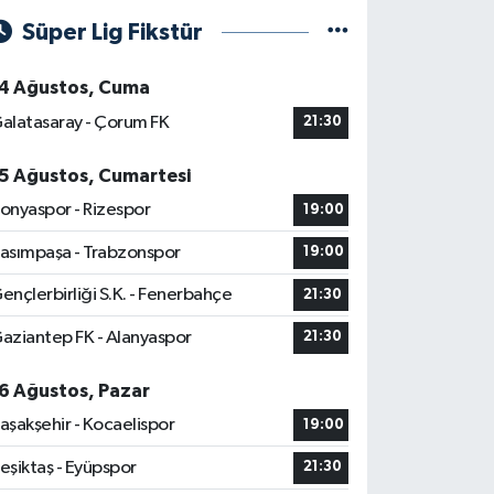
Süper Lig Fikstür
4 Ağustos, Cuma
alatasaray - Çorum FK
21:30
5 Ağustos, Cumartesi
onyaspor - Rizespor
19:00
asımpaşa - Trabzonspor
19:00
ençlerbirliği S.K. - Fenerbahçe
21:30
aziantep FK - Alanyaspor
21:30
6 Ağustos, Pazar
aşakşehir - Kocaelispor
19:00
eşiktaş - Eyüpspor
21:30