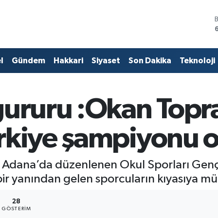
l
Gündem
Hakkari
Siyaset
Son Dakika
Teknoloji
gururu :Okan Topra
rkiye şampiyonu 
 Adana’da düzenlenen Okul Sporları Gençle
bir yanından gelen sporcuların kıyasıya m
28
GÖSTERIM