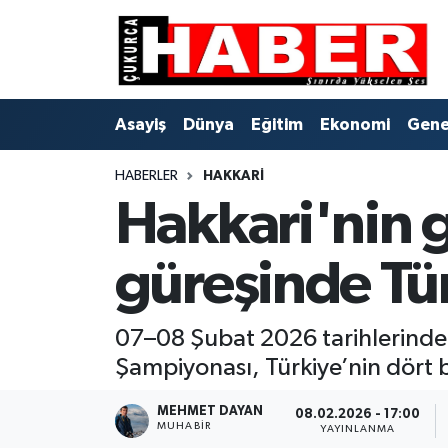
Asayiş
Hava Durumu
Asayiş
Dünya
Eğitim
Ekonomi
Gene
Dünya
Trafik Durumu
HABERLER
HAKKARI
Eğitim
Süper Lig Puan Durumu ve Fikstür
Hakkari'nin 
Ekonomi
Tüm Manşetler
güreşinde Tü
Genel
Son Dakika Haberleri
Gündem
Haber Arşivi
07–08 Şubat 2026 tarihlerinde
Şampiyonası, Türkiye’nin dört 
Hakkari
MEHMET DAYAN
08.02.2026 - 17:00
MUHABIR
YAYINLANMA
Siyaset