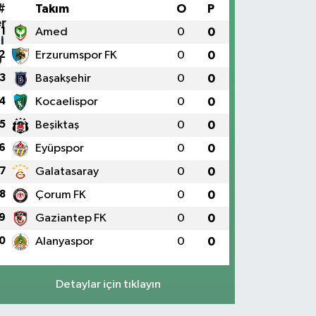
#
Takım
O
P
1
Amed
0
0
2
Erzurumspor FK
0
0
3
Başakşehir
0
0
4
Kocaelispor
0
0
5
Beşiktaş
0
0
6
Eyüpspor
0
0
7
Galatasaray
0
0
8
Çorum FK
0
0
9
Gaziantep FK
0
0
0
Alanyaspor
0
0
Detaylar için tıklayın