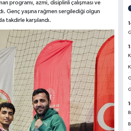
an programı, azmi, disiplinli çalışması ve
adı. Genç yaşına rağmen sergilediği olgun
 takdirle karşılandı.
1
G
1
K
K
G
G
1
B
B