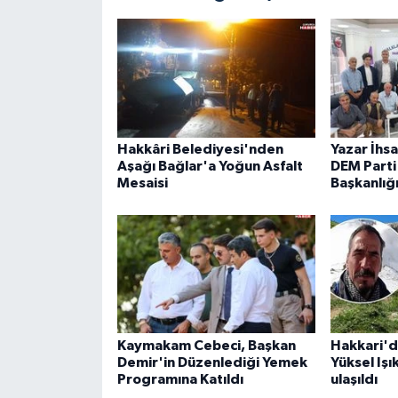
Hakkâri Belediyesi'nden
Yazar İhs
Aşağı Bağlar'a Yoğun Asfalt
DEM Parti 
Mesaisi
Başkanlığ
Kaymakam Cebeci, Başkan
Hakkari'd
Demir'in Düzenlediği Yemek
Yüksel Işı
Programına Katıldı
ulaşıldı