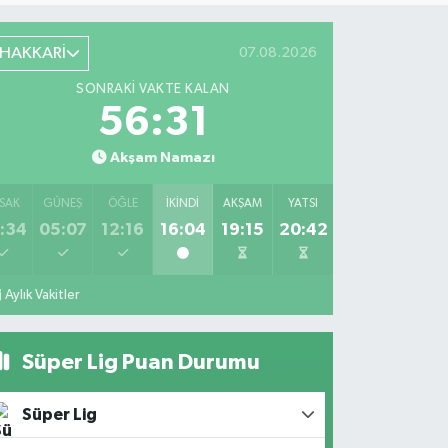
HAKKARİ
07.08.2026
SONRAKI VAKTE KALAN
56:30
Akşam Namazı
SAK
GÜNEŞ
ÖĞLE
İKINDI
AKŞAM
YATSI
:34
05:07
12:16
16:04
19:15
20:42
Aylık Vakitler
Süper Lig Puan Durumu
Süper Lig