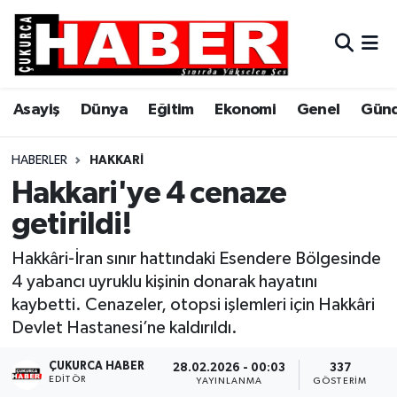
Asayiş
Hava Durumu
Asayiş
Dünya
Eğitim
Ekonomi
Genel
Gün
Dünya
Trafik Durumu
Eğitim
Süper Lig Puan Durumu ve Fikstür
HABERLER
HAKKARI
Hakkari'ye 4 cenaze
Ekonomi
Tüm Manşetler
getirildi!
Genel
Son Dakika Haberleri
Hakkâri-İran sınır hattındaki Esendere Bölgesinde
4 yabancı uyruklu kişinin donarak hayatını
Gündem
Haber Arşivi
kaybetti. Cenazeler, otopsi işlemleri için Hakkâri
Devlet Hastanesi’ne kaldırıldı.
Hakkari
ÇUKURCA HABER
28.02.2026 - 00:03
337
EDITÖR
Siyaset
YAYINLANMA
GÖSTERIM