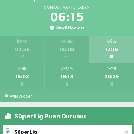
SONRAKI VAKTE KALAN
06:14
İkindi Namazı
İMSAK
GÜNEŞ
ÖĞLE
03:36
05:09
12:16
İKINDI
AKŞAM
YATSI
16:03
19:13
20:39
Aylık Vakitler
Süper Lig Puan Durumu
Süper Lig