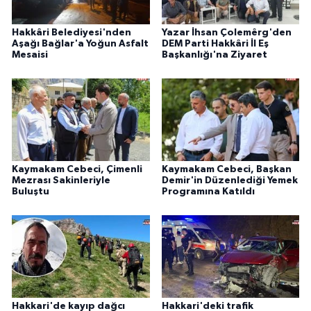
Hakkâri Belediyesi'nden
Yazar İhsan Çolemêrg'den
Aşağı Bağlar'a Yoğun Asfalt
DEM Parti Hakkâri İl Eş
Mesaisi
Başkanlığı'na Ziyaret
Kaymakam Cebeci, Çimenli
Kaymakam Cebeci, Başkan
Mezrası Sakinleriyle
Demir'in Düzenlediği Yemek
Buluştu
Programına Katıldı
Hakkari'de kayıp dağcı
Hakkari'deki trafik