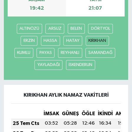
19:42
21:07
ALTINÖZÜ
ARSUZ
BELEN
DÖRTYOL
ERZİN
HASSA
HATAY
KIRIKHAN
KUMLU
PAYAS
REYHANLI
SAMANDAĞ
YAYLADAĞI
İSKENDERUN
KIRIKHAN AYLIK NAMAZ VAKITLERI
İMSAK
GÜNEŞ
ÖĞLE
İKINDI
AKŞA
25 Tem Cts
03:52
05:28
12:46
16:34
19:54