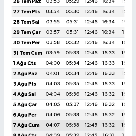
26 Tem Paz
03:53
05:29
12:46
16:34
19:53
27 Tem Pts
03:54
05:30
12:46
16:34
19:53
28 Tem Sal
03:55
05:31
12:46
16:34
19:52
29 Tem Çar
03:57
05:31
12:46
16:34
19:51
30 Tem Per
03:58
05:32
12:46
16:34
19:50
31 Tem Cum
03:59
05:33
12:46
16:33
19:49
1 Ağu Cts
04:00
05:34
12:46
16:33
19:48
2 Ağu Paz
04:01
05:34
12:46
16:33
19:47
3 Ağu Pts
04:03
05:35
12:46
16:33
19:46
4 Ağu Sal
04:04
05:36
12:46
16:32
19:45
5 Ağu Çar
04:05
05:37
12:46
16:32
19:44
6 Ağu Per
04:06
05:38
12:46
16:32
19:43
7 Ağu Cum
04:07
05:38
12:45
16:32
19:42
8 Ağu Cts
04:09
05:39
12:45
16:31
19:41