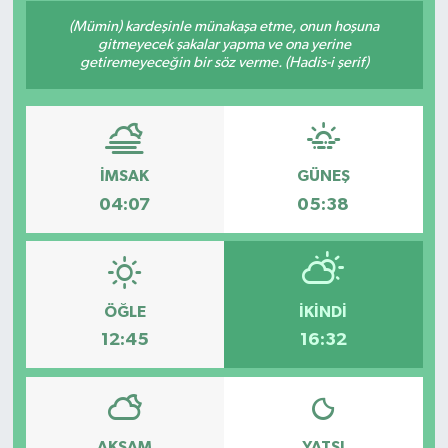
(Mümin) kardeşinle münakaşa etme, onun hoşuna
Son Dakika
gitmeyecek şakalar yapma ve ona yerine
getiremeyeceğin bir söz verme. (Hadis-i şerif)
Teknoloji
Yaşam
İMSAK
GÜNEŞ
04:07
05:38
ÖĞLE
İKINDI
12:45
16:32
AKŞAM
YATSI