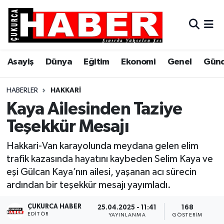
Asayiş
Hava Durumu
Asayiş
Dünya
Eğitim
Ekonomi
Genel
Gün
Dünya
Trafik Durumu
Eğitim
Süper Lig Puan Durumu ve Fikstür
HABERLER
HAKKARI
Kaya Ailesinden Taziye
Ekonomi
Tüm Manşetler
Teşekkür Mesajı
Genel
Son Dakika Haberleri
Hakkari-Van karayolunda meydana gelen elim
trafik kazasında hayatını kaybeden Selim Kaya ve
Gündem
Haber Arşivi
eşi Gülcan Kaya’nın ailesi, yaşanan acı sürecin
ardından bir teşekkür mesajı yayımladı.
Hakkari
ÇUKURCA HABER
25.04.2025 - 11:41
168
EDITÖR
Siyaset
YAYINLANMA
GÖSTERIM