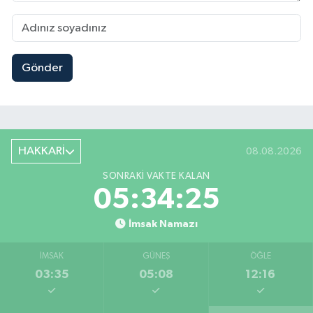
Gönder
HAKKARİ
08.08.2026
SONRAKI VAKTE KALAN
05:34:25
İmsak Namazı
İMSAK
GÜNEŞ
ÖĞLE
03:35
05:08
12:16