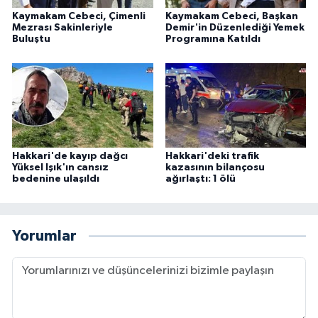
Kaymakam Cebeci, Çimenli
Kaymakam Cebeci, Başkan
Mezrası Sakinleriyle
Demir'in Düzenlediği Yemek
Buluştu
Programına Katıldı
Hakkari'de kayıp dağcı
Hakkari'deki trafik
Yüksel Işık'ın cansız
kazasının bilançosu
bedenine ulaşıldı
ağırlaştı: 1 ölü
Yorumlar