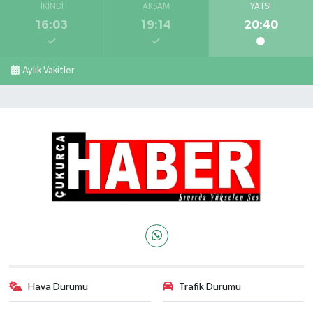
İKINDI
AKŞAM
YATSI
16:03
19:14
20:40
Aylık Vakitler
Hava Durumu
Trafik Durumu