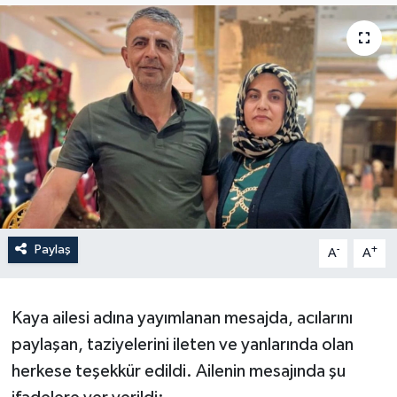
Son Dakika
Teknoloji
Yaşam
Paylaş
-
+
A
A
Kaya ailesi adına yayımlanan mesajda, acılarını
paylaşan, taziyelerini ileten ve yanlarında olan
herkese teşekkür edildi. Ailenin mesajında şu