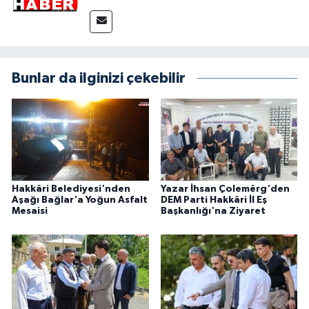
Bunlar da ilginizi çekebilir
Hakkâri Belediyesi'nden
Yazar İhsan Çolemêrg'den
Aşağı Bağlar'a Yoğun Asfalt
DEM Parti Hakkâri İl Eş
Mesaisi
Başkanlığı'na Ziyaret