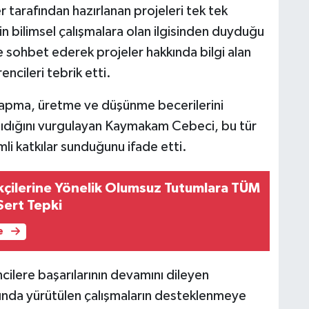
 tarafından hazırlanan projeleri tek tek
 bilimsel çalışmalara olan ilgisinden duyduğu
e sohbet ederek projeler hakkında bilgi alan
cileri tebrik etti.
a yapma, üretme ve düşünme becerilerini
şıdığını vurgulayan Kaymakam Cebeci, bu tür
li katkılar sunduğunu ifade etti.
çilerine Yönelik Olumsuz Tutumlara TÜM
ert Tepki
e
ere başarılarının devamını dileyen
ında yürütülen çalışmaların desteklenmeye