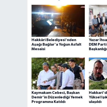
Hakkâri Belediyesi'nden
Yazar İhs
Aşağı Bağlar'a Yoğun Asfalt
DEM Parti 
Mesaisi
Başkanlığ
Kaymakam Cebeci, Başkan
Hakkari'd
Demir'in Düzenlediği Yemek
Yüksel Işı
Programına Katıldı
ulaşıldı