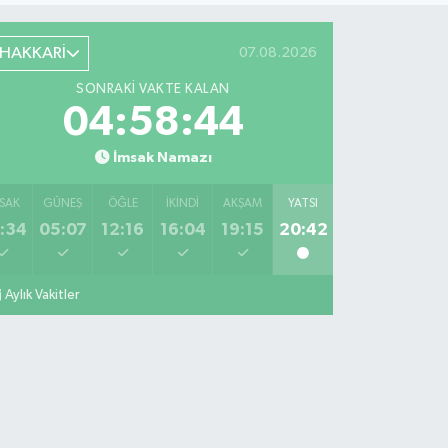
HAKKARİ
07.08.2026
SONRAKI VAKTE KALAN
04:58:43
İmsak Namazı
SAK
GÜNEŞ
ÖĞLE
İKINDI
AKŞAM
YATSI
:34
05:07
12:16
16:04
19:15
20:42
Aylık Vakitler