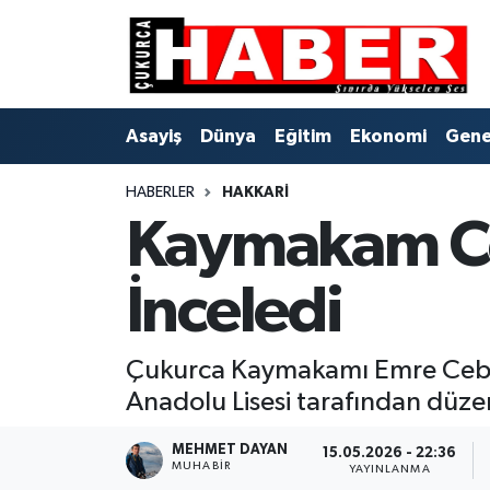
Asayiş
Hava Durumu
Asayiş
Dünya
Eğitim
Ekonomi
Gene
Dünya
Trafik Durumu
HABERLER
HAKKARI
Eğitim
Süper Lig Puan Durumu ve Fikstür
Kaymakam Ceb
Ekonomi
Tüm Manşetler
İnceledi
Genel
Son Dakika Haberleri
Gündem
Haber Arşivi
Çukurca Kaymakamı Emre Cebec
Anadolu Lisesi tarafından düze
Hakkari
MEHMET DAYAN
15.05.2026 - 22:36
MUHABIR
YAYINLANMA
Siyaset