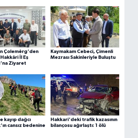
an Çolemêrg'den
Kaymakam Cebeci, Çimenli
Hakkâri İl Eş
Mezrası Sakinleriyle Buluştu
ı'na Ziyaret
e kayıp dağcı
Hakkari'deki trafik kazasının
k'ın cansız bedenine
bilançosu ağırlaştı: 1 ölü