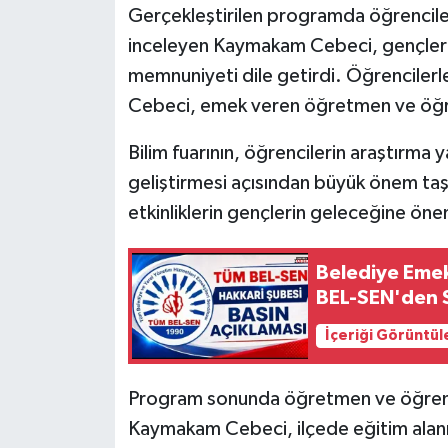
Gerçekleştirilen programda öğrenciler
inceleyen Kaymakam Cebeci, gençlerin
memnuniyeti dile getirdi. Öğrencilerl
Cebeci, emek veren öğretmen ve öğren
Bilim fuarının, öğrencilerin araştırm
geliştirmesi açısından büyük önem ta
etkinliklerin gençlerin geleceğine önem
Belediye Emek
BEL-SEN'den S
İçeriği Görüntül
Program sonunda öğretmen ve öğrencil
Kaymakam Cebeci, ilçede eğitim alan