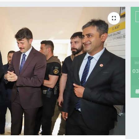
İM
03