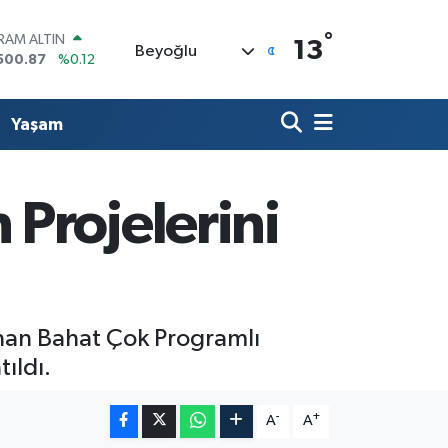
°
İST100
13
Beyoğlu
3.799
%70
ITCOIN
,00
%0
OLAR
Yaşam
7,6704
%0
URO
5,0406
%-0.08
TERLİN
Projelerini
4,2143
%0
RAM ALTIN
500.87
%0.12
an Bahat Çok Programlı
ıldı.
-
+
A
A