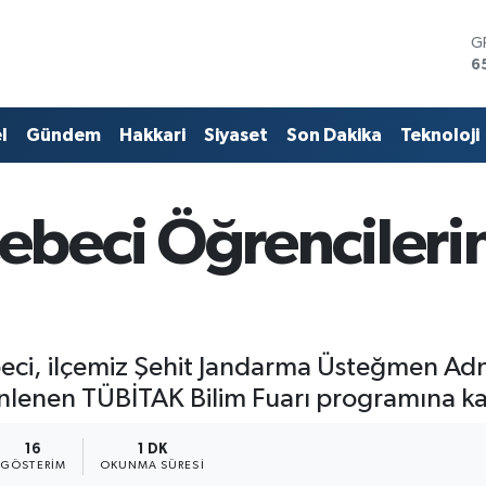
B
1
B
0
D
l
Gündem
Hakkari
Siyaset
Son Dakika
Teknoloji
4
E
5
S
eci Öğrencilerin 
6
G
6
i, ilçemiz Şehit Jandarma Üsteğmen Adn
nlenen TÜBİTAK Bilim Fuarı programına kat
16
1 DK
GÖSTERIM
OKUNMA SÜRESI