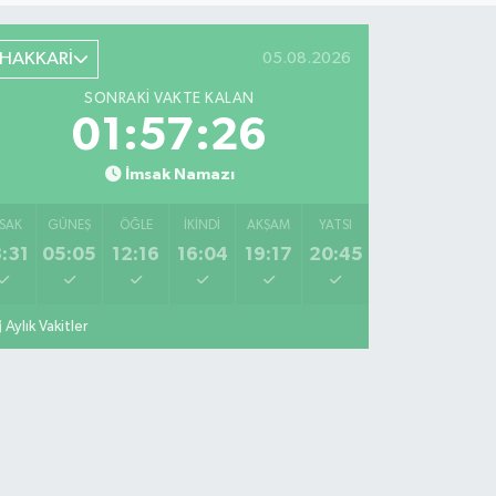
HAKKARİ
05.08.2026
SONRAKI VAKTE KALAN
01:57:25
İmsak Namazı
SAK
GÜNEŞ
ÖĞLE
İKINDI
AKŞAM
YATSI
:31
05:05
12:16
16:04
19:17
20:45
Aylık Vakitler