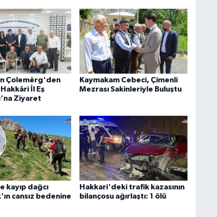
an Çolemêrg'den
Kaymakam Cebeci, Çimenli
Hakkâri İl Eş
Mezrası Sakinleriyle Buluştu
ı'na Ziyaret
e kayıp dağcı
Hakkari'deki trafik kazasının
k'ın cansız bedenine
bilançosu ağırlaştı: 1 ölü