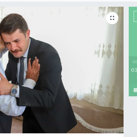
İM
03