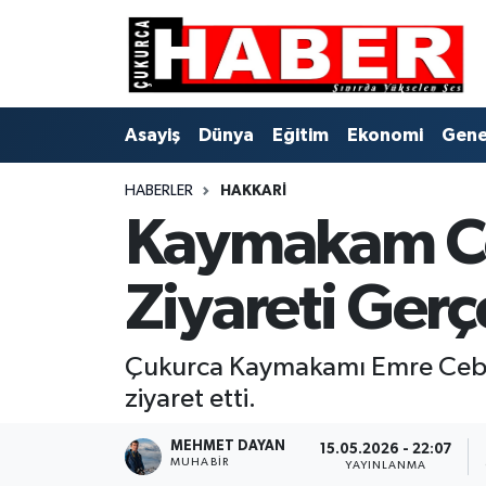
Asayiş
Hava Durumu
Asayiş
Dünya
Eğitim
Ekonomi
Gene
Dünya
Trafik Durumu
HABERLER
HAKKARI
Eğitim
Süper Lig Puan Durumu ve Fikstür
Kaymakam Ce
Ekonomi
Tüm Manşetler
Ziyareti Gerç
Genel
Son Dakika Haberleri
Gündem
Haber Arşivi
Çukurca Kaymakamı Emre Cebeci
ziyaret etti.
Hakkari
MEHMET DAYAN
15.05.2026 - 22:07
MUHABIR
YAYINLANMA
Siyaset