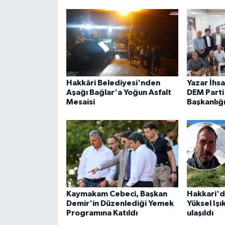
Hakkâri Belediyesi'nden
Yazar İhs
Aşağı Bağlar'a Yoğun Asfalt
DEM Parti 
Mesaisi
Başkanlığ
Kaymakam Cebeci, Başkan
Hakkari'd
Demir'in Düzenlediği Yemek
Yüksel Işı
Programına Katıldı
ulaşıldı