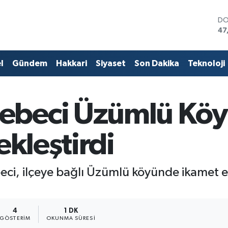
DO
47
EU
55
ST
l
Gündem
Hakkari
Siyaset
Son Dakika
Teknoloji
64
GR
65
Bİ
beci Üzümlü Kö
13
BI
64
ekleştirdi
, ilçeye bağlı Üzümlü köyünde ikamet ede
4
1 DK
GÖSTERIM
OKUNMA SÜRESI