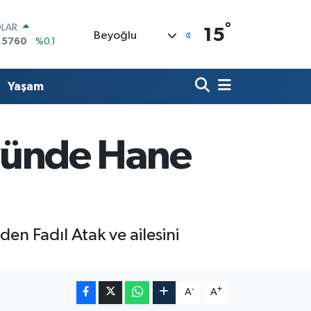
°
LAR
15
Beyoğlu
,5760
%0.1
RO
,0126
%0.29
ERLİN
Yaşam
,1794
%0.29
AM ALTIN
08.83
%4.44
ST100
yünde Hane
.647
%-30
TCOIN
.084,87
%0.35
n Fadıl Atak ve ailesini
-
+
A
A