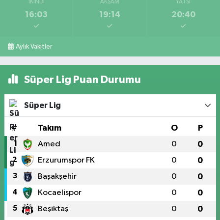
İKINDI
AKŞAM
YATSI
16:03
19:14
20:40
Aylık Vakitler
Süper Lig Puan Durumu
Süper Lig
#
Takım
O
P
1
Amed
0
0
2
Erzurumspor FK
0
0
3
Başakşehir
0
0
4
Kocaelispor
0
0
5
Beşiktaş
0
0