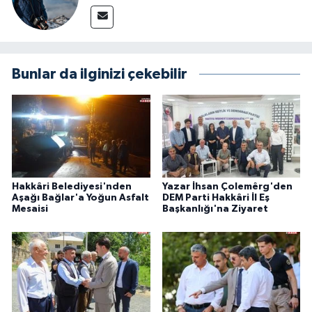
Bunlar da ilginizi çekebilir
Hakkâri Belediyesi'nden
Yazar İhsan Çolemêrg'den
Aşağı Bağlar'a Yoğun Asfalt
DEM Parti Hakkâri İl Eş
Mesaisi
Başkanlığı'na Ziyaret