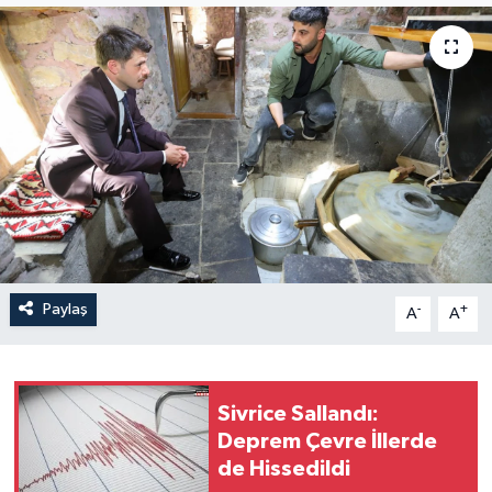
Son Dakika
Teknoloji
Yaşam
Paylaş
-
+
A
A
Sivrice Sallandı:
Deprem Çevre İllerde
de Hissedildi