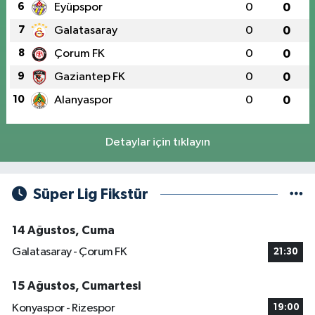
6
Eyüpspor
0
0
7
Galatasaray
0
0
8
Çorum FK
0
0
9
Gaziantep FK
0
0
10
Alanyaspor
0
0
Detaylar için tıklayın
Süper Lig Fikstür
14 Ağustos, Cuma
Galatasaray - Çorum FK
21:30
15 Ağustos, Cumartesi
Konyaspor - Rizespor
19:00