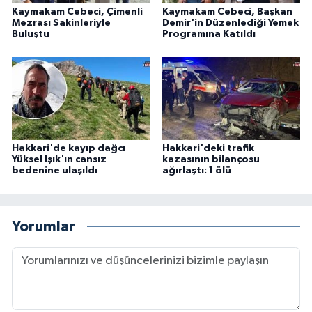
Kaymakam Cebeci, Çimenli
Kaymakam Cebeci, Başkan
Mezrası Sakinleriyle
Demir'in Düzenlediği Yemek
Buluştu
Programına Katıldı
Hakkari'de kayıp dağcı
Hakkari'deki trafik
Yüksel Işık'ın cansız
kazasının bilançosu
bedenine ulaşıldı
ağırlaştı: 1 ölü
Yorumlar