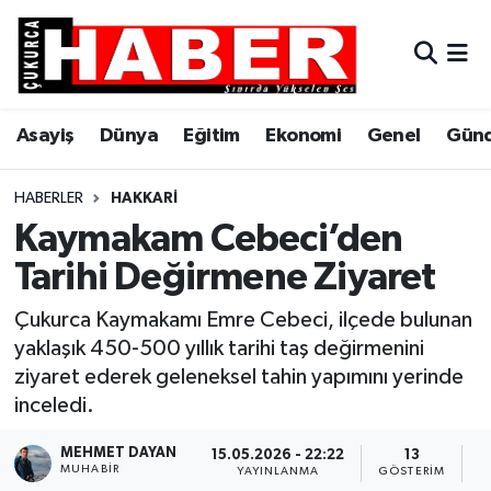
Asayiş
Hava Durumu
Asayiş
Dünya
Eğitim
Ekonomi
Genel
Gün
Dünya
Trafik Durumu
Eğitim
Süper Lig Puan Durumu ve Fikstür
HABERLER
HAKKARI
Kaymakam Cebeci’den
Ekonomi
Tüm Manşetler
Tarihi Değirmene Ziyaret
Genel
Son Dakika Haberleri
Çukurca Kaymakamı Emre Cebeci, ilçede bulunan
yaklaşık 450-500 yıllık tarihi taş değirmenini
Gündem
Haber Arşivi
ziyaret ederek geleneksel tahin yapımını yerinde
inceledi.
Hakkari
MEHMET DAYAN
15.05.2026 - 22:22
13
MUHABIR
Siyaset
YAYINLANMA
GÖSTERIM
O