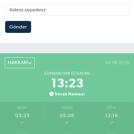
Gönder
HAKKARİ
08.08.2026
SONRAKI VAKTE KALAN
13:22
İmsak Namazı
İMSAK
GÜNEŞ
ÖĞLE
03:35
05:08
12:16