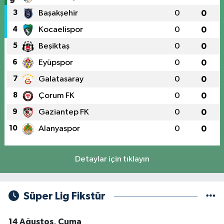
3
Başakşehir
0
0
4
Kocaelispor
0
0
5
Beşiktaş
0
0
6
Eyüpspor
0
0
7
Galatasaray
0
0
8
Çorum FK
0
0
9
Gaziantep FK
0
0
10
Alanyaspor
0
0
Detaylar için tıklayın
Süper Lig Fikstür
14 Ağustos, Cuma