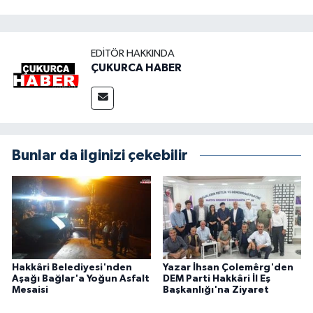
EDITÖR HAKKINDA
ÇUKURCA HABER
Bunlar da ilginizi çekebilir
Hakkâri Belediyesi'nden
Yazar İhsan Çolemêrg'den
Aşağı Bağlar'a Yoğun Asfalt
DEM Parti Hakkâri İl Eş
Mesaisi
Başkanlığı'na Ziyaret