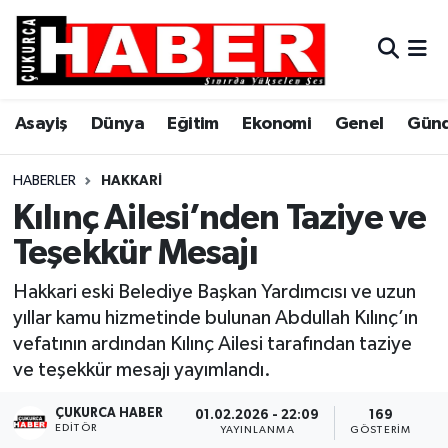
Asayiş
Hava Durumu
Asayiş
Dünya
Eğitim
Ekonomi
Genel
Gün
Dünya
Trafik Durumu
Eğitim
Süper Lig Puan Durumu ve Fikstür
HABERLER
HAKKARI
Kılınç Ailesi’nden Taziye ve
Ekonomi
Tüm Manşetler
Teşekkür Mesajı
Genel
Son Dakika Haberleri
Hakkari eski Belediye Başkan Yardımcısı ve uzun
yıllar kamu hizmetinde bulunan Abdullah Kılınç’ın
Gündem
Haber Arşivi
vefatının ardından Kılınç Ailesi tarafından taziye
ve teşekkür mesajı yayımlandı.
Hakkari
ÇUKURCA HABER
01.02.2026 - 22:09
169
EDITÖR
Siyaset
YAYINLANMA
GÖSTERIM