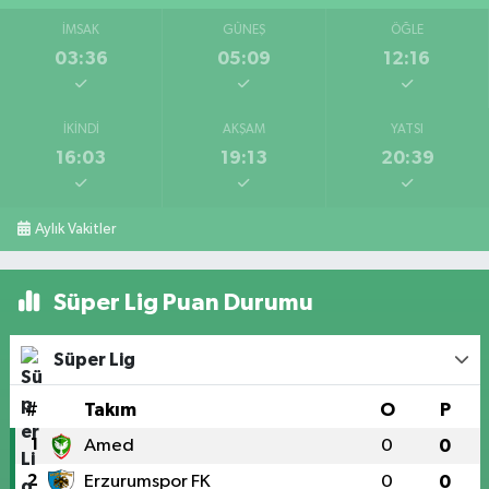
İMSAK
GÜNEŞ
ÖĞLE
03:36
05:09
12:16
İKINDI
AKŞAM
YATSI
16:03
19:13
20:39
Aylık Vakitler
Süper Lig Puan Durumu
Süper Lig
#
Takım
O
P
1
Amed
0
0
2
Erzurumspor FK
0
0