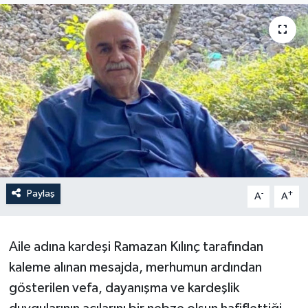
Son Dakika
Teknoloji
Yaşam
Paylaş
-
+
A
A
Aile adına kardeşi Ramazan Kılınç tarafından
kaleme alınan mesajda, merhumun ardından
gösterilen vefa, dayanışma ve kardeşlik