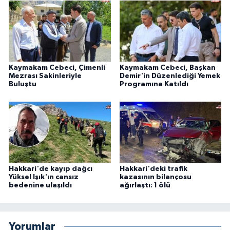
Kaymakam Cebeci, Çimenli
Kaymakam Cebeci, Başkan
Mezrası Sakinleriyle
Demir'in Düzenlediği Yemek
Buluştu
Programına Katıldı
Hakkari'de kayıp dağcı
Hakkari'deki trafik
Yüksel Işık'ın cansız
kazasının bilançosu
bedenine ulaşıldı
ağırlaştı: 1 ölü
Yorumlar