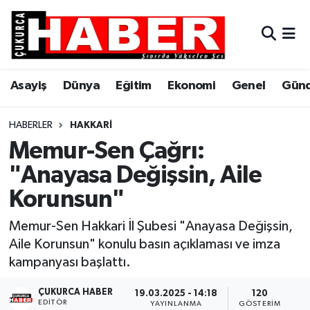
Asayiş
Hava Durumu
Asayiş
Dünya
Eğitim
Ekonomi
Genel
Gün
Dünya
Trafik Durumu
Eğitim
Süper Lig Puan Durumu ve Fikstür
HABERLER
HAKKARI
Memur-Sen Çağrı:
Ekonomi
Tüm Manşetler
"Anayasa Değişsin, Aile
Korunsun"
Genel
Son Dakika Haberleri
Memur-Sen Hakkari İl Şubesi "Anayasa Değişsin,
Gündem
Haber Arşivi
Aile Korunsun" konulu basın açıklaması ve imza
kampanyası başlattı.
Hakkari
ÇUKURCA HABER
19.03.2025 - 14:18
120
Siyaset
EDITÖR
YAYINLANMA
GÖSTERIM