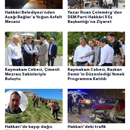
Hakkâri Belediyesi'nden
Yazar İhsan Çolemêrg'den
Aşağı Bağlar'a Yoğun Asfalt
DEM Parti Hakkâri İl Eş
Mesaisi
Başkanlığı'na Ziyaret
Kaymakam Cebeci, Çimenli
Kaymakam Cebeci, Başkan
Mezrası Sakinleriyle
Demir'in Düzenlediği Yemek
Buluştu
Programına Katıldı
Hakkari'de kayıp dağcı
Hakkari'deki trafik