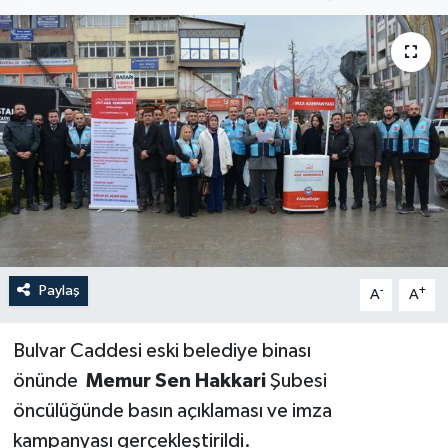
Son Dakika
Teknoloji
Yaşam
Paylaş
-
+
A
A
Bulvar Caddesi eski belediye binası
önünde
Memur Sen
Hakkari
Şubesi
öncülüğünde basın açıklaması ve imza
kampanyası gerçekleştirildi.