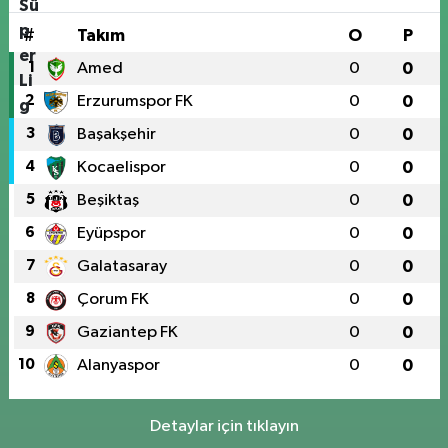
#
Takım
O
P
1
Amed
0
0
2
Erzurumspor FK
0
0
3
Başakşehir
0
0
4
Kocaelispor
0
0
5
Beşiktaş
0
0
6
Eyüpspor
0
0
7
Galatasaray
0
0
8
Çorum FK
0
0
9
Gaziantep FK
0
0
10
Alanyaspor
0
0
Detaylar için tıklayın