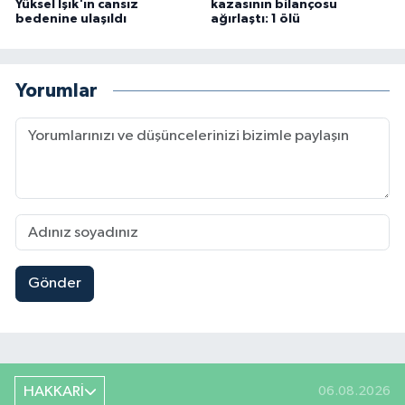
Yüksel Işık'ın cansız
kazasının bilançosu
bedenine ulaşıldı
ağırlaştı: 1 ölü
Yorumlar
Gönder
HAKKARİ
06.08.2026