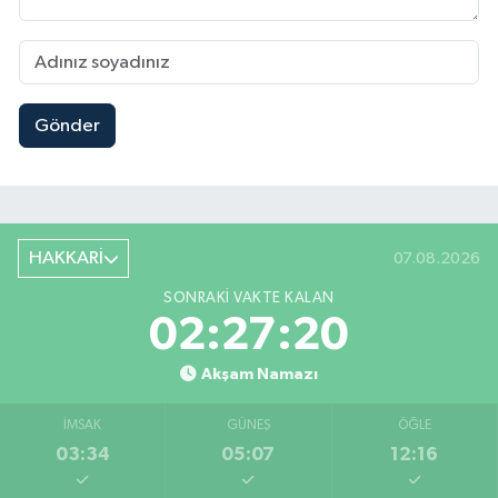
Gönder
HAKKARİ
07.08.2026
SONRAKI VAKTE KALAN
02:27:19
Akşam Namazı
İMSAK
GÜNEŞ
ÖĞLE
03:34
05:07
12:16