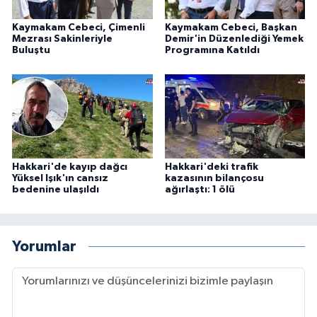
Kaymakam Cebeci, Çimenli
Kaymakam Cebeci, Başkan
Mezrası Sakinleriyle
Demir'in Düzenlediği Yemek
Buluştu
Programına Katıldı
Hakkari'de kayıp dağcı
Hakkari'deki trafik
Yüksel Işık'ın cansız
kazasının bilançosu
bedenine ulaşıldı
ağırlaştı: 1 ölü
Yorumlar