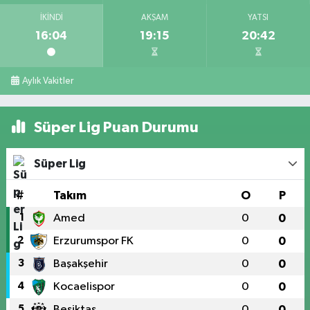
İKINDI
AKŞAM
YATSI
16:04
19:15
20:42
Aylık Vakitler
Süper Lig Puan Durumu
Süper Lig
#
Takım
O
P
1
Amed
0
0
2
Erzurumspor FK
0
0
3
Başakşehir
0
0
4
Kocaelispor
0
0
5
Beşiktaş
0
0