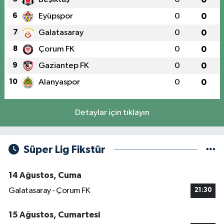
6
Eyüpspor
0
0
7
Galatasaray
0
0
8
Çorum FK
0
0
9
Gaziantep FK
0
0
10
Alanyaspor
0
0
Detaylar için tıklayın
Süper Lig Fikstür
14 Ağustos, Cuma
Galatasaray - Çorum FK
21:30
15 Ağustos, Cumartesi