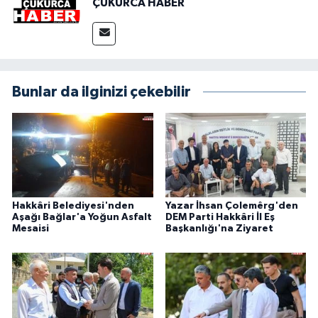
ÇUKURCA HABER
Bunlar da ilginizi çekebilir
Hakkâri Belediyesi'nden
Yazar İhsan Çolemêrg'den
Aşağı Bağlar'a Yoğun Asfalt
DEM Parti Hakkâri İl Eş
Mesaisi
Başkanlığı'na Ziyaret