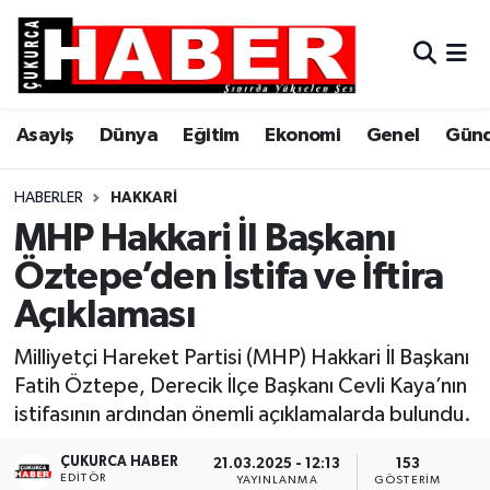
Asayiş
Hava Durumu
Asayiş
Dünya
Eğitim
Ekonomi
Genel
Gün
Dünya
Trafik Durumu
Eğitim
Süper Lig Puan Durumu ve Fikstür
HABERLER
HAKKARI
MHP Hakkari İl Başkanı
Ekonomi
Tüm Manşetler
Öztepe’den İstifa ve İftira
Açıklaması
Genel
Son Dakika Haberleri
Milliyetçi Hareket Partisi (MHP) Hakkari İl Başkanı
Gündem
Haber Arşivi
Fatih Öztepe, Derecik İlçe Başkanı Cevli Kaya’nın
istifasının ardından önemli açıklamalarda bulundu.
Hakkari
ÇUKURCA HABER
21.03.2025 - 12:13
153
Siyaset
EDITÖR
YAYINLANMA
GÖSTERIM