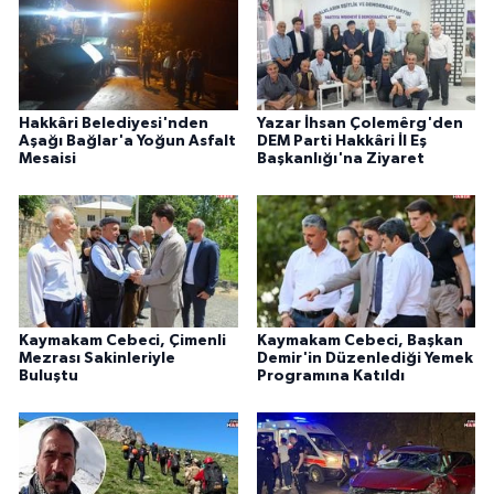
Hakkâri Belediyesi'nden
Yazar İhsan Çolemêrg'den
Aşağı Bağlar'a Yoğun Asfalt
DEM Parti Hakkâri İl Eş
Mesaisi
Başkanlığı'na Ziyaret
Kaymakam Cebeci, Çimenli
Kaymakam Cebeci, Başkan
Mezrası Sakinleriyle
Demir'in Düzenlediği Yemek
Buluştu
Programına Katıldı