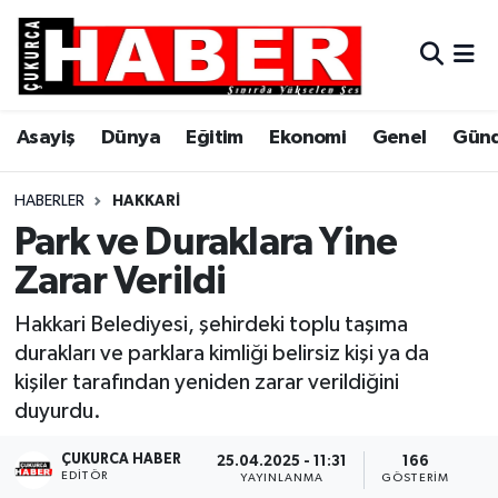
Asayiş
Hava Durumu
Asayiş
Dünya
Eğitim
Ekonomi
Genel
Gün
Dünya
Trafik Durumu
Eğitim
Süper Lig Puan Durumu ve Fikstür
HABERLER
HAKKARI
Park ve Duraklara Yine
Ekonomi
Tüm Manşetler
Zarar Verildi
Genel
Son Dakika Haberleri
Hakkari Belediyesi, şehirdeki toplu taşıma
durakları ve parklara kimliği belirsiz kişi ya da
Gündem
Haber Arşivi
kişiler tarafından yeniden zarar verildiğini
duyurdu.
Hakkari
ÇUKURCA HABER
25.04.2025 - 11:31
166
EDITÖR
Siyaset
YAYINLANMA
GÖSTERIM