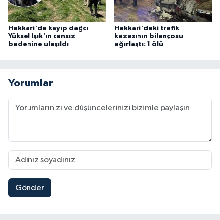
Hakkari'de kayıp dağcı
Hakkari'deki trafik
Yüksel Işık'ın cansız
kazasının bilançosu
bedenine ulaşıldı
ağırlaştı: 1 ölü
Yorumlar
Gönder