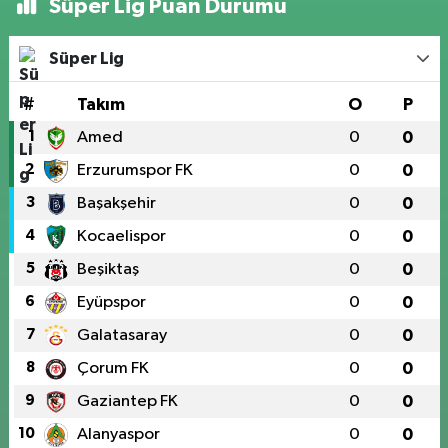
Süper Lig Puan Durumu
Süper Lig
#
Takım
O
P
1
Amed
0
0
2
Erzurumspor FK
0
0
3
Başakşehir
0
0
4
Kocaelispor
0
0
5
Beşiktaş
0
0
6
Eyüpspor
0
0
7
Galatasaray
0
0
8
Çorum FK
0
0
9
Gaziantep FK
0
0
10
Alanyaspor
0
0