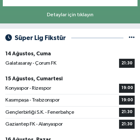
Detaylar için tıklayın
Süper Lig Fikstür
14 Ağustos, Cuma
Galatasaray - Çorum FK
21:30
15 Ağustos, Cumartesi
Konyaspor - Rizespor
19:00
Kasımpaşa - Trabzonspor
19:00
Gençlerbirliği S.K. - Fenerbahçe
21:30
Gaziantep FK - Alanyaspor
21:30
16 Ağustos, Pazar