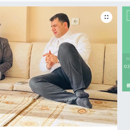
İM
03