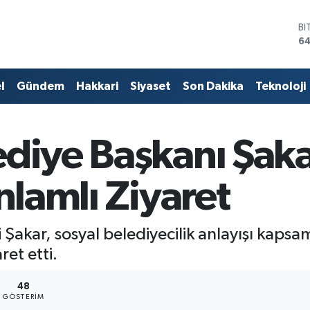
D
47
E
55
ST
l
Gündem
Hakkari
Siyaset
Son Dakika
Teknoloji
64
GR
66
Bİ
ediye Başkanı Şak
13
BI
64
nlamlı Ziyaret
 Şakar, sosyal belediyecilik anlayışı kaps
ret etti.
48
GÖSTERIM