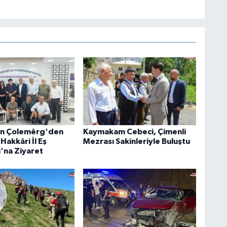
an Çolemêrg'den
Kaymakam Cebeci, Çimenli
Hakkâri İl Eş
Mezrası Sakinleriyle Buluştu
ı'na Ziyaret