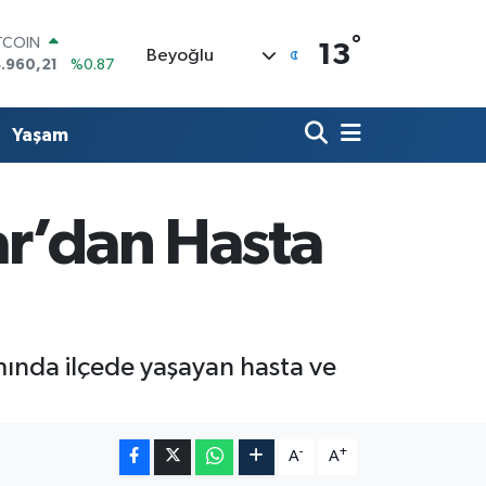
°
OLAR
13
Beyoğlu
,7436
%0.18
URO
,2510
%0.32
ERLİN
Yaşam
,4811
%0.38
AM ALTIN
48.99
%2.59
ST100
ar’dan Hasta
.779
%-14
TCOIN
.960,21
%0.87
amında ilçede yaşayan hasta ve
-
+
A
A