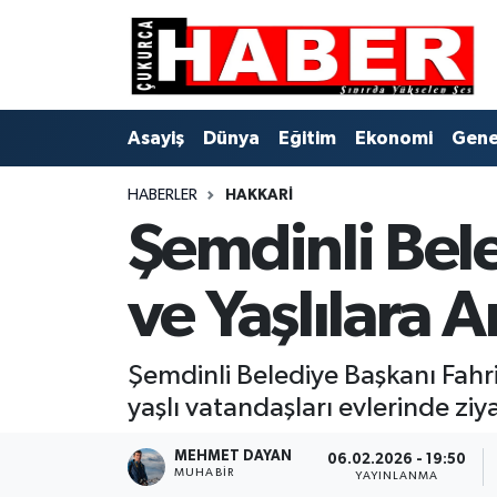
Asayiş
Hava Durumu
Asayiş
Dünya
Eğitim
Ekonomi
Gene
Dünya
Trafik Durumu
HABERLER
HAKKARI
Eğitim
Süper Lig Puan Durumu ve Fikstür
Şemdinli Bel
Ekonomi
Tüm Manşetler
ve Yaşlılara A
Genel
Son Dakika Haberleri
Gündem
Haber Arşivi
Şemdinli Belediye Başkanı Fahri
yaşlı vatandaşları evlerinde ziya
Hakkari
MEHMET DAYAN
06.02.2026 - 19:50
MUHABIR
YAYINLANMA
Siyaset