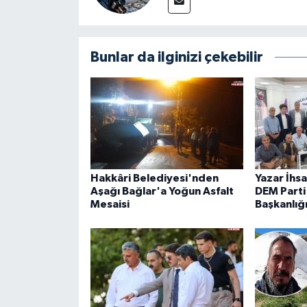
Bunlar da ilginizi çekebilir
Hakkâri Belediyesi'nden
Yazar İhs
Aşağı Bağlar'a Yoğun Asfalt
DEM Parti 
Mesaisi
Başkanlığ