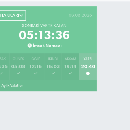
HAKKARİ
08.08.2026
SONRAKI VAKTE KALAN
05:13:34
İmsak Namazı
SAK
GÜNEŞ
ÖĞLE
İKINDI
AKŞAM
YATSI
:35
05:08
12:16
16:03
19:14
20:40
Aylık Vakitler