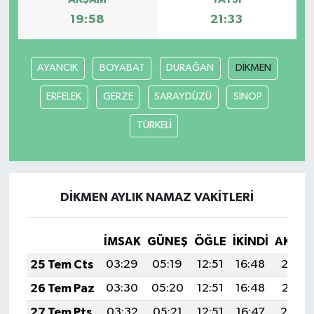
19:58
21:33
AYANCIK
BOYABAT
DURAĞAN
DİKMEN
ERFELEK
GERZE
SARAYDÜZÜ
SİNOP
TÜRKELİ
DİKMEN AYLIK NAMAZ VAKITLERI
İMSAK
GÜNEŞ
ÖĞLE
İKINDI
AKŞA
25 Tem Cts
03:29
05:19
12:51
16:48
20:12
26 Tem Paz
03:30
05:20
12:51
16:48
20:11
27 Tem Pts
03:32
05:21
12:51
16:47
20:10