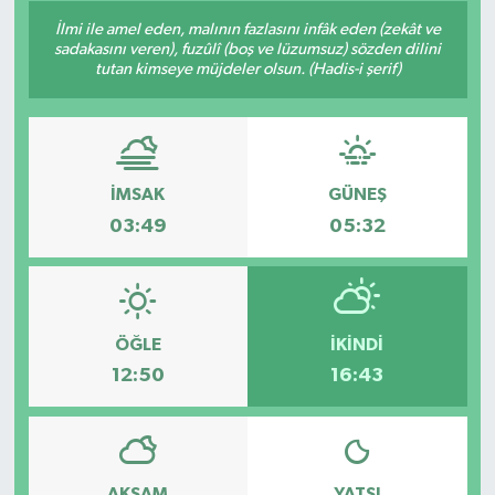
İlmi ile amel eden, malının fazlasını infâk eden (zekât ve
Son Dakika
sadakasını veren), fuzûlî (boş ve lüzumsuz) sözden dilini
tutan kimseye müjdeler olsun. (Hadis-i şerif)
Teknoloji
Yaşam
İMSAK
GÜNEŞ
03:49
05:32
ÖĞLE
İKINDI
12:50
16:43
AKŞAM
YATSI