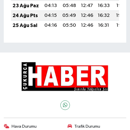
23 Ağu Paz
04:13
05:48
12:47
16:33
19:35
24 Ağu Pts
04:15
05:49
12:46
16:32
19:34
25 Ağu Sal
04:16
05:50
12:46
16:31
19:32
Hava Durumu
Trafik Durumu