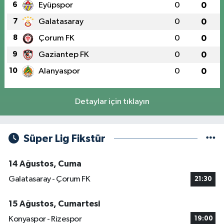
6
Eyüpspor
0
0
7
Galatasaray
0
0
8
Çorum FK
0
0
9
Gaziantep FK
0
0
10
Alanyaspor
0
0
Detaylar için tıklayın
Süper Lig Fikstür
14 Ağustos, Cuma
Galatasaray - Çorum FK
21:30
15 Ağustos, Cumartesi
Konyaspor - Rizespor
19:00