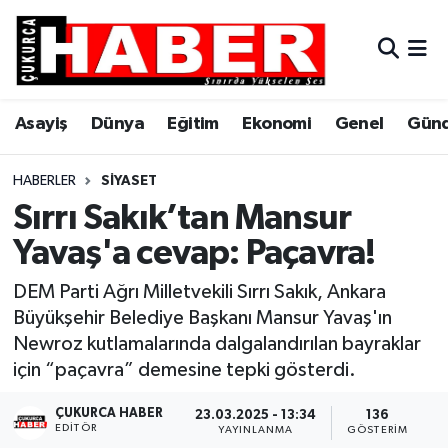
Asayiş
Hava Durumu
Asayiş
Dünya
Eğitim
Ekonomi
Genel
Gün
Dünya
Trafik Durumu
Eğitim
Süper Lig Puan Durumu ve Fikstür
HABERLER
SIYASET
Sırrı Sakık’tan Mansur
Ekonomi
Tüm Manşetler
Yavaş'a cevap: Paçavra!
Genel
Son Dakika Haberleri
DEM Parti Ağrı Milletvekili Sırrı Sakık, Ankara
Büyükşehir Belediye Başkanı Mansur Yavaş'ın
Gündem
Haber Arşivi
Newroz kutlamalarında dalgalandırılan bayraklar
için “paçavra” demesine tepki gösterdi.
Hakkari
ÇUKURCA HABER
23.03.2025 - 13:34
136
EDITÖR
Siyaset
YAYINLANMA
GÖSTERIM