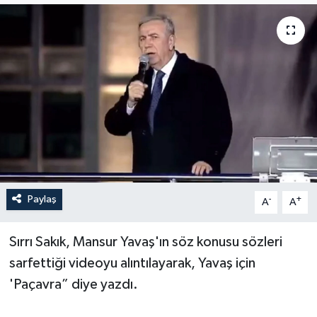
Son Dakika
Teknoloji
Yaşam
Paylaş
-
+
A
A
Sırrı Sakık, Mansur Yavaş'ın söz konusu sözleri
sarfettiği videoyu alıntılayarak, Yavaş için
'Paçavra” diye yazdı.