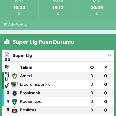
İKINDI
AKŞAM
YATSI
16:03
19:13
20:39
Aylık Vakitler
Süper Lig Puan Durumu
Süper Lig
#
Takım
O
P
1
Amed
0
0
2
Erzurumspor FK
0
0
3
Başakşehir
0
0
4
Kocaelispor
0
0
5
Beşiktaş
0
0