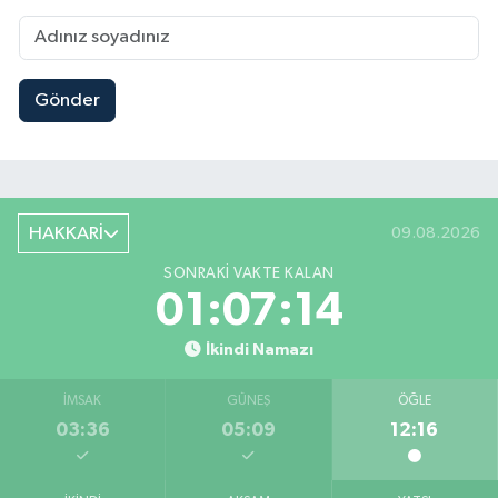
Gönder
HAKKARİ
09.08.2026
SONRAKI VAKTE KALAN
01:07:14
İkindi Namazı
İMSAK
GÜNEŞ
ÖĞLE
03:36
05:09
12:16