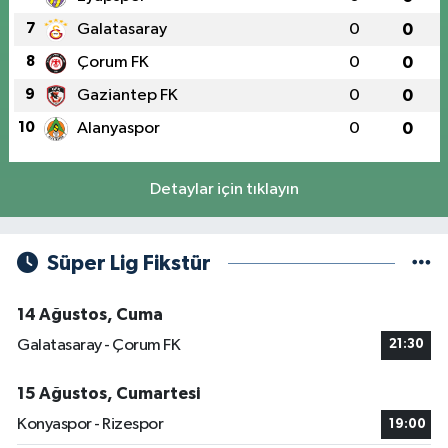
7
Galatasaray
0
0
8
Çorum FK
0
0
9
Gaziantep FK
0
0
10
Alanyaspor
0
0
Detaylar için tıklayın
Süper Lig Fikstür
14 Ağustos, Cuma
Galatasaray - Çorum FK
21:30
15 Ağustos, Cumartesi
Konyaspor - Rizespor
19:00