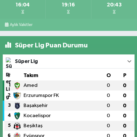
16:04
19:16
20:43
Aylık Vakitler
Süper Lig Puan Durumu
Süper Lig
#
Takım
O
P
1
Amed
0
0
2
Erzurumspor FK
0
0
3
Başakşehir
0
0
4
Kocaelispor
0
0
5
Beşiktaş
0
0
6
Eyüpspor
0
0