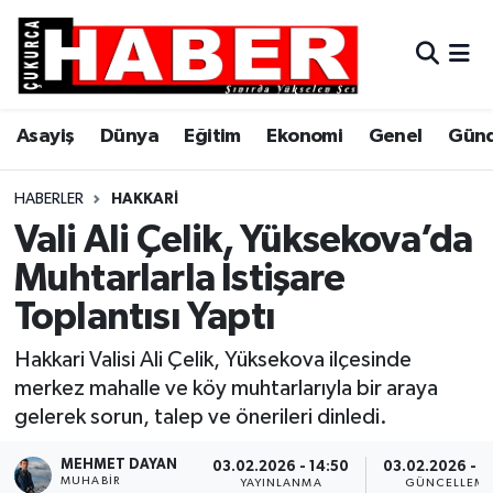
Asayiş
Hava Durumu
Asayiş
Dünya
Eğitim
Ekonomi
Genel
Gün
Dünya
Trafik Durumu
Eğitim
Süper Lig Puan Durumu ve Fikstür
HABERLER
HAKKARI
Vali Ali Çelik, Yüksekova’da
Ekonomi
Tüm Manşetler
Muhtarlarla İstişare
Toplantısı Yaptı
Genel
Son Dakika Haberleri
Hakkari Valisi Ali Çelik, Yüksekova ilçesinde
Gündem
Haber Arşivi
merkez mahalle ve köy muhtarlarıyla bir araya
gelerek sorun, talep ve önerileri dinledi.
Hakkari
MEHMET DAYAN
03.02.2026 - 14:50
03.02.2026 - 1
Siyaset
MUHABIR
YAYINLANMA
GÜNCELLEM