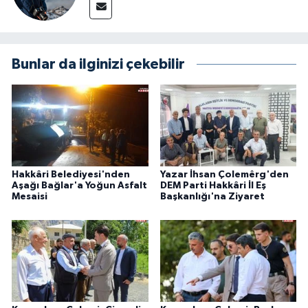
Bunlar da ilginizi çekebilir
Hakkâri Belediyesi'nden
Yazar İhsan Çolemêrg'den
Aşağı Bağlar'a Yoğun Asfalt
DEM Parti Hakkâri İl Eş
Mesaisi
Başkanlığı'na Ziyaret