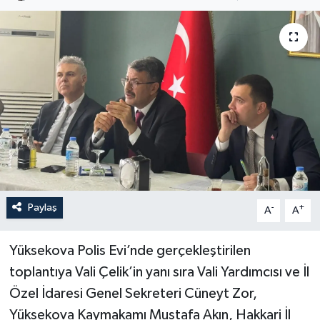
Son Dakika
Teknoloji
Yaşam
Paylaş
-
+
A
A
Yüksekova Polis Evi’nde gerçekleştirilen
toplantıya Vali Çelik’in yanı sıra Vali Yardımcısı ve İl
Özel İdaresi Genel Sekreteri Cüneyt Zor,
Yüksekova Kaymakamı Mustafa Akın, Hakkari İl