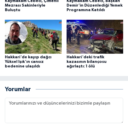
Kaymakam Cebeci, Çimenli
Kaymakam Cebeci, Başkan
Mezrası Sakinleriyle
Demir'in Düzenlediği Yemek
Buluştu
Programına Katıldı
Hakkari'de kayıp dağcı
Hakkari'deki trafik
Yüksel Işık'ın cansız
kazasının bilançosu
bedenine ulaşıldı
ağırlaştı: 1 ölü
Yorumlar