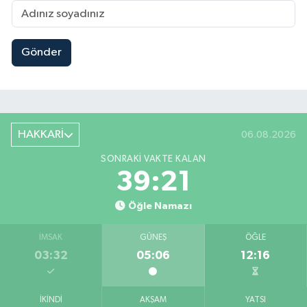
Gönder
HAKKARİ
06.08.2026
SONRAKI VAKTE KALAN
39:20
Öğle Namazı
İMSAK
GÜNEŞ
ÖĞLE
03:32
05:06
12:16
İKINDI
AKŞAM
YATSI