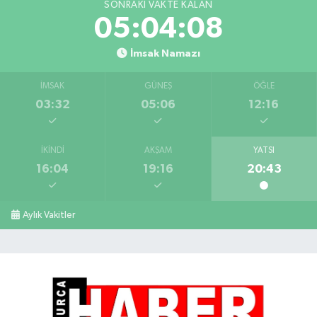
SONRAKI VAKTE KALAN
05:04:08
İmsak Namazı
İMSAK
GÜNEŞ
ÖĞLE
03:32
05:06
12:16
İKINDI
AKŞAM
YATSI
16:04
19:16
20:43
Aylık Vakitler