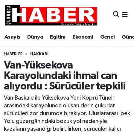
Asayiş
Hava Durumu
Asayiş
Dünya
Eğitim
Ekonomi
Genel
Gün
Dünya
Trafik Durumu
Eğitim
Süper Lig Puan Durumu ve Fikstür
HABERLER
HAKKARI
Van-Yüksekova
Ekonomi
Tüm Manşetler
Karayolundaki ihmal can
alıyordu : Sürücüler tepkili
Genel
Son Dakika Haberleri
Van Başkale ile Yüksekova Yeni Köprü Tüneli
Gündem
Haber Arşivi
arasındaki karayolunda oluşan derin çukurlar
sürücüleri zor durumda bırakıyor. Uluslararası İpek
Hakkari
Yolu güzergâhındaki bozuk yol nedeniyle
kazaların yaşandığı belirtilirken, sürücüler kalıcı
Siyaset