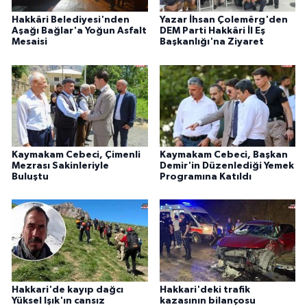
Hakkâri Belediyesi'nden
Yazar İhsan Çolemêrg'den
Aşağı Bağlar'a Yoğun Asfalt
DEM Parti Hakkâri İl Eş
Mesaisi
Başkanlığı'na Ziyaret
Kaymakam Cebeci, Çimenli
Kaymakam Cebeci, Başkan
Mezrası Sakinleriyle
Demir'in Düzenlediği Yemek
Buluştu
Programına Katıldı
Hakkari'de kayıp dağcı
Hakkari'deki trafik
Yüksel Işık'ın cansız
kazasının bilançosu