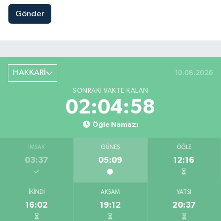
Gönder
HAKKARİ
10.08.2026
SONRAKI VAKTE KALAN
02:04:58
Öğle Namazı
İMSAK
GÜNEŞ
ÖĞLE
03:37
05:09
12:16
İKINDI
AKŞAM
YATSI
16:02
19:12
20:37