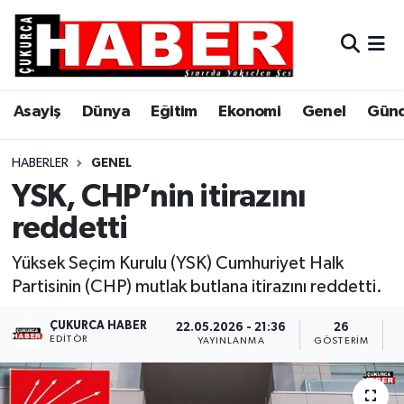
Asayiş
Hava Durumu
Asayiş
Dünya
Eğitim
Ekonomi
Genel
Gün
Dünya
Trafik Durumu
Eğitim
Süper Lig Puan Durumu ve Fikstür
HABERLER
GENEL
YSK, CHP’nin itirazını
Ekonomi
Tüm Manşetler
reddetti
Genel
Son Dakika Haberleri
Yüksek Seçim Kurulu (YSK) Cumhuriyet Halk
Partisinin (CHP) mutlak butlana itirazını reddetti.
Gündem
Haber Arşivi
ÇUKURCA HABER
22.05.2026 - 21:36
26
EDITÖR
Hakkari
YAYINLANMA
GÖSTERIM
O
Siyaset