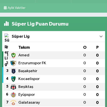
Aylık Vakitler
Süper Lig Puan Durumu
Süper Lig
#
Takım
O
P
1
Amed
0
0
2
Erzurumspor FK
0
0
3
Başakşehir
0
0
4
Kocaelispor
0
0
5
Beşiktaş
0
0
6
Eyüpspor
0
0
7
Galatasaray
0
0