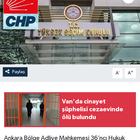
Son Dakika
Teknoloji
Yaşam
Paylaş
-
+
A
A
Van'da cinayet
şüphelisi cezaevinde
ölü bulundu
Ankara Bölge Adliye Mahkemesi 36’ncı Hukuk