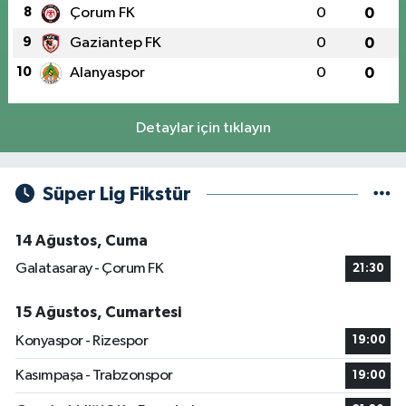
8
Çorum FK
0
0
9
Gaziantep FK
0
0
10
Alanyaspor
0
0
Detaylar için tıklayın
Süper Lig Fikstür
14 Ağustos, Cuma
Galatasaray - Çorum FK
21:30
15 Ağustos, Cumartesi
Konyaspor - Rizespor
19:00
Kasımpaşa - Trabzonspor
19:00