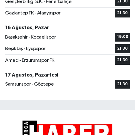
Gençlerbirliği S.K. - Fenerbahçe
21:30
Gaziantep FK - Alanyaspor
21:30
16 Ağustos, Pazar
Başakşehir - Kocaelispor
19:00
Beşiktaş - Eyüpspor
21:30
Amed - Erzurumspor FK
21:30
17 Ağustos, Pazartesi
Samsunspor - Göztepe
21:30