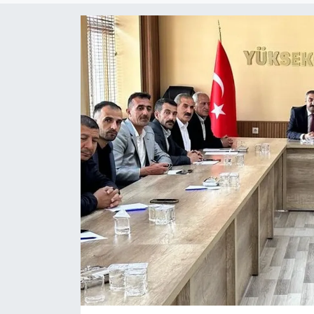
Son Dakika
Teknoloji
Yaşam