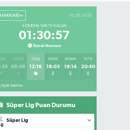
HAKKARİ
08.08.2026
SONRAKI VAKTE KALAN
01:30:56
İkindi Namazı
SAK
GÜNEŞ
ÖĞLE
İKINDI
AKŞAM
YATSI
:35
05:08
12:16
16:03
19:14
20:40
Aylık Vakitler
Süper Lig Puan Durumu
Süper Lig