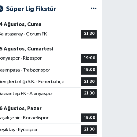
Süper Lig Fikstür
4 Ağustos, Cuma
alatasaray - Çorum FK
21:30
5 Ağustos, Cumartesi
onyaspor - Rizespor
19:00
asımpaşa - Trabzonspor
19:00
ençlerbirliği S.K. - Fenerbahçe
21:30
aziantep FK - Alanyaspor
21:30
6 Ağustos, Pazar
aşakşehir - Kocaelispor
19:00
eşiktaş - Eyüpspor
21:30