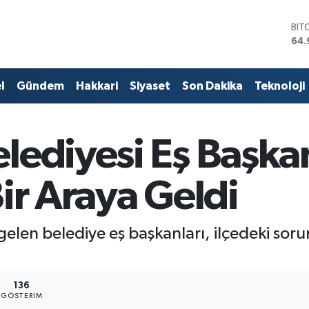
DO
47,
EU
55,
STE
l
Gündem
Hakkari
Siyaset
Son Dakika
Teknoloji
64,
GRA
666
BİS
lediyesi Eş Başkan
13.
BIT
64.
ir Araya Geldi
a gelen belediye eş başkanları, ilçedeki so
136
GÖSTERIM