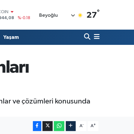
°
LAR
27
Beyoğlu
7436
%0.18
RO
2510
%0.32
RLİN
Yaşam
4811
%0.38
M ALTIN
0.55
%0.03
T100
ları
779
%-14
COIN
944,08
%-0.18
runlar ve çözümleri konusunda
-
+
A
A