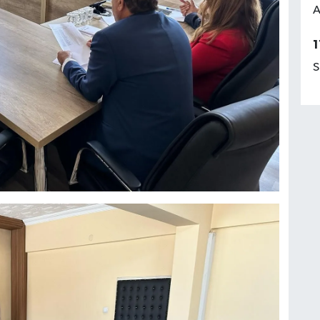
A
1
S