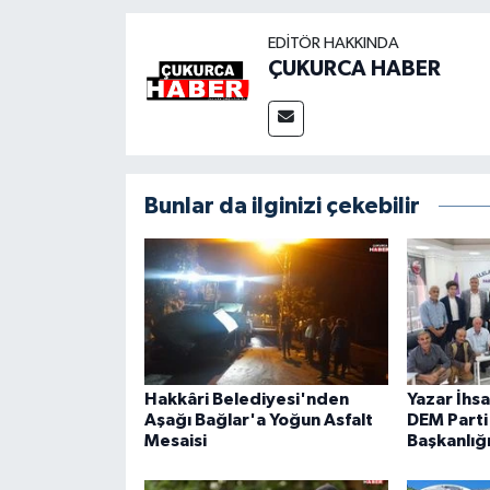
EDITÖR HAKKINDA
ÇUKURCA HABER
Bunlar da ilginizi çekebilir
Hakkâri Belediyesi'nden
Yazar İhs
Aşağı Bağlar'a Yoğun Asfalt
DEM Parti 
Mesaisi
Başkanlığ