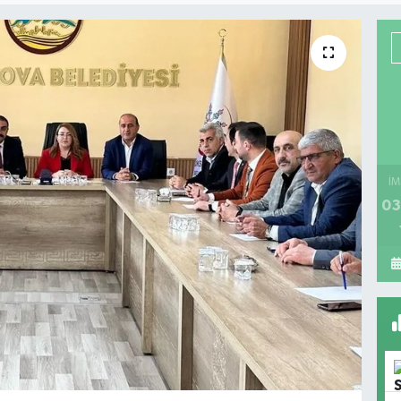
İM
03