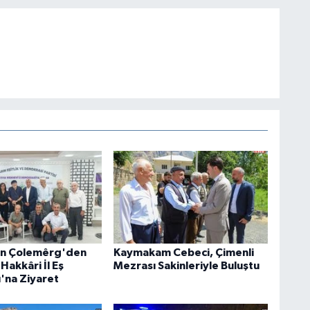
an Çolemêrg'den
Kaymakam Cebeci, Çimenli
Hakkâri İl Eş
Mezrası Sakinleriyle Buluştu
ı'na Ziyaret