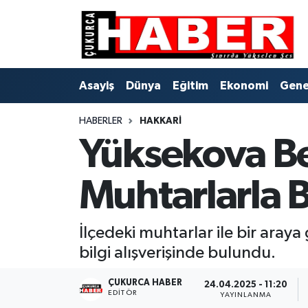
Asayiş
Hava Durumu
Asayiş
Dünya
Eğitim
Ekonomi
Gene
Dünya
Trafik Durumu
HABERLER
HAKKARI
Eğitim
Süper Lig Puan Durumu ve Fikstür
Yüksekova Be
Ekonomi
Tüm Manşetler
Muhtarlarla B
Genel
Son Dakika Haberleri
Gündem
Haber Arşivi
İlçedeki muhtarlar ile bir aray
bilgi alışverişinde bulundu.
Hakkari
ÇUKURCA HABER
24.04.2025 - 11:20
EDITÖR
YAYINLANMA
Siyaset