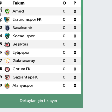
#
Takım
O
P
1
Amed
0
0
2
Erzurumspor FK
0
0
3
Başakşehir
0
0
4
Kocaelispor
0
0
5
Beşiktaş
0
0
6
Eyüpspor
0
0
7
Galatasaray
0
0
8
Çorum FK
0
0
9
Gaziantep FK
0
0
0
Alanyaspor
0
0
Detaylar için tıklayın