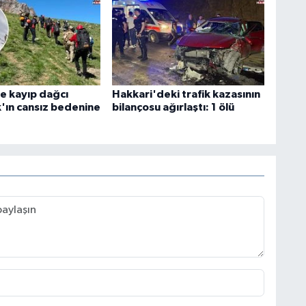
e kayıp dağcı
Hakkari'deki trafik kazasının
k'ın cansız bedenine
bilançosu ağırlaştı: 1 ölü