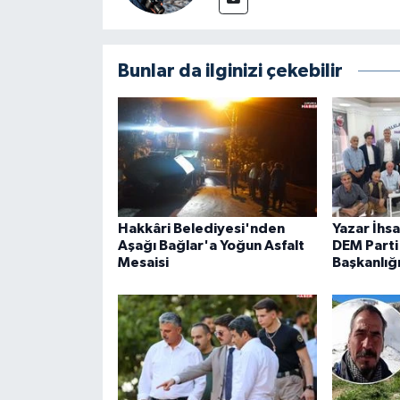
Bunlar da ilginizi çekebilir
Hakkâri Belediyesi'nden
Yazar İhs
Aşağı Bağlar'a Yoğun Asfalt
DEM Parti 
Mesaisi
Başkanlığ