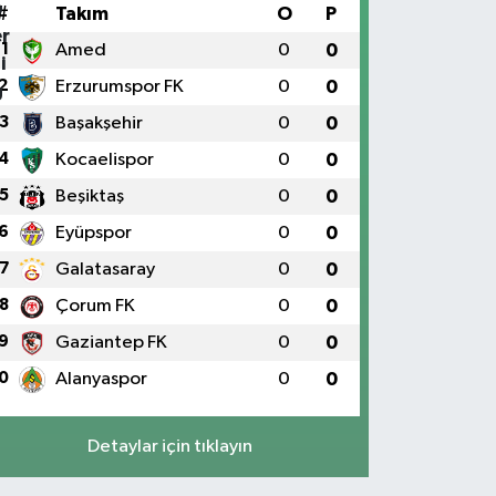
#
Takım
O
P
1
Amed
0
0
2
Erzurumspor FK
0
0
3
Başakşehir
0
0
4
Kocaelispor
0
0
5
Beşiktaş
0
0
6
Eyüpspor
0
0
7
Galatasaray
0
0
8
Çorum FK
0
0
9
Gaziantep FK
0
0
0
Alanyaspor
0
0
Detaylar için tıklayın