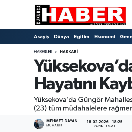
Asayiş
Hava Durumu
Asayiş
Dünya
Eğitim
Ekonomi
Gene
Dünya
Trafik Durumu
HABERLER
HAKKARI
Eğitim
Süper Lig Puan Durumu ve Fikstür
Yüksekova’da
Ekonomi
Tüm Manşetler
Hayatını Kay
Genel
Son Dakika Haberleri
Gündem
Haber Arşivi
Yüksekova’da Güngör Mahallesi'n
(23) tüm müdahalelere rağmen 
Hakkari
MEHMET DAYAN
18.02.2026 - 18:25
MUHABIR
YAYINLANMA
Siyaset