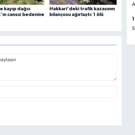
A
e kayıp dağcı
Hakkari'deki trafik kazasının
k'ın cansız bedenine
bilançosu ağırlaştı: 1 ölü
1
S