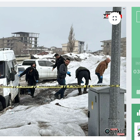
İM
03