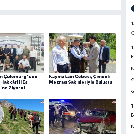
1
G
1
K
K
an Çolemêrg'den
Kaymakam Cebeci, Çimenli
G
Hakkâri İl Eş
Mezrası Sakinleriyle Buluştu
ı'na Ziyaret
G
1
B
B