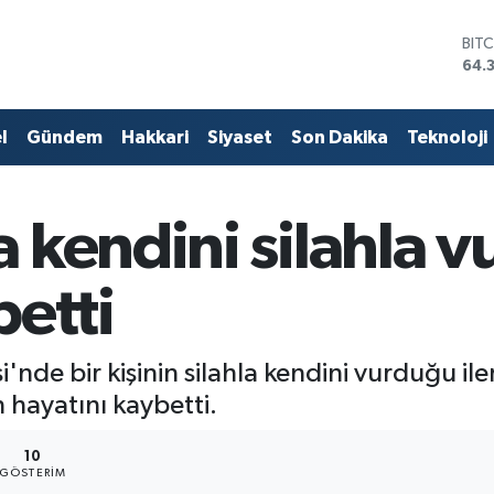
BIT
64.
DO
47,
EU
l
Gündem
Hakkari
Siyaset
Son Dakika
Teknoloji
55,
STE
64,
GRA
 kendini silahla v
657
BİS
13.
betti
de bir kişinin silahla kendini vurduğu iler
hayatını kaybetti.
10
GÖSTERIM