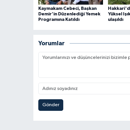
Kaymakam Cebeci, Başkan
Hakkari'd
Demir'in Düzenlediği Yemek
Yüksel Işı
Programına Katıldı
ulaşıldı
Yorumlar
Gönder