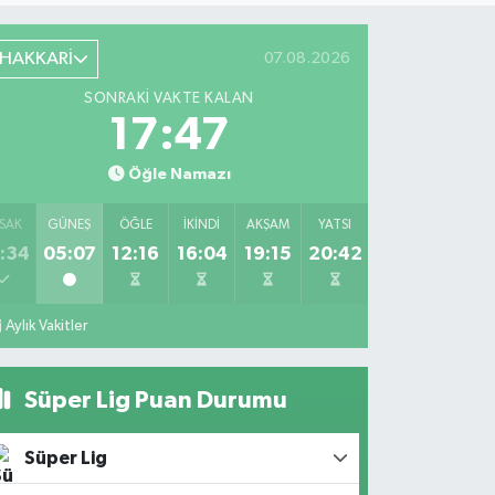
HAKKARİ
07.08.2026
SONRAKI VAKTE KALAN
17:47
Öğle Namazı
SAK
GÜNEŞ
ÖĞLE
İKINDI
AKŞAM
YATSI
:34
05:07
12:16
16:04
19:15
20:42
Aylık Vakitler
Süper Lig Puan Durumu
Süper Lig