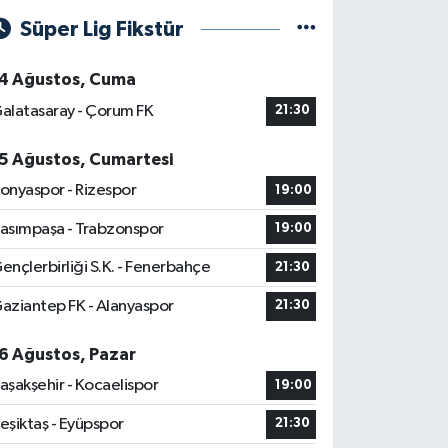
Süper Lig Fikstür
4 Ağustos, Cuma
alatasaray - Çorum FK
21:30
5 Ağustos, Cumartesi
onyaspor - Rizespor
19:00
asımpaşa - Trabzonspor
19:00
ençlerbirliği S.K. - Fenerbahçe
21:30
aziantep FK - Alanyaspor
21:30
6 Ağustos, Pazar
aşakşehir - Kocaelispor
19:00
eşiktaş - Eyüpspor
21:30