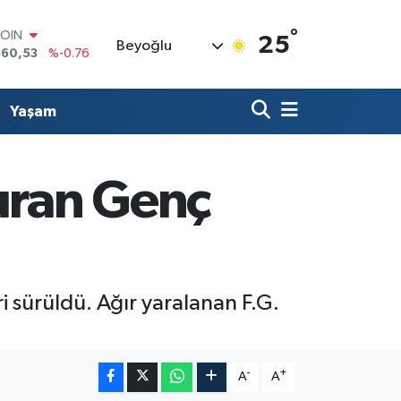
°
COIN
25
Beyoğlu
360,53
%-0.76
LAR
7069
%0.17
RO
Yaşam
0265
%0.01
RLİN
1897
%0.02
M ALTIN
uran Genç
4.81
%1.44
T100
887
%64
i sürüldü. Ağır yaralanan F.G.
-
+
A
A