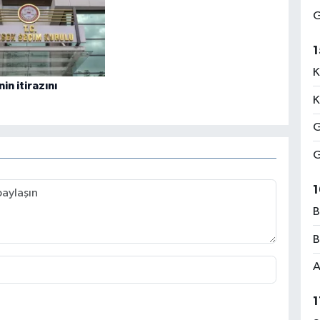
G
1
K
in itirazını
K
G
G
1
B
B
A
1