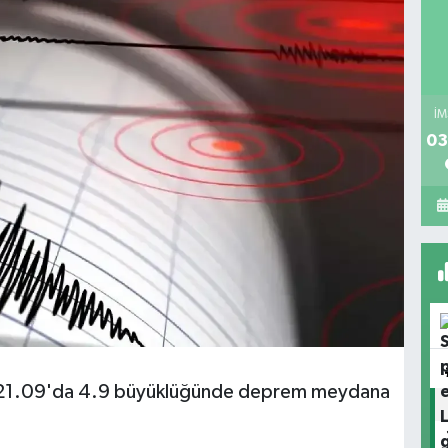
İM
03
aat 21.09'da 4.9 büyüklüğünde deprem meydana