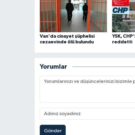
Van'da cinayet şüphelisi
YSK, CHP’n
cezaevinde ölü bulundu
reddetti
Yorumlar
Gönder