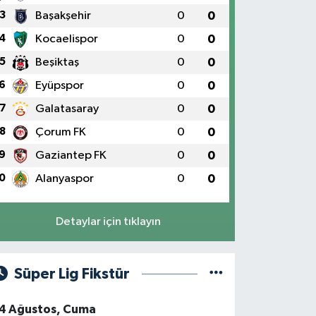
3
Başakşehir
0
0
4
Kocaelispor
0
0
5
Beşiktaş
0
0
6
Eyüpspor
0
0
7
Galatasaray
0
0
8
Çorum FK
0
0
9
Gaziantep FK
0
0
0
Alanyaspor
0
0
Detaylar için tıklayın
Süper Lig Fikstür
4 Ağustos, Cuma