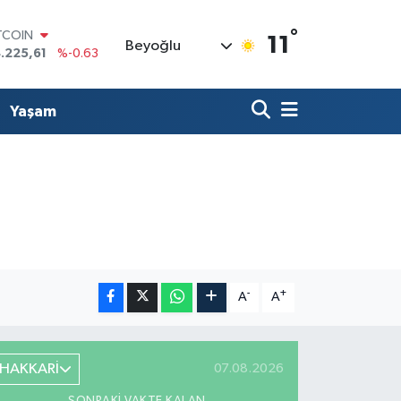
°
TCOIN
11
Beyoğlu
.225,61
%-0.63
OLAR
,7143
%0.16
URO
Yaşam
,0317
%-0.02
ERLİN
,2463
%0.07
AM ALTIN
10.40
%0.45
ST100
.799
%70
-
+
A
A
HAKKARİ
07.08.2026