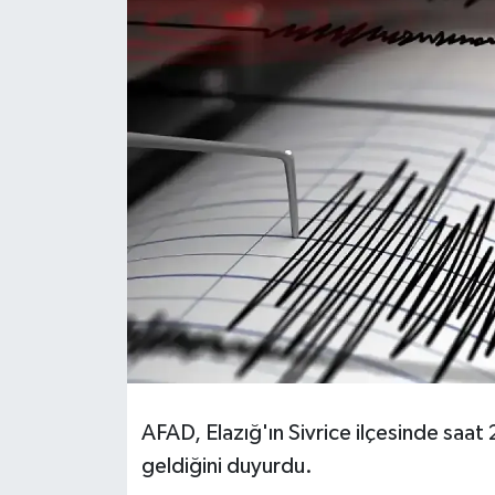
Son Dakika
Teknoloji
Yaşam
AFAD, Elazığ'ın Sivrice ilçesinde s
geldiğini duyurdu.