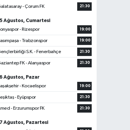
alatasaray - Çorum FK
21:30
5 Ağustos, Cumartesi
onyaspor - Rizespor
19:00
asımpaşa - Trabzonspor
19:00
ençlerbirliği S.K. - Fenerbahçe
21:30
aziantep FK - Alanyaspor
21:30
6 Ağustos, Pazar
aşakşehir - Kocaelispor
19:00
eşiktaş - Eyüpspor
21:30
med - Erzurumspor FK
21:30
7 Ağustos, Pazartesi