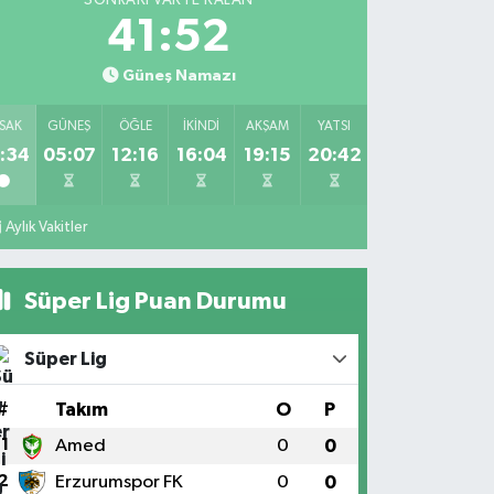
SONRAKI VAKTE KALAN
41:52
Güneş Namazı
SAK
GÜNEŞ
ÖĞLE
İKINDI
AKŞAM
YATSI
:34
05:07
12:16
16:04
19:15
20:42
Aylık Vakitler
Süper Lig Puan Durumu
Süper Lig
#
Takım
O
P
1
Amed
0
0
2
Erzurumspor FK
0
0