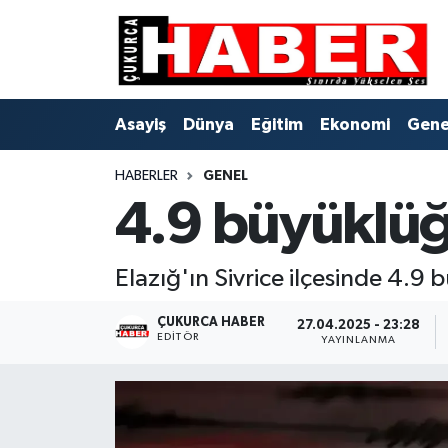
Asayiş
Hava Durumu
Asayiş
Dünya
Eğitim
Ekonomi
Gene
Dünya
Trafik Durumu
HABERLER
GENEL
Eğitim
Süper Lig Puan Durumu ve Fikstür
4.9 büyüklü
Ekonomi
Tüm Manşetler
Elazığ'ın Sivrice ilçesinde 4
Genel
Son Dakika Haberleri
ÇUKURCA HABER
27.04.2025 - 23:28
Gündem
Haber Arşivi
EDITÖR
YAYINLANMA
Hakkari
Siyaset