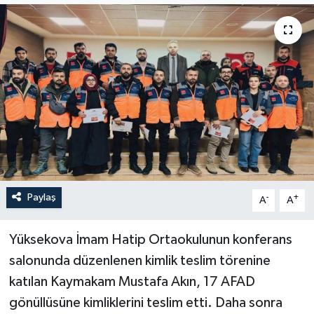
Son Dakika
Teknoloji
Yaşam
Paylaş
-
+
A
A
Yüksekova İmam Hatip Ortaokulunun konferans
salonunda düzenlenen kimlik teslim törenine
katılan Kaymakam Mustafa Akın, 17 AFAD
gönüllüsüne kimliklerini teslim etti. Daha sonra