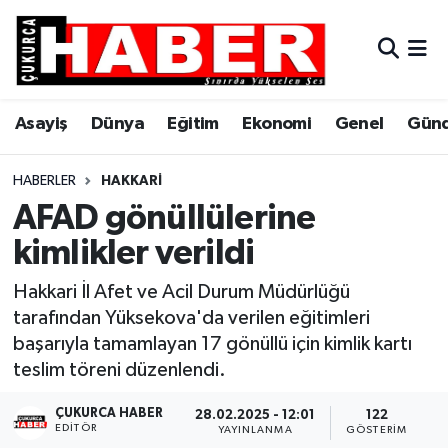
Asayiş
Hava Durumu
Asayiş
Dünya
Eğitim
Ekonomi
Genel
Gün
Dünya
Trafik Durumu
Eğitim
Süper Lig Puan Durumu ve Fikstür
HABERLER
HAKKARI
AFAD gönüllülerine
Ekonomi
Tüm Manşetler
kimlikler verildi
Genel
Son Dakika Haberleri
Hakkari İl Afet ve Acil Durum Müdürlüğü
tarafından Yüksekova'da verilen eğitimleri
Gündem
Haber Arşivi
başarıyla tamamlayan 17 gönüllü için kimlik kartı
teslim töreni düzenlendi.
Hakkari
ÇUKURCA HABER
28.02.2025 - 12:01
122
EDITÖR
Siyaset
YAYINLANMA
GÖSTERIM