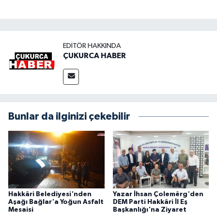
EDITÖR HAKKINDA
ÇUKURCA HABER
Bunlar da ilginizi çekebilir
Hakkâri Belediyesi'nden
Yazar İhsan Çolemêrg'den
Aşağı Bağlar'a Yoğun Asfalt
DEM Parti Hakkâri İl Eş
Mesaisi
Başkanlığı'na Ziyaret