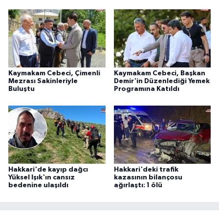
Kaymakam Cebeci, Çimenli
Kaymakam Cebeci, Başkan
Mezrası Sakinleriyle
Demir'in Düzenlediği Yemek
Buluştu
Programına Katıldı
Hakkari'de kayıp dağcı
Hakkari'deki trafik
Yüksel Işık'ın cansız
kazasının bilançosu
bedenine ulaşıldı
ağırlaştı: 1 ölü