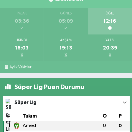
İMSAK
GÜNEŞ
ÖĞLE
03:36
05:09
12:16
İKINDI
AKŞAM
YATSI
16:03
19:13
20:39
Aylık Vakitler
Süper Lig Puan Durumu
Süper Lig
#
Takım
O
P
1
Amed
0
0