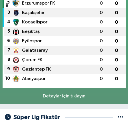
2
Erzurumspor FK
0
0
3
Başakşehir
0
0
4
Kocaelispor
0
0
5
Beşiktaş
0
0
6
Eyüpspor
0
0
7
Galatasaray
0
0
8
Çorum FK
0
0
9
Gaziantep FK
0
0
10
Alanyaspor
0
0
Detaylar için tıklayın
Süper Lig Fikstür