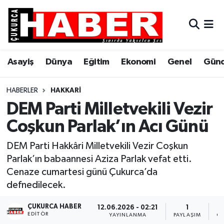
Asayiş
Hava Durumu
Asayiş
Dünya
Eğitim
Ekonomi
Genel
Gün
Dünya
Trafik Durumu
Eğitim
Süper Lig Puan Durumu ve Fikstür
HABERLER
HAKKARI
DEM Parti Milletvekili Vezir
Ekonomi
Tüm Manşetler
Coşkun Parlak’ın Acı Günü
Genel
Son Dakika Haberleri
DEM Parti Hakkâri Milletvekili Vezir Coşkun
Parlak’ın babaannesi Aziza Parlak vefat etti.
Gündem
Haber Arşivi
Cenaze cumartesi günü Çukurca’da
defnedilecek.
Hakkari
ÇUKURCA HABER
12.06.2026 - 02:21
1
EDITÖR
Siyaset
YAYINLANMA
PAYLAŞIM
GÖ