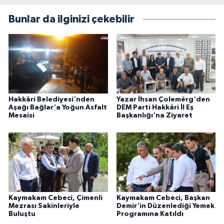
Bunlar da ilginizi çekebilir
Hakkâri Belediyesi'nden
Yazar İhsan Çolemêrg'den
Aşağı Bağlar'a Yoğun Asfalt
DEM Parti Hakkâri İl Eş
Mesaisi
Başkanlığı'na Ziyaret
Kaymakam Cebeci, Çimenli
Kaymakam Cebeci, Başkan
Mezrası Sakinleriyle
Demir'in Düzenlediği Yemek
Buluştu
Programına Katıldı