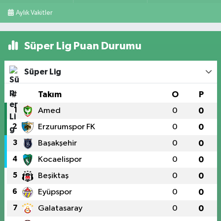
Aylık Vakitler
Süper Lig Puan Durumu
Süper Lig
#
Takım
O
P
1
Amed
0
0
2
Erzurumspor FK
0
0
3
Başakşehir
0
0
4
Kocaelispor
0
0
5
Beşiktaş
0
0
6
Eyüpspor
0
0
7
Galatasaray
0
0