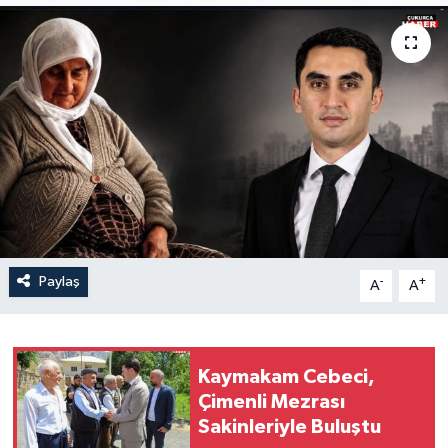
Son Dakika
Teknoloji
Yaşam
Paylaş
-
+
A
A
Kaymakam Cebeci,
Çimenli Mezrası
Sakinleriyle Buluştu