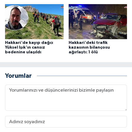
Hakkari'de kayıp dağcı
Hakkari'deki trafik
Yüksel Işık'ın cansız
kazasının bilançosu
bedenine ulaşıldı
ağırlaştı: 1 ölü
Yorumlar