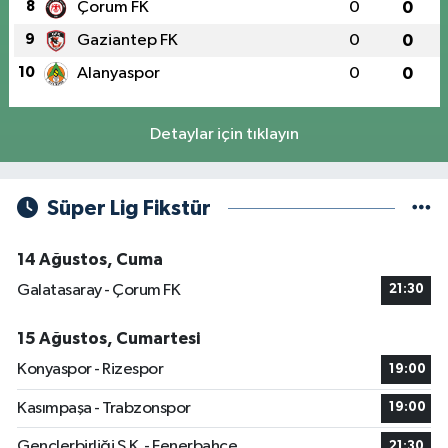
8
Çorum FK
0
0
9
Gaziantep FK
0
0
10
Alanyaspor
0
0
Detaylar için tıklayın
Süper Lig Fikstür
14 Ağustos, Cuma
Galatasaray - Çorum FK
21:30
15 Ağustos, Cumartesi
Konyaspor - Rizespor
19:00
Kasımpaşa - Trabzonspor
19:00
Gençlerbirliği S.K. - Fenerbahçe
21:30