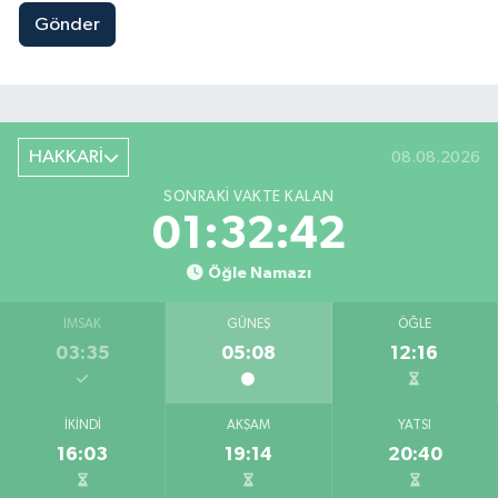
Gönder
HAKKARİ
08.08.2026
SONRAKI VAKTE KALAN
01:32:41
Öğle Namazı
İMSAK
GÜNEŞ
ÖĞLE
03:35
05:08
12:16
İKINDI
AKŞAM
YATSI
16:03
19:14
20:40