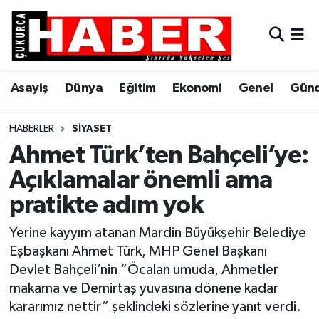
Asayiş
Hava Durumu
Asayiş
Dünya
Eğitim
Ekonomi
Genel
Gün
Dünya
Trafik Durumu
Eğitim
Süper Lig Puan Durumu ve Fikstür
HABERLER
SIYASET
Ahmet Türk’ten Bahçeli’ye:
Ekonomi
Tüm Manşetler
Açıklamalar önemli ama
pratikte adım yok
Genel
Son Dakika Haberleri
Yerine kayyım atanan Mardin Büyükşehir Belediye
Gündem
Haber Arşivi
Eşbaşkanı Ahmet Türk, MHP Genel Başkanı
Devlet Bahçeli’nin “Öcalan umuda, Ahmetler
Hakkari
makama ve Demirtaş yuvasına dönene kadar
kararımız nettir” şeklindeki sözlerine yanıt verdi.
Siyaset