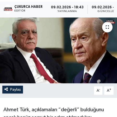
ÇUKURCA HABER
09.02.2026 - 18:43
09.02.2026 - 
Son Dakika
EDITÖR
YAYINLANMA
GÜNCELLEM
Teknoloji
Yaşam
Paylaş
-
+
A
A
Ahmet Türk, açıklamaları “değerli” bulduğunu