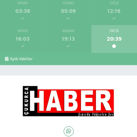
İMSAK
GÜNEŞ
ÖĞLE
03:36
05:09
12:16
İKINDI
AKŞAM
YATSI
16:03
19:13
20:39
Aylık Vakitler