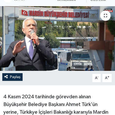
YAYINLANMA
GÖSTERIM
Son Dakika
Teknoloji
Yaşam
Paylaş
-
+
A
A
4 Kasım 2024 tarihinde görevden alınan
Büyükşehir Belediye Başkanı Ahmet Türk'ün
yerine, Türkikye İçişleri Bakanlığı kararıyla Mardin