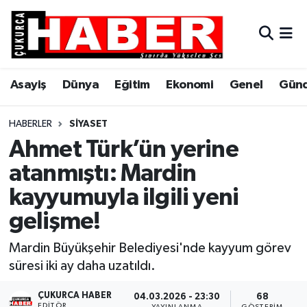
Asayiş
Hava Durumu
Asayiş
Dünya
Eğitim
Ekonomi
Genel
Gün
Dünya
Trafik Durumu
Eğitim
Süper Lig Puan Durumu ve Fikstür
HABERLER
SIYASET
Ahmet Türk’ün yerine
Ekonomi
Tüm Manşetler
atanmıştı: Mardin
kayyumuyla ilgili yeni
Genel
Son Dakika Haberleri
gelişme!
Gündem
Haber Arşivi
Mardin Büyükşehir Belediyesi'nde kayyum görev
Hakkari
süresi iki ay daha uzatıldı.
Siyaset
ÇUKURCA HABER
04.03.2026 - 23:30
68
EDITÖR