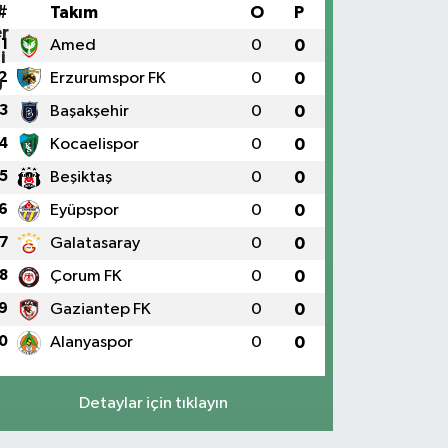
#
Takım
O
P
1
Amed
0
0
2
Erzurumspor FK
0
0
3
Başakşehir
0
0
4
Kocaelispor
0
0
5
Beşiktaş
0
0
6
Eyüpspor
0
0
7
Galatasaray
0
0
8
Çorum FK
0
0
9
Gaziantep FK
0
0
0
Alanyaspor
0
0
Detaylar için tıklayın