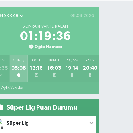
HAKKARİ
08.08.2026
SONRAKI VAKTE KALAN
01:19:35
Öğle Namazı
SAK
GÜNEŞ
ÖĞLE
İKINDI
AKŞAM
YATSI
:35
05:08
12:16
16:03
19:14
20:40
Aylık Vakitler
Süper Lig Puan Durumu
Süper Lig