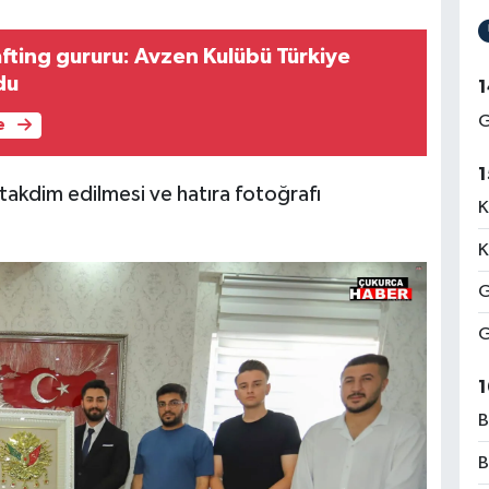
afting gururu: Avzen Kulübü Türkiye
du
1
G
e
1
e takdim edilmesi ve hatıra fotoğrafı
K
K
G
G
1
B
B