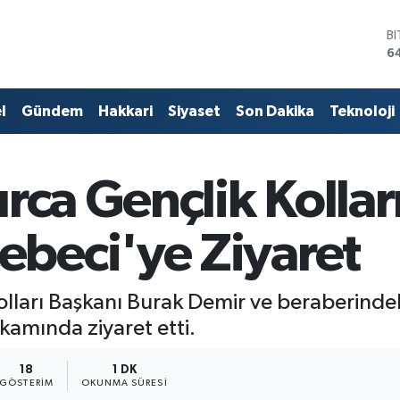
D
4
E
5
S
l
Gündem
Hakkari
Siyaset
Son Dakika
Teknoloji
6
G
6
B
rca Gençlik Kolla
1
B
6
beci'ye Ziyaret
olları Başkanı Burak Demir ve beraberinde
amında ziyaret etti.
18
1 DK
GÖSTERIM
OKUNMA SÜRESI