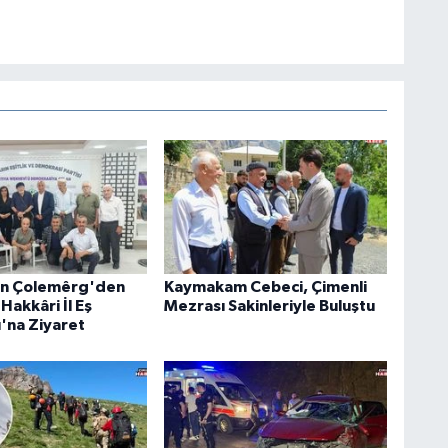
an Çolemêrg'den
Kaymakam Cebeci, Çimenli
Hakkâri İl Eş
Mezrası Sakinleriyle Buluştu
ı'na Ziyaret