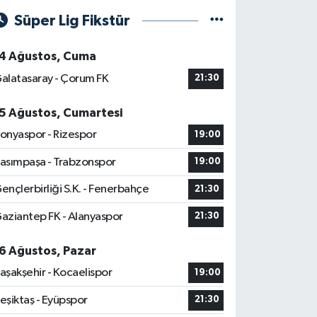
Süper Lig Fikstür
4 Ağustos, Cuma
alatasaray - Çorum FK
21:30
5 Ağustos, Cumartesi
onyaspor - Rizespor
19:00
asımpaşa - Trabzonspor
19:00
ençlerbirliği S.K. - Fenerbahçe
21:30
aziantep FK - Alanyaspor
21:30
6 Ağustos, Pazar
aşakşehir - Kocaelispor
19:00
eşiktaş - Eyüpspor
21:30