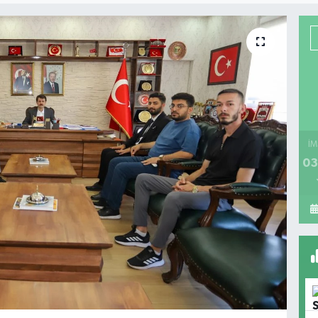
İM
03