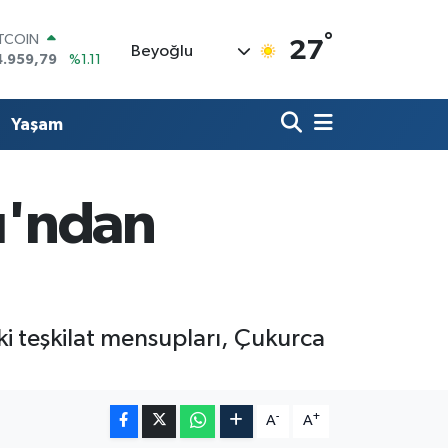
°
OLAR
27
Beyoğlu
7,7436
%0.18
URO
5,2510
%0.32
TERLİN
Yaşam
4,4811
%0.38
RAM ALTIN
660.55
%0.03
İST100
rı'ndan
3.779
%-14
ITCOIN
4.959,79
%1.11
ki teşkilat mensupları, Çukurca
-
+
A
A