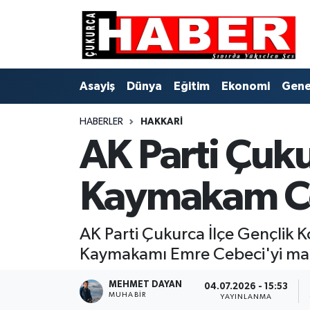
Asayiş
Hava Durumu
Asayiş
Dünya
Eğitim
Ekonomi
Gene
Dünya
Trafik Durumu
HABERLER
HAKKARI
Eğitim
Süper Lig Puan Durumu ve Fikstür
AK Parti Çuku
Ekonomi
Tüm Manşetler
Kaymakam Ce
Genel
Son Dakika Haberleri
Gündem
Haber Arşivi
AK Parti Çukurca İlçe Gençlik K
Kaymakamı Emre Cebeci'yi mak
Hakkari
MEHMET DAYAN
04.07.2026 - 15:53
MUHABIR
YAYINLANMA
Siyaset