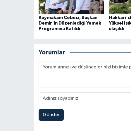
Kaymakam Cebeci, Başkan
Hakkari'd
Demir'in Düzenlediği Yemek
Yüksel Işı
Programına Katıldı
ulaşıldı
Yorumlar
Gönder