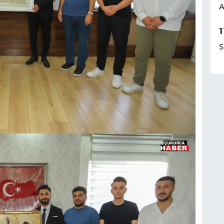
A
1
S