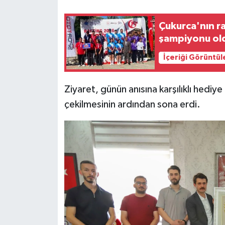
Çukurca'nın r
şampiyonu ol
İçeriği Görüntül
Ziyaret, günün anısına karşılıklı hediy
çekilmesinin ardından sona erdi.