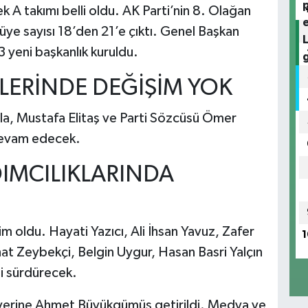
k A takımı belli oldu. AK Parti’nin 8. Olağan
ye sayısı 18’den 21’e çıktı. Genel Başkan
3 yeni başkanlık kuruldu.
LERİNDE DEĞİŞİM YOK
a, Mustafa Elitaş ve Parti Sözcüsü Ömer
 devam edecek.
IMCILIKLARINDA
im oldu. Hayati Yazıcı, Ali İhsan Yavuz, Zafer
1
hat Zeybekçi, Belgin Uygur, Hasan Basri Yalçın
 sürdürecek.
 yerine Ahmet Büyükgümüş getirildi. Medya ve