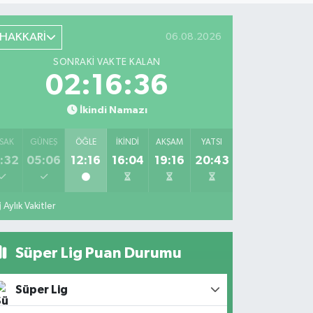
HAKKARİ
06.08.2026
SONRAKI VAKTE KALAN
02:16:35
İkindi Namazı
SAK
GÜNEŞ
ÖĞLE
İKINDI
AKŞAM
YATSI
:32
05:06
12:16
16:04
19:16
20:43
Aylık Vakitler
Süper Lig Puan Durumu
Süper Lig