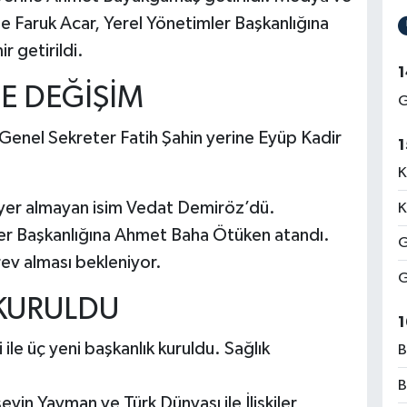
e Faruk Acar, Yerel Yönetimler Başkanlığına
 getirildi.
1
TE DEĞİŞİM
G
Genel Sekreter Fatih Şahin yerine Eyüp Kadir
1
K
yer almayan isim Vedat Demiröz’dü.
K
İşler Başkanlığına Ahmet Baha Ötüken atandı.
G
rev alması bekleniyor.
G
K KURULDU
1
ile üç yeni başkanlık kuruldu. Sağlık
B
B
eyin Yayman ve Türk Dünyası ile İlişkiler