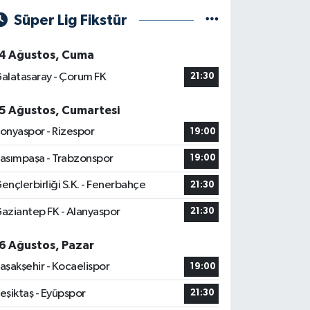
Süper Lig Fikstür
4 Ağustos, Cuma
alatasaray - Çorum FK
21:30
5 Ağustos, Cumartesi
onyaspor - Rizespor
19:00
asımpaşa - Trabzonspor
19:00
ençlerbirliği S.K. - Fenerbahçe
21:30
aziantep FK - Alanyaspor
21:30
6 Ağustos, Pazar
aşakşehir - Kocaelispor
19:00
eşiktaş - Eyüpspor
21:30