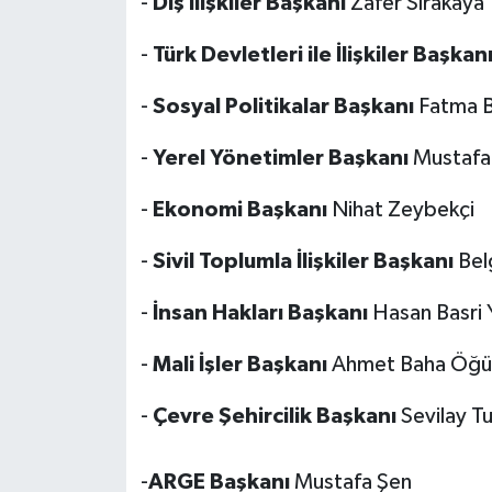
-
Dış İlişkiler Başkanı
Zafer Sırakaya
-
Türk Devletleri ile İlişkiler Başkan
-
Sosyal Politikalar Başkanı
Fatma B
-
Yerel Yönetimler Başkanı
Mustafa
-
Ekonomi Başkanı
Nihat Zeybekçi
-
Sivil Toplumla İlişkiler Başkanı
Bel
-
İnsan Hakları Başkanı
Hasan Basri Y
-
Mali İşler Başkanı
Ahmet Baha Öğu
-
Çevre Şehircilik Başkanı
Sevilay T
-
ARGE Başkanı
Mustafa Şen