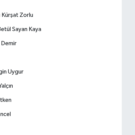
ı
Kürşat Zorlu
etül Sayan Kaya
 Demir
gin Uygur
alçın
̈tken
uncel