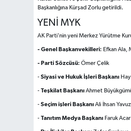
Başkanlığına Kürşad Zorlu getirildi.
YENİ MYK
AK Parti'nin yeni Merkez Yürütme Kur
- Genel Başkanvekilleri:
Efkan Ala, M
- Parti Sözcüsü:
Ömer Çelik
-
Siyasi ve Hukuk İşleri Başkanı
Haya
-
Teşkilat Başkanı
Ahmet Büyükgümü
-
Seçim işleri Başkanı
Ali İhsan Yavuz
-
Tanıtım Medya Başkanı
Faruk Acar