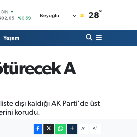
602,05
%0.69
°
LAR
28
Beyoğlu
5986
%0.06
RO
0700
%0.1
RLİN
Yaşam
2438
%0.21
M ALTIN
3.94
%0.32
T100
̈türecek A
768
%48
ste dışı kaldığı AK Parti'de üst
erini korudu.
-
+
A
A