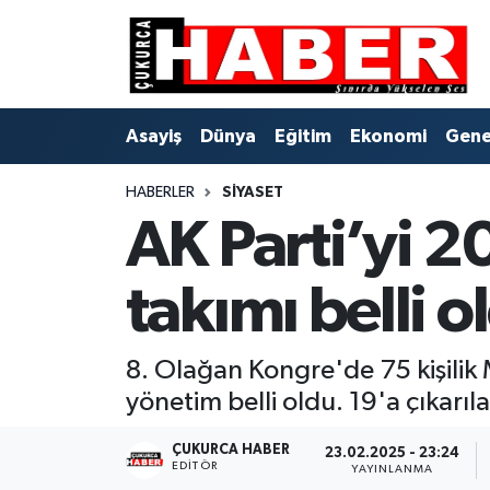
Asayiş
Hava Durumu
Asayiş
Dünya
Eğitim
Ekonomi
Gene
Dünya
Trafik Durumu
HABERLER
SIYASET
Eğitim
Süper Lig Puan Durumu ve Fikstür
AK Parti’yi 2
Ekonomi
Tüm Manşetler
takımı belli o
Genel
Son Dakika Haberleri
Gündem
Haber Arşivi
8. Olağan Kongre'de 75 kişilik M
yönetim belli oldu. 19'a çıkarıl
Hakkari
ÇUKURCA HABER
23.02.2025 - 23:24
EDITÖR
YAYINLANMA
Siyaset