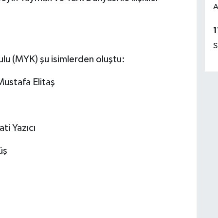
A
1
S
ulu (MYK) şu isimlerden oluştu:
ustafa Elitaş
ti Yazıcı
ş