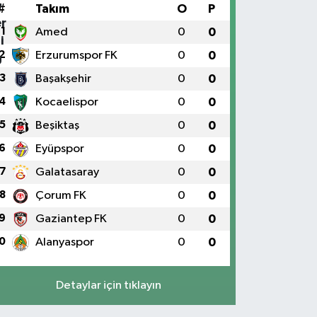
#
Takım
O
P
1
Amed
0
0
2
Erzurumspor FK
0
0
3
Başakşehir
0
0
4
Kocaelispor
0
0
5
Beşiktaş
0
0
6
Eyüpspor
0
0
7
Galatasaray
0
0
8
Çorum FK
0
0
9
Gaziantep FK
0
0
0
Alanyaspor
0
0
Detaylar için tıklayın