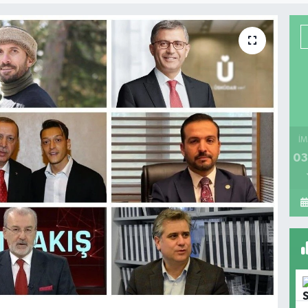
İM
03