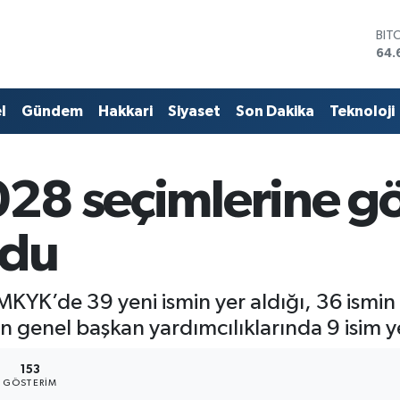
64.
DO
47,
EU
55,
STE
l
Gündem
Hakkari
Siyaset
Son Dakika
Teknoloji
64,
GRA
651
BİS
028 seçimlerine go
13.
ldu
KYK’de 39 yeni ismin yer aldığı, 36 ismin li
an genel başkan yardımcılıklarında 9 isim y
153
GÖSTERIM