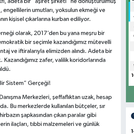
, adeta bir “aşiret şirketi” ne dönüştürülmüş
 engellilerin umutları, yoksulun ekmeği ve
nın kişisel çıkarlarına kurban ediliyor.
Derneği olarak, 2017’den bu yana meşru bir
mokratik bir seçimle kazandığımız mütevelli
taj ve iftiralarıyla elimizden alındı. Adeta bir
 Kazandığımız zafer, valilik koridorlarında
ldü.
1
 Bir Sistem” Gerçeği!
 Danışma Merkezleri, şeffaflıktan uzak, hesap
. Bu merkezlerde kullanılan bütçeler, sır
ihirbazın şapkasından çıkan paralar gibi
erin ilaçları, tıbbi malzemeleri ve günlük
1