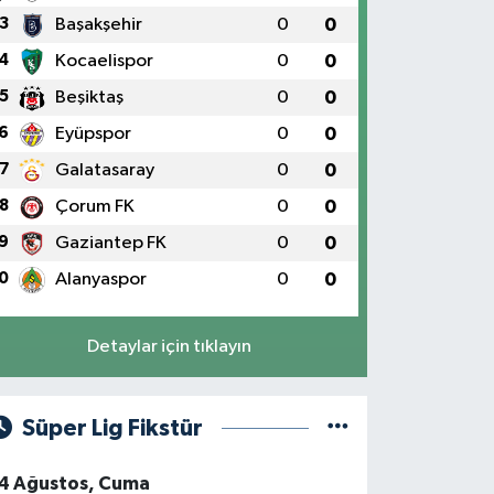
3
Başakşehir
0
0
4
Kocaelispor
0
0
5
Beşiktaş
0
0
6
Eyüpspor
0
0
7
Galatasaray
0
0
8
Çorum FK
0
0
9
Gaziantep FK
0
0
0
Alanyaspor
0
0
Detaylar için tıklayın
Süper Lig Fikstür
4 Ağustos, Cuma