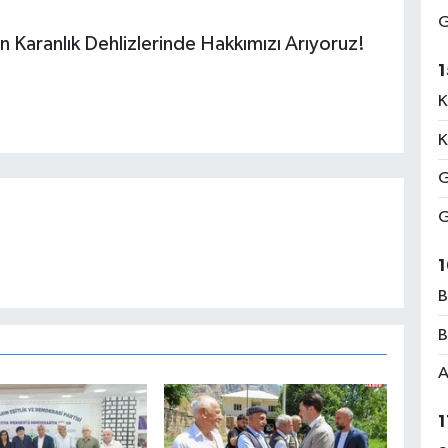
G
 Karanlık Dehlizlerinde Hakkımızı Arıyoruz!
1
K
K
G
G
1
B
B
A
1