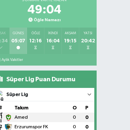
SONRAKI VAKTE KALAN
49:04
Öğle Namazı
SAK
GÜNEŞ
ÖĞLE
İKINDI
AKŞAM
YATSI
:34
05:07
12:16
16:04
19:15
20:42
Aylık Vakitler
Süper Lig Puan Durumu
Süper Lig
#
Takım
O
P
1
Amed
0
0
2
Erzurumspor FK
0
0