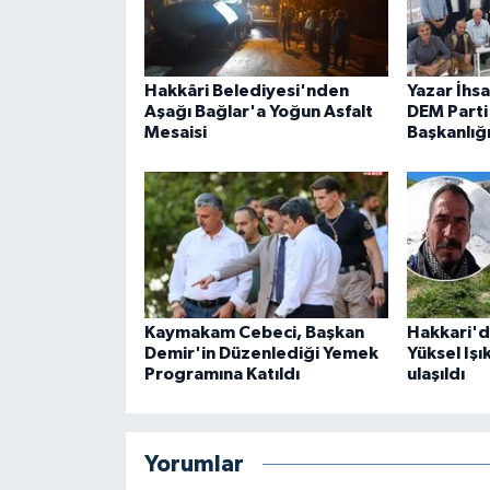
Hakkâri Belediyesi'nden
Yazar İhs
Aşağı Bağlar'a Yoğun Asfalt
DEM Parti 
Mesaisi
Başkanlığ
Kaymakam Cebeci, Başkan
Hakkari'd
Demir'in Düzenlediği Yemek
Yüksel Işı
Programına Katıldı
ulaşıldı
Yorumlar