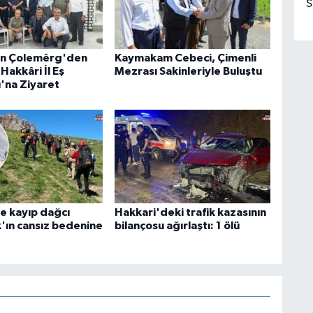
S
an Çolemêrg'den
Kaymakam Cebeci, Çimenli
Hakkâri İl Eş
Mezrası Sakinleriyle Buluştu
ı'na Ziyaret
e kayıp dağcı
Hakkari'deki trafik kazasının
k'ın cansız bedenine
bilançosu ağırlaştı: 1 ölü