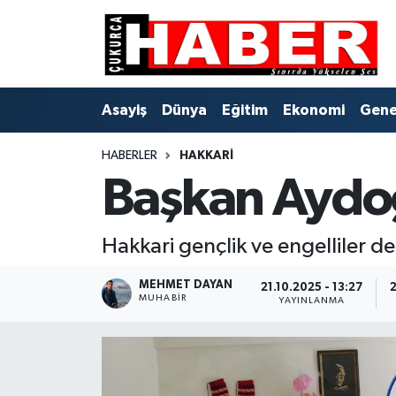
Asayiş
Hava Durumu
Asayiş
Dünya
Eğitim
Ekonomi
Gene
Dünya
Trafik Durumu
HABERLER
HAKKARI
Eğitim
Süper Lig Puan Durumu ve Fikstür
Başkan Aydoğ
Ekonomi
Tüm Manşetler
Hakkari gençlik ve engelliler 
Genel
Son Dakika Haberleri
MEHMET DAYAN
21.10.2025 - 13:27
2
Gündem
Haber Arşivi
MUHABIR
YAYINLANMA
Hakkari
Siyaset