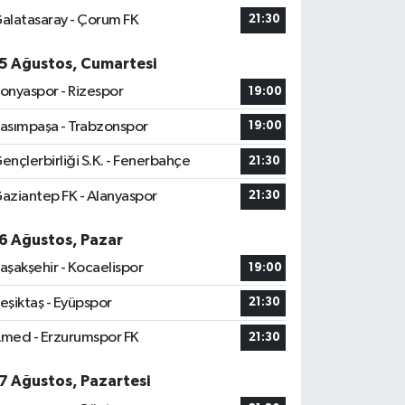
alatasaray - Çorum FK
21:30
5 Ağustos, Cumartesi
onyaspor - Rizespor
19:00
asımpaşa - Trabzonspor
19:00
ençlerbirliği S.K. - Fenerbahçe
21:30
aziantep FK - Alanyaspor
21:30
6 Ağustos, Pazar
aşakşehir - Kocaelispor
19:00
eşiktaş - Eyüpspor
21:30
med - Erzurumspor FK
21:30
7 Ağustos, Pazartesi