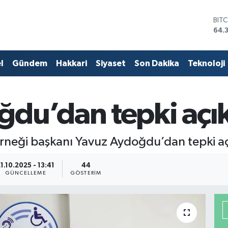
BIT
64.
DO
47,
EU
l
Gündem
Hakkari
Siyaset
Son Dakika
Teknoloji
55,
STE
64,
GRA
du’dan tepki açı
657
BİS
13.
derneği başkanı Yavuz Aydoğdu’dan tepki a
1.10.2025 - 13:41
44
GÜNCELLEME
GÖSTERIM