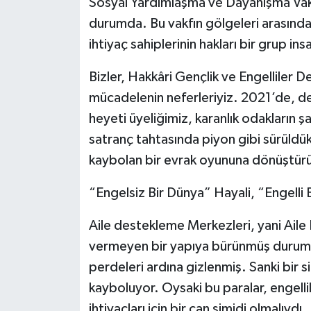
Sosyal Yardımlaşma ve Dayanışma Vakfı
durumda. Bu vakfın gölgeleri arasında,
ihtiyaç sahiplerinin hakları bir grup insa
Bizler, Hakkâri Gençlik ve Engelliler 
mücadelenin neferleriyiz. 2021’de, de
heyeti üyeliğimiz, karanlık odakların şan
satranç tahtasında piyon gibi sürüldük.
kaybolan bir evrak oyununa dönüştürü
“Engelsiz Bir Dünya” Hayali, “Engelli
Aile destekleme Merkezleri, yani Aile
vermeyen bir yapıya bürünmüş durumda
perdeleri ardına gizlenmiş. Sanki bir s
kayboluyor. Oysaki bu paralar, engellil
ihtiyaçları için bir can simidi olmalıydı.