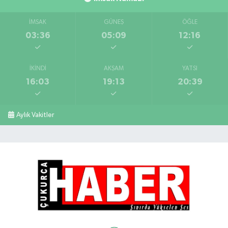
İMSAK
GÜNEŞ
ÖĞLE
03:36
05:09
12:16
İKINDI
AKŞAM
YATSI
16:03
19:13
20:39
Aylık Vakitler