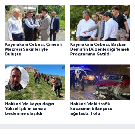
Kaymakam Cebeci, Çimenli
Kaymakam Cebeci, Başkan
Mezrası Sakinleriyle
Demir'in Düzenlediği Yemek
Buluştu
Programına Katıldı
Hakkari'de kayıp dağcı
Hakkari'deki trafik
Yüksel Işık'ın cansız
kazasının bilançosu
bedenine ulaşıldı
ağırlaştı: 1 ölü