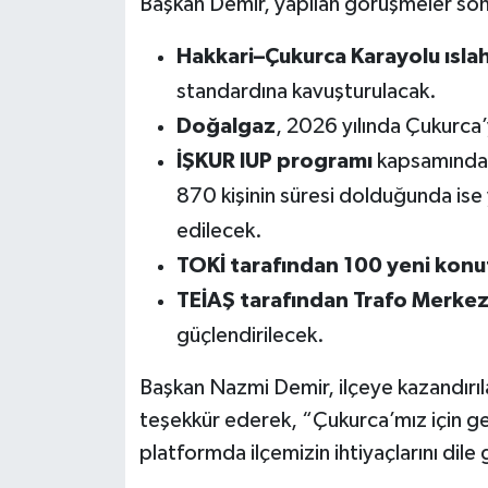
Başkan Demir, yapılan görüşmeler son
Hakkari–Çukurca Karayolu ıslah
standardına kavuşturulacak.
Doğalgaz
, 2026 yılında Çukurca’
İŞKUR IUP programı
kapsamında 2
870 kişinin süresi dolduğunda ise
edilecek.
TOKİ tarafından 100 yeni konu
TEİAŞ tarafından Trafo Merkez
güçlendirilecek.
Başkan Nazmi Demir, ilçeye kazandırıl
teşekkür ederek, “Çukurca’mız için 
platformda ilçemizin ihtiyaçlarını di