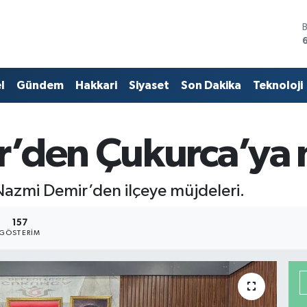
l
Gündem
Hakkari
Siyaset
Son Dakika
Teknoloji
’den Çukurca’ya 
Nazmi Demir’den ilçeye müjdeleri.
157
GÖSTERIM