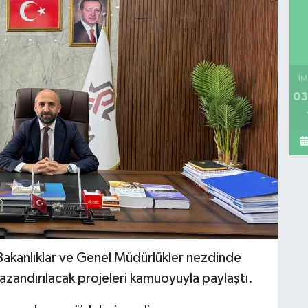
İM
03
Bakanlıklar ve Genel Müdürlükler nezdinde
azandırılacak projeleri kamuoyuyla paylaştı.