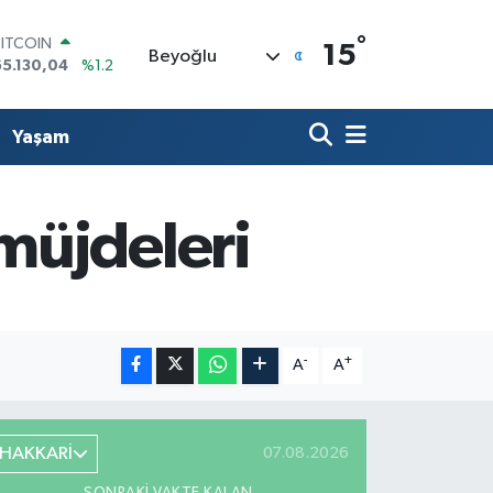
°
BITCOIN
15
Beyoğlu
65.130,04
%1.2
DOLAR
47,7106
%0.17
EURO
Yaşam
55,1652
%0.27
STERLİN
64,4046
%0.35
GRAM ALTIN
müjdeleri
6648.99
%2.59
BİST100
13.773
%-19
-
+
A
A
HAKKARİ
07.08.2026