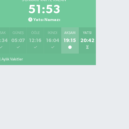
SONRAKI VAKTE KALAN
51:52
Yatsı Namazı
SAK
GÜNEŞ
ÖĞLE
İKINDI
AKŞAM
YATSI
:34
05:07
12:16
16:04
19:15
20:42
Aylık Vakitler