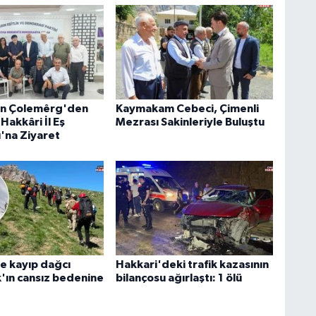
an Çolemêrg'den
Kaymakam Cebeci, Çimenli
Hakkâri İl Eş
Mezrası Sakinleriyle Buluştu
ı'na Ziyaret
e kayıp dağcı
Hakkari'deki trafik kazasının
k'ın cansız bedenine
bilançosu ağırlaştı: 1 ölü