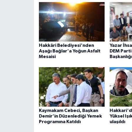
Hakkâri Belediyesi'nden
Yazar İhs
Aşağı Bağlar'a Yoğun Asfalt
DEM Parti 
Mesaisi
Başkanlığ
Kaymakam Cebeci, Başkan
Hakkari'd
Demir'in Düzenlediği Yemek
Yüksel Işı
Programına Katıldı
ulaşıldı