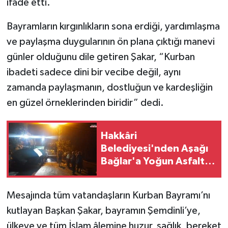
ifade etti.
Bayramların kırgınlıkların sona erdiği, yardımlaşma
ve paylaşma duygularının ön plana çıktığı manevi
günler olduğunu dile getiren Şakar, “Kurban
ibadeti sadece dini bir vecibe değil, aynı
zamanda paylaşmanın, dostluğun ve kardeşliğin
en güzel örneklerinden biridir” dedi.
Hakkâri
Belediyesi'nden Aşağı
Bağlar'a Yoğun Asfalt
Mesaisi
Mesajında tüm vatandaşların Kurban Bayramı’nı
kutlayan Başkan Şakar, bayramın Şemdinli’ye,
ülkeye ve tüm İslam âlemine huzur, sağlık, bereket