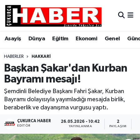
Asayiş
Hava Durumu
Asayiş
Dünya
Eğitim
Ekonomi
Genel
Gün
Dünya
Trafik Durumu
Eğitim
Süper Lig Puan Durumu ve Fikstür
HABERLER
HAKKARI
Başkan Şakar'dan Kurban
Ekonomi
Tüm Manşetler
Bayramı mesajı!
Genel
Son Dakika Haberleri
Şemdinli Belediye Başkanı Fahri Şakar, Kurban
Bayramı dolayısıyla yayımladığı mesajda birlik,
Gündem
Haber Arşivi
beraberlik ve dayanışma vurgusu yaptı.
Hakkari
ÇUKURCA HABER
26.05.2026 - 10:42
2
EDITÖR
YAYINLANMA
PAYLAŞIM
G
Siyaset