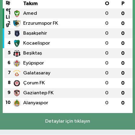
#
Takım
O
P
1
Amed
0
0
2
Erzurumspor FK
0
0
3
Başakşehir
0
0
4
Kocaelispor
0
0
5
Beşiktaş
0
0
6
Eyüpspor
0
0
7
Galatasaray
0
0
8
Çorum FK
0
0
9
Gaziantep FK
0
0
10
Alanyaspor
0
0
Detaylar için tıklayın