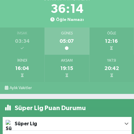
36:13
Öğle Namazı
İMSAK
GÜNEŞ
ÖĞLE
03:34
05:07
12:16
İKINDI
AKŞAM
YATSI
16:04
19:15
20:42
Aylık Vakitler
Süper Lig Puan Durumu
Süper Lig