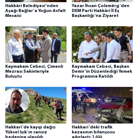
Hakkâri Belediyesi'nden
Yazar İhsan Çolemêrg'den
Aşağı Bağlar'a Yoğun Asfalt
DEM Parti Hakkâri İl Eş
Mesaisi
Başkanlığı'na Ziyaret
Kaymakam Cebeci, Çimenli
Kaymakam Cebeci, Başkan
Mezrası Sakinleriyle
Demir'in Düzenlediği Yemek
Buluştu
Programına Katıldı
Hakkari'de kayıp dağcı
Hakkari'deki trafik
Yüksel Işık'ın cansız
kazasının bilançosu
bedenine ulaşıldı
ağırlaştı: 1 ölü