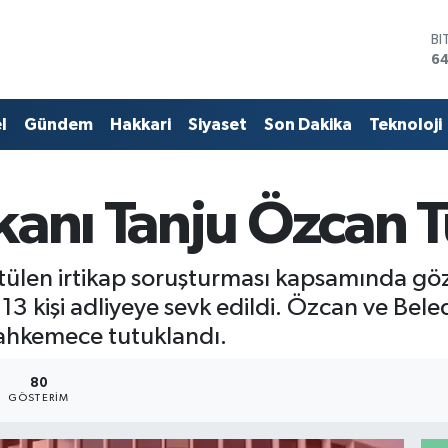
BI
64
D
47
E
l
Gündem
Hakkari
Siyaset
Son Dakika
Teknoloji
55
ST
64
GR
kanı Tanju Özcan T
66
Bİ
13
ütülen irtikap soruşturması kapsamında göz
 13 kişi adliyeye sevk edildi. Özcan ve Bel
mahkemece tutuklandı.
80
GÖSTERIM