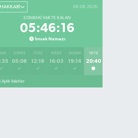
HAKKARİ
08.08.2026
SONRAKI VAKTE KALAN
05:46:16
İmsak Namazı
SAK
GÜNEŞ
ÖĞLE
İKINDI
AKŞAM
YATSI
:35
05:08
12:16
16:03
19:14
20:40
Aylık Vakitler