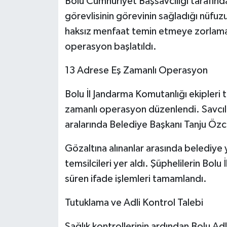
Bolu Cumhuriyet Başsavcılığı tarafın
görevlisinin görevinin sağladığı nüfuz
haksız menfaat temin etmeye zorlaması
operasyon başlatıldı.
13 Adrese Eş Zamanlı Operasyon
Bolu İl Jandarma Komutanlığı ekipleri
zamanlı operasyon düzenlendi. Savcılı
aralarında Belediye Başkanı Tanju Özca
Gözaltına alınanlar arasında belediye y
temsilcileri yer aldı. Şüphelilerin Bol
süren ifade işlemleri tamamlandı.
Tutuklama ve Adli Kontrol Talebi
Sağlık kontrollerinin ardından Bolu Adli