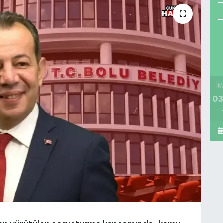
İM
03