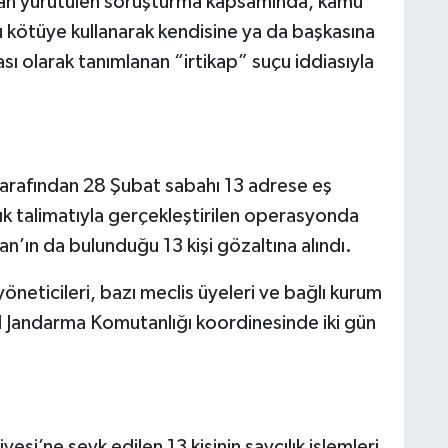
dan yürütülen soruşturma kapsamında, kamu
u kötüye kullanarak kendisine ya da başkasına
 olarak tanımlanan “irtikap” suçu iddiasıyla
 tarafından 28 Şubat sabahı 13 adrese eş
k talimatıyla gerçekleştirilen operasyonda
n’ın da bulunduğu 13 kişi gözaltına alındı.
öneticileri, bazı meclis üyeleri ve bağlı kurum
u İl Jandarma Komutanlığı koordinesinde iki gün
yesi’ne sevk edilen 13 kişinin savcılık işlemleri