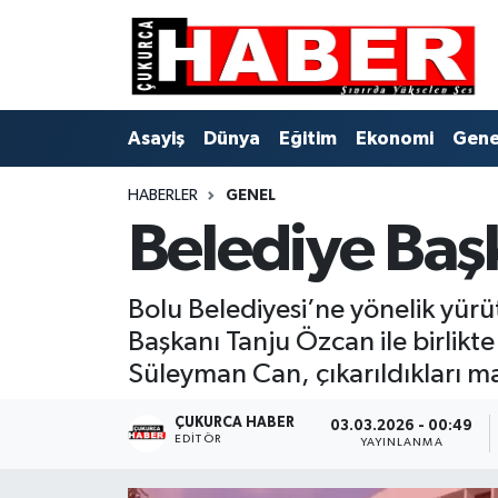
Asayiş
Hava Durumu
Asayiş
Dünya
Eğitim
Ekonomi
Gene
Dünya
Trafik Durumu
HABERLER
GENEL
Eğitim
Süper Lig Puan Durumu ve Fikstür
Belediye Baş
Ekonomi
Tüm Manşetler
Bolu Belediyesi’ne yönelik yür
Genel
Son Dakika Haberleri
Başkanı Tanju Özcan ile birlikte
Gündem
Haber Arşivi
Süleyman Can, çıkarıldıkları 
Hakkari
ÇUKURCA HABER
03.03.2026 - 00:49
EDITÖR
YAYINLANMA
Siyaset