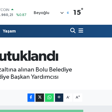
°
TCOIN
15
Beyoğlu
.960,21
%0.87
OLAR
,7436
%0.18
URO
Yaşam
,2510
%0.32
ERLİN
,4811
%0.38
AM ALTIN
utuklandı
48.99
%2.59
ST100
.773
%-19
altına alınan Bolu Belediye
ediye Başkan Yardımcısı
-
+
A
A