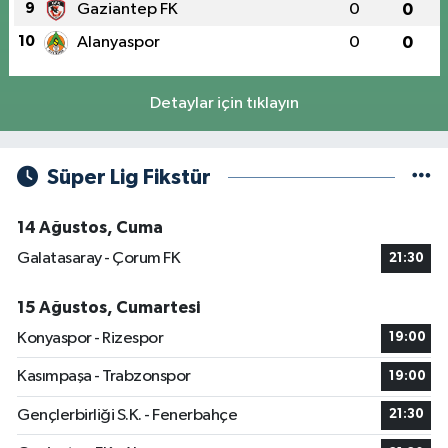
9
Gaziantep FK
0
0
10
Alanyaspor
0
0
Detaylar için tıklayın
Süper Lig Fikstür
14 Ağustos, Cuma
Galatasaray - Çorum FK
21:30
15 Ağustos, Cumartesi
Konyaspor - Rizespor
19:00
Kasımpaşa - Trabzonspor
19:00
Gençlerbirliği S.K. - Fenerbahçe
21:30