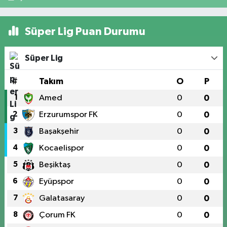
Süper Lig Puan Durumu
Süper Lig
#
Takım
O
P
1
Amed
0
0
2
Erzurumspor FK
0
0
3
Başakşehir
0
0
4
Kocaelispor
0
0
5
Beşiktaş
0
0
6
Eyüpspor
0
0
7
Galatasaray
0
0
8
Çorum FK
0
0