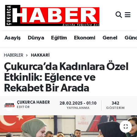
Asayiş
Hava Durumu
Asayiş
Dünya
Eğitim
Ekonomi
Genel
Gün
Dünya
Trafik Durumu
Eğitim
Süper Lig Puan Durumu ve Fikstür
HABERLER
HAKKARI
Çukurca’da Kadınlara Özel
Ekonomi
Tüm Manşetler
Etkinlik: Eğlence ve
Rekabet Bir Arada
Genel
Son Dakika Haberleri
Gündem
Haber Arşivi
ÇUKURCA HABER
28.02.2025 - 01:10
342
EDITÖR
YAYINLANMA
GÖSTERIM
Hakkari
Siyaset