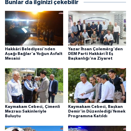
Bunlar da ilginizi çekebilir
Hakkâri Belediyesi'nden
Yazar İhsan Çolemêrg'den
Aşağı Bağlar'a Yoğun Asfalt
DEM Parti Hakkâri İl Eş
Mesaisi
Başkanlığı'na Ziyaret
Kaymakam Cebeci, Çimenli
Kaymakam Cebeci, Başkan
Mezrası Sakinleriyle
Demir'in Düzenlediği Yemek
Buluştu
Programına Katıldı