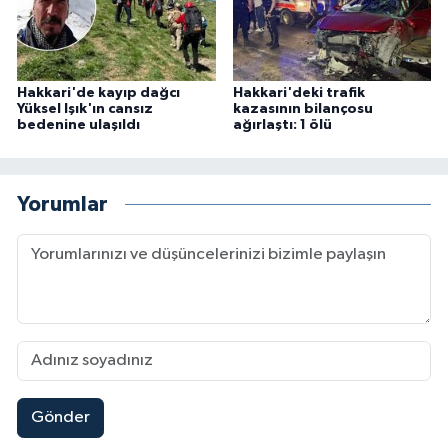
Hakkari'de kayıp dağcı
Hakkari'deki trafik
Yüksel Işık'ın cansız
kazasının bilançosu
bedenine ulaşıldı
ağırlaştı: 1 ölü
Yorumlar
Gönder