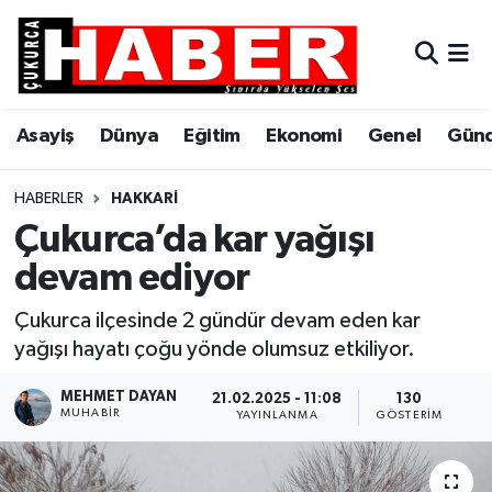
Asayiş
Hava Durumu
Asayiş
Dünya
Eğitim
Ekonomi
Genel
Gün
Dünya
Trafik Durumu
Eğitim
Süper Lig Puan Durumu ve Fikstür
HABERLER
HAKKARI
Çukurca’da kar yağışı
Ekonomi
Tüm Manşetler
devam ediyor
Genel
Son Dakika Haberleri
Çukurca ilçesinde 2 gündür devam eden kar
yağışı hayatı çoğu yönde olumsuz etkiliyor.
Gündem
Haber Arşivi
MEHMET DAYAN
21.02.2025 - 11:08
130
MUHABIR
Hakkari
YAYINLANMA
GÖSTERIM
Siyaset