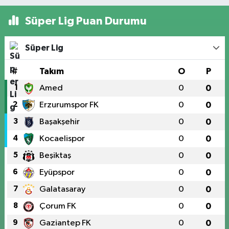
Süper Lig Puan Durumu
Süper Lig
#
Takım
O
P
1
Amed
0
0
2
Erzurumspor FK
0
0
3
Başakşehir
0
0
4
Kocaelispor
0
0
5
Beşiktaş
0
0
6
Eyüpspor
0
0
7
Galatasaray
0
0
8
Çorum FK
0
0
9
Gaziantep FK
0
0