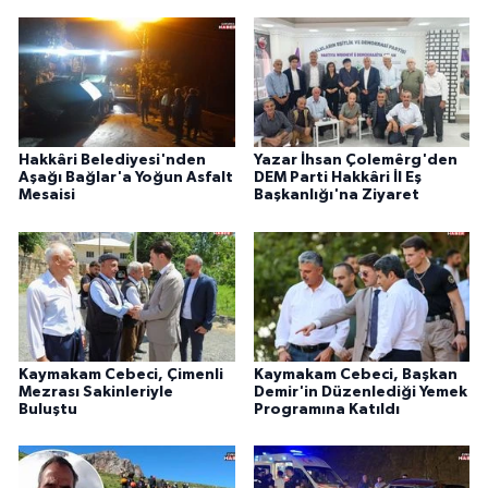
Hakkâri Belediyesi'nden
Yazar İhsan Çolemêrg'den
Aşağı Bağlar'a Yoğun Asfalt
DEM Parti Hakkâri İl Eş
Mesaisi
Başkanlığı'na Ziyaret
Kaymakam Cebeci, Çimenli
Kaymakam Cebeci, Başkan
Mezrası Sakinleriyle
Demir'in Düzenlediği Yemek
Buluştu
Programına Katıldı