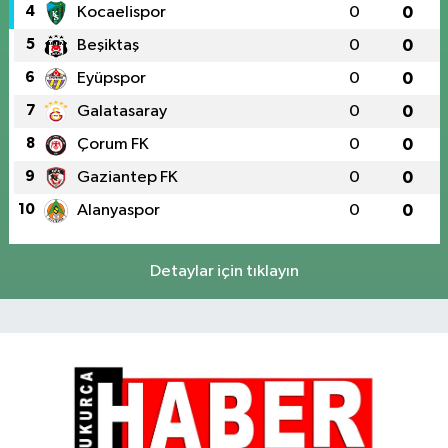
4
Kocaelispor
0
0
5
Beşiktaş
0
0
6
Eyüpspor
0
0
7
Galatasaray
0
0
8
Çorum FK
0
0
9
Gaziantep FK
0
0
10
Alanyaspor
0
0
Detaylar için tıklayın