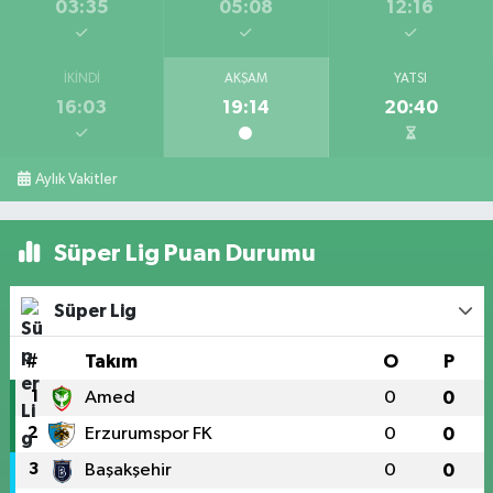
03:35
05:08
12:16
İKINDI
AKŞAM
YATSI
16:03
19:14
20:40
Aylık Vakitler
Süper Lig Puan Durumu
Süper Lig
#
Takım
O
P
1
Amed
0
0
2
Erzurumspor FK
0
0
3
Başakşehir
0
0