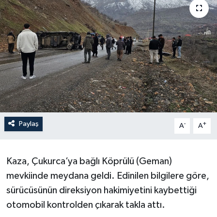
Son Dakika
Teknoloji
Yaşam
Paylaş
-
+
A
A
Kaza, Çukurca’ya bağlı Köprülü (Geman)
mevkiinde meydana geldi. Edinilen bilgilere göre,
sürücüsünün direksiyon hakimiyetini kaybettiği
otomobil kontrolden çıkarak takla attı.