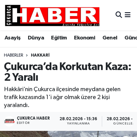
Asayiş
Hava Durumu
Asayiş
Dünya
Eğitim
Ekonomi
Genel
Gün
Dünya
Trafik Durumu
Eğitim
Süper Lig Puan Durumu ve Fikstür
HABERLER
HAKKARI
Çukurca’da Korkutan Kaza:
Ekonomi
Tüm Manşetler
2 Yaralı
Genel
Son Dakika Haberleri
Hakkâri’nin Çukurca ilçesinde meydana gelen
trafik kazasında 1’i ağır olmak üzere 2 kişi
Gündem
Haber Arşivi
yaralandı.
Hakkari
ÇUKURCA HABER
28.02.2026 - 15:36
28.02.2026 - 1
EDITÖR
YAYINLANMA
GÜNCELLEM
Siyaset