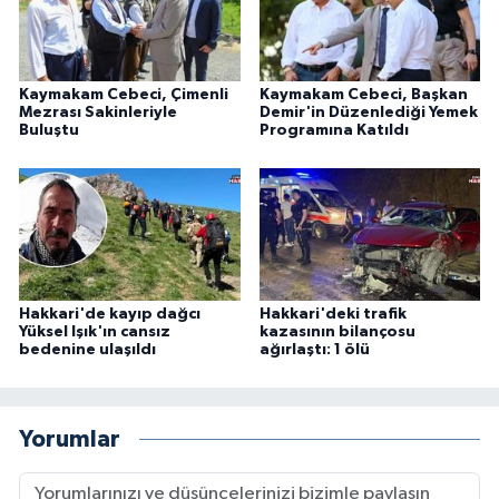
Kaymakam Cebeci, Çimenli
Kaymakam Cebeci, Başkan
Mezrası Sakinleriyle
Demir'in Düzenlediği Yemek
Buluştu
Programına Katıldı
Hakkari'de kayıp dağcı
Hakkari'deki trafik
Yüksel Işık'ın cansız
kazasının bilançosu
bedenine ulaşıldı
ağırlaştı: 1 ölü
Yorumlar