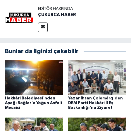
EDITÖR HAKKINDA
ÇUKURCA HABER
Bunlar da ilginizi çekebilir
Hakkâri Belediyesi'nden
Yazar İhsan Çolemêrg'den
Aşağı Bağlar'a Yoğun Asfalt
DEM Parti Hakkâri İl Eş
Mesaisi
Başkanlığı'na Ziyaret