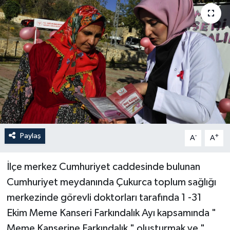
Son Dakika
Teknoloji
Yaşam
Paylaş
-
+
A
A
İlçe merkez Cumhuriyet caddesinde bulunan
Cumhuriyet meydanında Çukurca toplum sağlığı
merkezinde görevli doktorları tarafında 1 -31
Ekim Meme Kanseri Farkındalık Ayı kapsamında "
Meme Kanserine Farkındalık " oluşturmak ve "