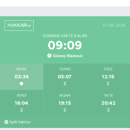
HAKKARİ
07.08.2026
SONRAKI VAKTE KALAN
09:08
Güneş Namazı
İMSAK
GÜNEŞ
ÖĞLE
03:34
05:07
12:16
İKINDI
AKŞAM
YATSI
16:04
19:15
20:42
Aylık Vakitler