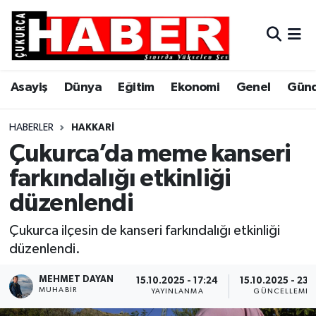
Asayiş
Hava Durumu
Asayiş
Dünya
Eğitim
Ekonomi
Genel
Gün
Dünya
Trafik Durumu
Eğitim
Süper Lig Puan Durumu ve Fikstür
HABERLER
HAKKARI
Çukurca’da meme kanseri
Ekonomi
Tüm Manşetler
farkındalığı etkinliği
düzenlendi
Genel
Son Dakika Haberleri
Çukurca ilçesin de kanseri farkındalığı etkinliği
Gündem
Haber Arşivi
düzenlendi.
Hakkari
MEHMET DAYAN
15.10.2025 - 17:24
15.10.2025 - 23:
MUHABIR
YAYINLANMA
GÜNCELLEME
Siyaset