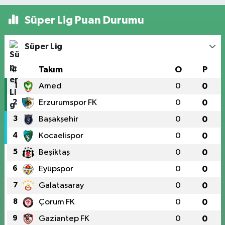
Süper Lig Puan Durumu
Süper Lig
#
Takım
O
P
1
Amed
0
0
2
Erzurumspor FK
0
0
3
Başakşehir
0
0
4
Kocaelispor
0
0
5
Beşiktaş
0
0
6
Eyüpspor
0
0
7
Galatasaray
0
0
8
Çorum FK
0
0
9
Gaziantep FK
0
0