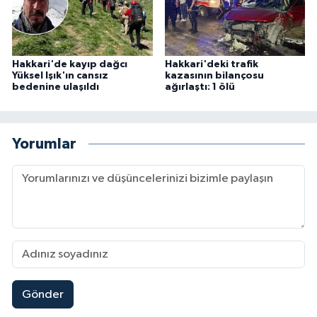
Hakkari'de kayıp dağcı
Hakkari'deki trafik
Yüksel Işık'ın cansız
kazasının bilançosu
bedenine ulaşıldı
ağırlaştı: 1 ölü
Yorumlar
Gönder