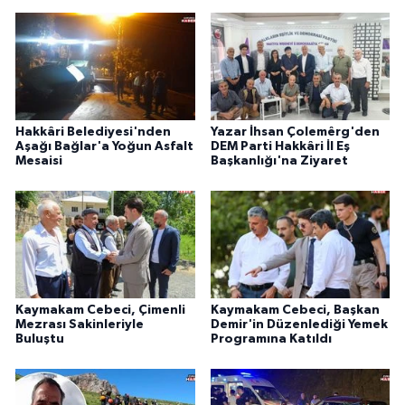
Hakkâri Belediyesi'nden
Yazar İhsan Çolemêrg'den
Aşağı Bağlar'a Yoğun Asfalt
DEM Parti Hakkâri İl Eş
Mesaisi
Başkanlığı'na Ziyaret
Kaymakam Cebeci, Çimenli
Kaymakam Cebeci, Başkan
Mezrası Sakinleriyle
Demir'in Düzenlediği Yemek
Buluştu
Programına Katıldı