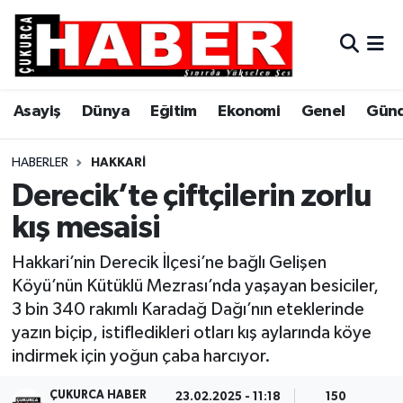
Asayiş
Hava Durumu
Asayiş
Dünya
Eğitim
Ekonomi
Genel
Gün
Dünya
Trafik Durumu
Eğitim
Süper Lig Puan Durumu ve Fikstür
HABERLER
HAKKARI
Derecik’te çiftçilerin zorlu
Ekonomi
Tüm Manşetler
kış mesaisi
Genel
Son Dakika Haberleri
Hakkari’nin Derecik İlçesi’ne bağlı Gelişen
Köyü’nün Kütüklü Mezrası’nda yaşayan besiciler,
Gündem
Haber Arşivi
3 bin 340 rakımlı Karadağ Dağı’nın eteklerinde
yazın biçip, istifledikleri otları kış aylarında köye
Hakkari
indirmek için yoğun çaba harcıyor.
Siyaset
ÇUKURCA HABER
23.02.2025 - 11:18
150