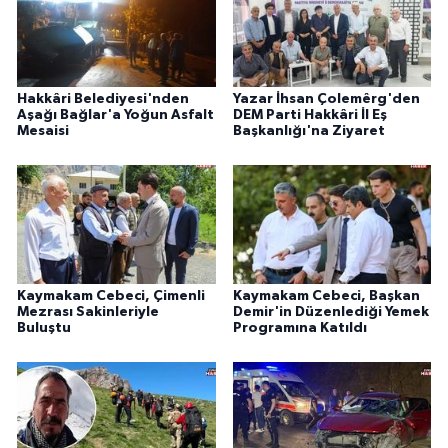
Hakkâri Belediyesi'nden
Yazar İhsan Çolemêrg'den
Aşağı Bağlar'a Yoğun Asfalt
DEM Parti Hakkâri İl Eş
Mesaisi
Başkanlığı'na Ziyaret
Kaymakam Cebeci, Çimenli
Kaymakam Cebeci, Başkan
Mezrası Sakinleriyle
Demir'in Düzenlediği Yemek
Buluştu
Programına Katıldı