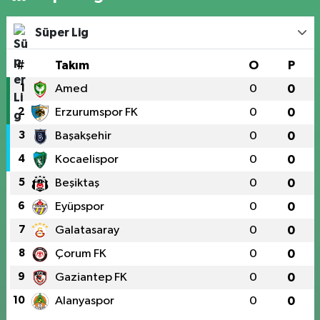
Süper Lig
#
Takım
O
P
1
Amed
0
0
2
Erzurumspor FK
0
0
3
Başakşehir
0
0
4
Kocaelispor
0
0
5
Beşiktaş
0
0
6
Eyüpspor
0
0
7
Galatasaray
0
0
8
Çorum FK
0
0
9
Gaziantep FK
0
0
10
Alanyaspor
0
0