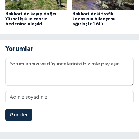
Hakkari'de kayıp dağcı
Hakkari'deki trafik
Yüksel Işık'ın cansız
kazasının bilançosu
bedenine ulaşıldı
ağırlaştı: 1 ölü
Yorumlar
Gönder