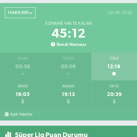
HAKKARİ
09.08.2026
SONRAKI VAKTE KALAN
45:12
İkindi Namazı
İMSAK
GÜNEŞ
ÖĞLE
03:36
05:09
12:16
İKINDI
AKŞAM
YATSI
16:03
19:13
20:39
Aylık Vakitler
Süper Lig Puan Durumu