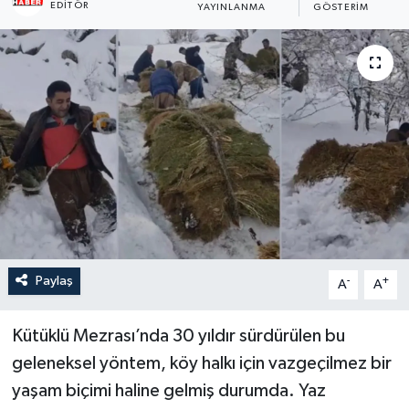
EDITÖR
YAYINLANMA
GÖSTERIM
Son Dakika
Teknoloji
Yaşam
Paylaş
-
+
A
A
Kütüklü Mezrası’nda 30 yıldır sürdürülen bu
geleneksel yöntem, köy halkı için vazgeçilmez bir
yaşam biçimi haline gelmiş durumda. Yaz