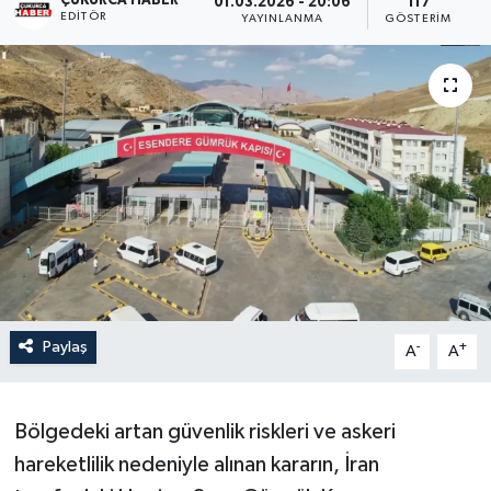
ÇUKURCA HABER
01.03.2026 - 20:06
117
EDITÖR
YAYINLANMA
GÖSTERIM
Son Dakika
Teknoloji
Yaşam
Paylaş
-
+
A
A
Bölgedeki artan güvenlik riskleri ve askeri
hareketlilik nedeniyle alınan kararın, İran