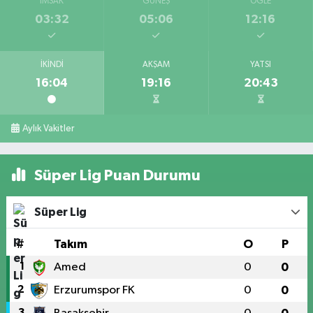
İMSAK
GÜNEŞ
ÖĞLE
03:32
05:06
12:16
İKINDI
AKŞAM
YATSI
16:04
19:16
20:43
Aylık Vakitler
Süper Lig Puan Durumu
Süper Lig
#
Takım
O
P
1
Amed
0
0
2
Erzurumspor FK
0
0
3