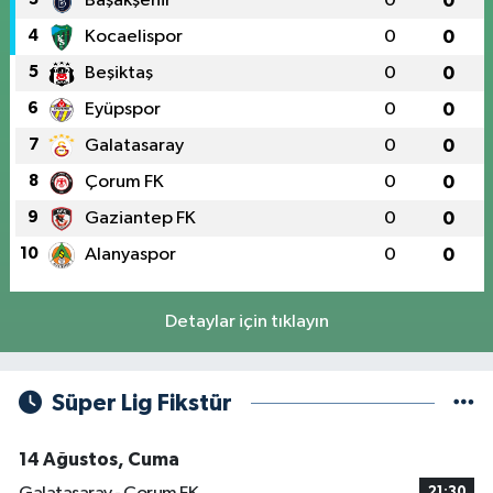
Başakşehir
0
0
4
Kocaelispor
0
0
5
Beşiktaş
0
0
6
Eyüpspor
0
0
7
Galatasaray
0
0
8
Çorum FK
0
0
9
Gaziantep FK
0
0
10
Alanyaspor
0
0
Detaylar için tıklayın
Süper Lig Fikstür
14 Ağustos, Cuma
21:30