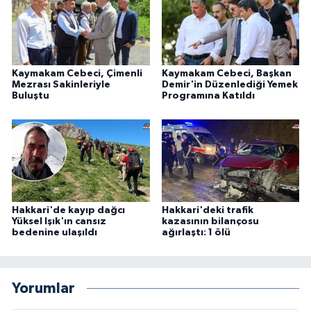
Kaymakam Cebeci, Çimenli
Kaymakam Cebeci, Başkan
Mezrası Sakinleriyle
Demir'in Düzenlediği Yemek
Buluştu
Programına Katıldı
Hakkari'de kayıp dağcı
Hakkari'deki trafik
Yüksel Işık'ın cansız
kazasının bilançosu
bedenine ulaşıldı
ağırlaştı: 1 ölü
Yorumlar