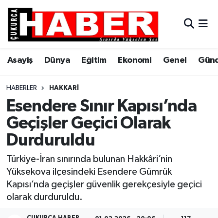
Asayiş
Hava Durumu
Asayiş
Dünya
Eğitim
Ekonomi
Genel
Gün
Dünya
Trafik Durumu
Eğitim
Süper Lig Puan Durumu ve Fikstür
HABERLER
HAKKARI
Esendere Sınır Kapısı’nda
Ekonomi
Tüm Manşetler
Geçişler Geçici Olarak
Durduruldu
Genel
Son Dakika Haberleri
Türkiye-İran sınırında bulunan Hakkâri’nin
Gündem
Haber Arşivi
Yüksekova ilçesindeki Esendere Gümrük
Kapısı’nda geçişler güvenlik gerekçesiyle geçici
Hakkari
olarak durduruldu.
Siyaset