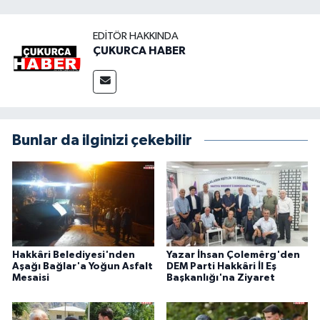
EDITÖR HAKKINDA
ÇUKURCA HABER
Bunlar da ilginizi çekebilir
Hakkâri Belediyesi'nden
Yazar İhsan Çolemêrg'den
Aşağı Bağlar'a Yoğun Asfalt
DEM Parti Hakkâri İl Eş
Mesaisi
Başkanlığı'na Ziyaret