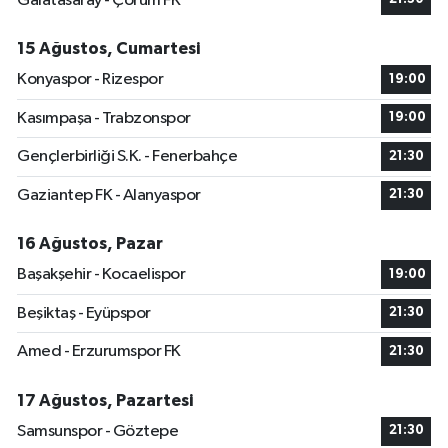
Galatasaray - Çorum FK
15 Ağustos, Cumartesi
Konyaspor - Rizespor
19:00
Kasımpaşa - Trabzonspor
19:00
Gençlerbirliği S.K. - Fenerbahçe
21:30
Gaziantep FK - Alanyaspor
21:30
16 Ağustos, Pazar
Başakşehir - Kocaelispor
19:00
Beşiktaş - Eyüpspor
21:30
Amed - Erzurumspor FK
21:30
17 Ağustos, Pazartesi
Samsunspor - Göztepe
21:30