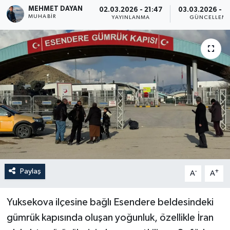
MEHMET DAYAN
02.03.2026 - 21:47
03.03.2026 - 0
MUHABIR
Son Dakika
YAYINLANMA
GÜNCELLEM
Teknoloji
Yaşam
Paylaş
-
+
A
A
Yuksekova ilçesine bağlı Esendere beldesindeki
gümrük kapısında oluşan yoğunluk, özellikle İran