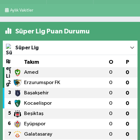
Aylık Vakitler
Süper Lig Puan Durumu
Süper Lig
#
Takım
O
P
1
Amed
0
0
2
Erzurumspor FK
0
0
3
Başakşehir
0
0
4
Kocaelispor
0
0
5
Beşiktaş
0
0
6
Eyüpspor
0
0
7
Galatasaray
0
0