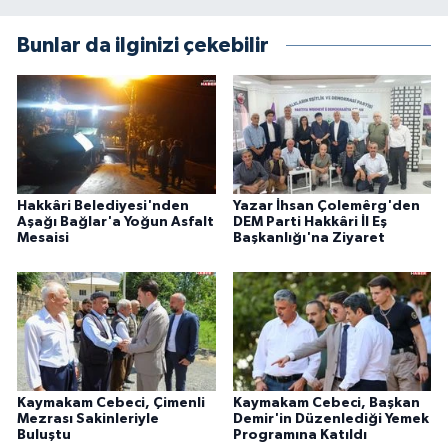
Bunlar da ilginizi çekebilir
Hakkâri Belediyesi'nden
Yazar İhsan Çolemêrg'den
Aşağı Bağlar'a Yoğun Asfalt
DEM Parti Hakkâri İl Eş
Mesaisi
Başkanlığı'na Ziyaret
Kaymakam Cebeci, Çimenli
Kaymakam Cebeci, Başkan
Mezrası Sakinleriyle
Demir'in Düzenlediği Yemek
Buluştu
Programına Katıldı