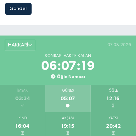
Gönder
HAKKARİ
07.08.2026
SONRAKI VAKTE KALAN
06:07:18
Öğle Namazı
İMSAK
GÜNEŞ
ÖĞLE
03:34
05:07
12:16
İKINDI
AKŞAM
YATSI
16:04
19:15
20:42