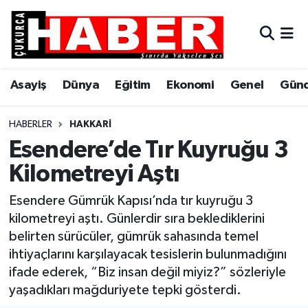
Asayiş
Hava Durumu
Asayiş
Dünya
Eğitim
Ekonomi
Genel
Gün
Dünya
Trafik Durumu
Eğitim
Süper Lig Puan Durumu ve Fikstür
HABERLER
HAKKARI
Esendere’de Tır Kuyruğu 3
Ekonomi
Tüm Manşetler
Kilometreyi Aştı
Genel
Son Dakika Haberleri
Esendere Gümrük Kapısı’nda tır kuyruğu 3
kilometreyi aştı. Günlerdir sıra beklediklerini
Gündem
Haber Arşivi
belirten sürücüler, gümrük sahasında temel
ihtiyaçlarını karşılayacak tesislerin bulunmadığını
Hakkari
ifade ederek, “Biz insan değil miyiz?” sözleriyle
yaşadıkları mağduriyete tepki gösterdi.
Siyaset