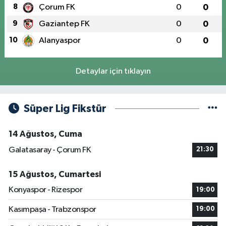
8
Çorum FK
0
0
9
Gaziantep FK
0
0
10
Alanyaspor
0
0
Detaylar için tıklayın
Süper Lig Fikstür
14 Ağustos, Cuma
Galatasaray - Çorum FK
21:30
15 Ağustos, Cumartesi
Konyaspor - Rizespor
19:00
Kasımpaşa - Trabzonspor
19:00