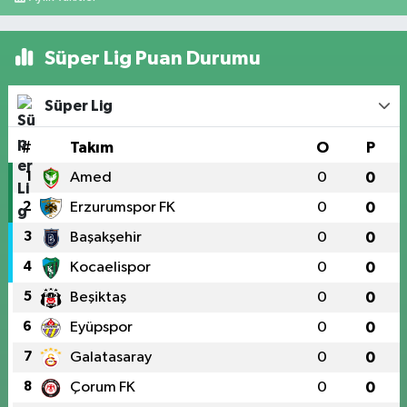
Süper Lig Puan Durumu
Süper Lig
#
Takım
O
P
1
Amed
0
0
2
Erzurumspor FK
0
0
3
Başakşehir
0
0
4
Kocaelispor
0
0
5
Beşiktaş
0
0
6
Eyüpspor
0
0
7
Galatasaray
0
0
8
Çorum FK
0
0