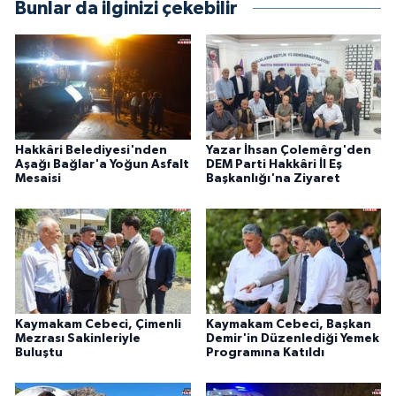
Bunlar da ilginizi çekebilir
Hakkâri Belediyesi'nden
Yazar İhsan Çolemêrg'den
Aşağı Bağlar'a Yoğun Asfalt
DEM Parti Hakkâri İl Eş
Mesaisi
Başkanlığı'na Ziyaret
Kaymakam Cebeci, Çimenli
Kaymakam Cebeci, Başkan
Mezrası Sakinleriyle
Demir'in Düzenlediği Yemek
Buluştu
Programına Katıldı