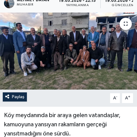
MEHMET DAYAN
19.05.2026 - 22:15
19.05.2026 - 22
MUHABIR
YAYINLANMA
GÜNCELLEME
Son Dakika
Teknoloji
Yaşam
Paylaş
-
+
A
A
Köy meydanında bir araya gelen vatandaşlar,
kamuoyuna yansıyan rakamların gerçeği
yansıtmadığını öne sürdü.