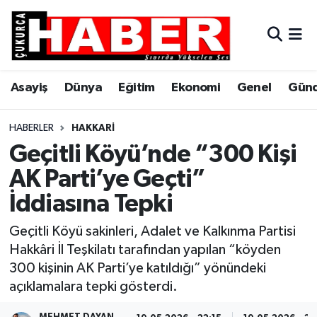
Asayiş
Hava Durumu
Asayiş
Dünya
Eğitim
Ekonomi
Genel
Gün
Dünya
Trafik Durumu
Eğitim
Süper Lig Puan Durumu ve Fikstür
HABERLER
HAKKARI
Geçitli Köyü’nde “300 Kişi
Ekonomi
Tüm Manşetler
AK Parti’ye Geçti”
İddiasına Tepki
Genel
Son Dakika Haberleri
Geçitli Köyü sakinleri, Adalet ve Kalkınma Partisi
Gündem
Haber Arşivi
Hakkâri İl Teşkilatı tarafından yapılan “köyden
300 kişinin AK Parti’ye katıldığı” yönündeki
Hakkari
açıklamalara tepki gösterdi.
Siyaset