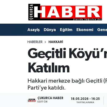
Asayiş
Hava Durumu
Asayiş
Dünya
Eğitim
Ekonomi
Gene
Dünya
Trafik Durumu
HABERLER
HAKKARI
Eğitim
Süper Lig Puan Durumu ve Fikstür
Geçitli Köyü’
Ekonomi
Tüm Manşetler
Katılım
Genel
Son Dakika Haberleri
Gündem
Haber Arşivi
Hakkari merkeze bağlı Geçitli (
Parti’ye katıldı.
Hakkari
ÇUKURCA HABER
18.05.2026 - 16:25
EDITÖR
YAYINLANMA
Siyaset