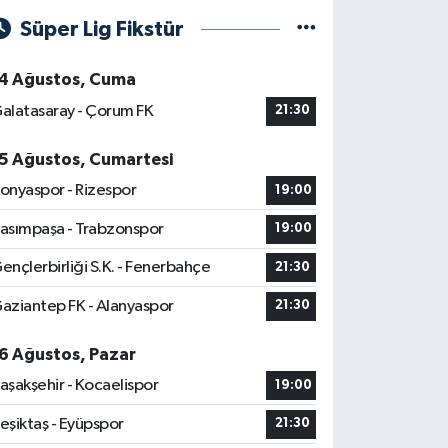
Süper Lig Fikstür
4 Ağustos, Cuma
alatasaray - Çorum FK
21:30
5 Ağustos, Cumartesi
onyaspor - Rizespor
19:00
asımpaşa - Trabzonspor
19:00
ençlerbirliği S.K. - Fenerbahçe
21:30
aziantep FK - Alanyaspor
21:30
6 Ağustos, Pazar
aşakşehir - Kocaelispor
19:00
eşiktaş - Eyüpspor
21:30