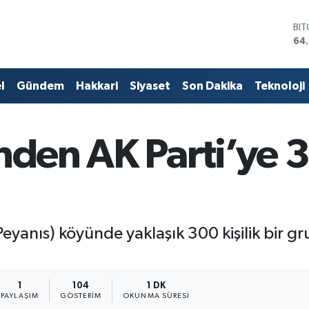
DO
47
EU
55
ST
l
Gündem
Hakkari
Siyaset
Son Dakika
Teknoloji
64
GR
65
Bİ
nden AK Parti’ye 3
13.
BI
64
Peyanıs) köyünde yaklaşık 300 kişilik bir 
1
104
1 DK
PAYLAŞIM
GÖSTERIM
OKUNMA SÜRESI