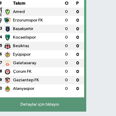
#
Takım
O
P
1
Amed
0
0
2
Erzurumspor FK
0
0
3
Başakşehir
0
0
4
Kocaelispor
0
0
5
Beşiktaş
0
0
6
Eyüpspor
0
0
7
Galatasaray
0
0
8
Çorum FK
0
0
9
Gaziantep FK
0
0
0
Alanyaspor
0
0
Detaylar için tıklayın