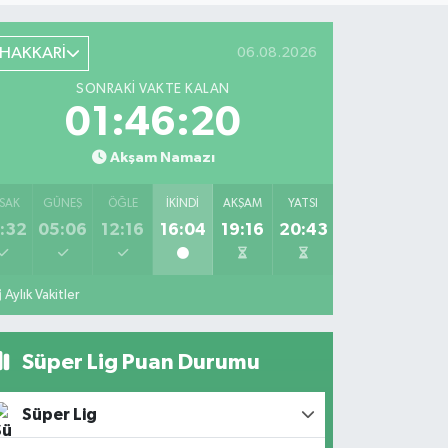
HAKKARİ
06.08.2026
SONRAKI VAKTE KALAN
01:46:19
Akşam Namazı
SAK
GÜNEŞ
ÖĞLE
İKINDI
AKŞAM
YATSI
:32
05:06
12:16
16:04
19:16
20:43
Aylık Vakitler
Süper Lig Puan Durumu
Süper Lig