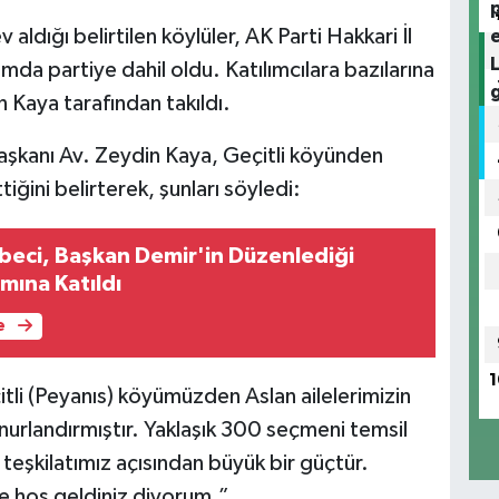
 aldığı belirtilen köylüler, AK Parti Hakkari İl
mda partiye dahil oldu. Katılımcılara bazılarına
n Kaya tarafından takıldı.
aşkanı Av. Zeydin Kaya, Geçitli köyünden
iğini belirterek, şunları söyledi:
eci, Başkan Demir'in Düzenlediği
ına Katıldı
e
1
tli (Peyanıs) köyümüzden Aslan ailelerimizin
onurlandırmıştır. Yaklaşık 300 seçmeni temsil
teşkilatımız açısından büyük bir güçtür.
e hoş geldiniz diyorum.”