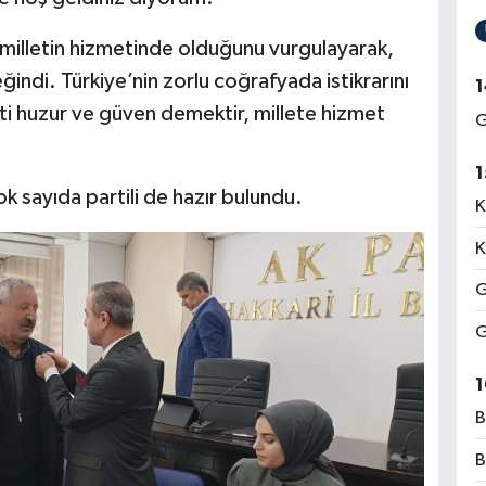
e milletin hizmetinde olduğunu vurgulayarak,
indi. Türkiye’nin zorlu coğrafyada istikrarını
1
i huzur ve güven demektir, millete hizmet
G
1
k sayıda partili de hazır bulundu.
K
K
G
G
1
B
B