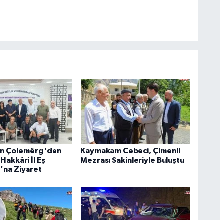
an Çolemêrg'den
Kaymakam Cebeci, Çimenli
Hakkâri İl Eş
Mezrası Sakinleriyle Buluştu
ı'na Ziyaret