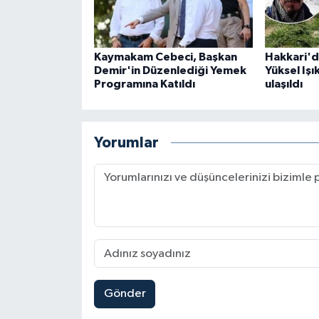
Kaymakam Cebeci, Başkan
Hakkari'd
Demir'in Düzenlediği Yemek
Yüksel Işı
Programına Katıldı
ulaşıldı
Yorumlar
Gönder