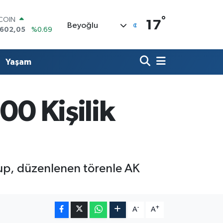
°
LAR
17
Beyoğlu
,6006
%0.06
RO
,0250
%0.02
ERLİN
Yaşam
,2398
%0.2
AM ALTIN
13.94
%0.32
ST100
00 Kişilik
768
%48
TCOIN
.602,05
%0.69
grup, düzenlenen törenle AK
-
+
A
A