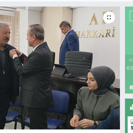
İM
03