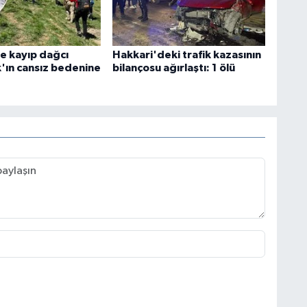
e kayıp dağcı
Hakkari'deki trafik kazasının
k'ın cansız bedenine
bilançosu ağırlaştı: 1 ölü