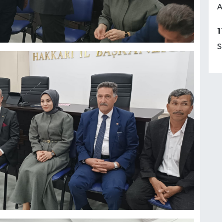
A
1
S