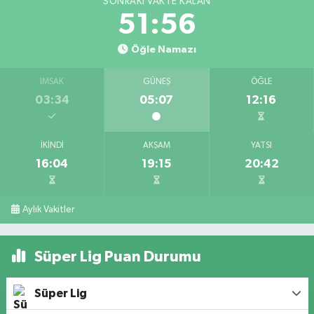
SONRAKI VAKTE KALAN
51:56
Öğle Namazı
İMSAK
GÜNEŞ
ÖĞLE
03:34
05:07
12:16
İKINDI
AKŞAM
YATSI
16:04
19:15
20:42
Aylık Vakitler
Süper Lig Puan Durumu
Süper Lig