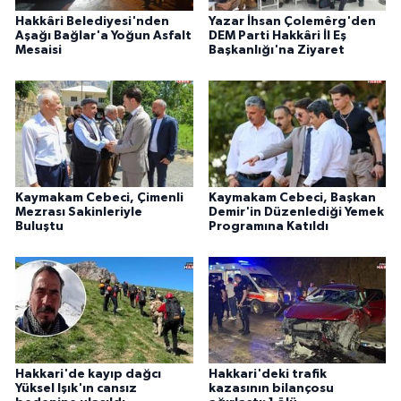
Hakkâri Belediyesi'nden
Yazar İhsan Çolemêrg'den
Aşağı Bağlar'a Yoğun Asfalt
DEM Parti Hakkâri İl Eş
Mesaisi
Başkanlığı'na Ziyaret
Kaymakam Cebeci, Çimenli
Kaymakam Cebeci, Başkan
Mezrası Sakinleriyle
Demir'in Düzenlediği Yemek
Buluştu
Programına Katıldı
Hakkari'de kayıp dağcı
Hakkari'deki trafik
Yüksel Işık'ın cansız
kazasının bilançosu