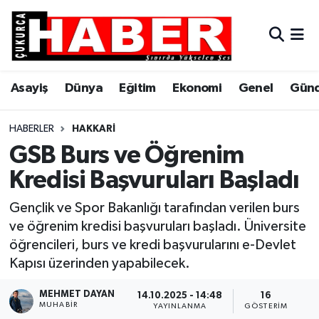
Asayiş
Hava Durumu
Asayiş
Dünya
Eğitim
Ekonomi
Genel
Gün
Dünya
Trafik Durumu
Eğitim
Süper Lig Puan Durumu ve Fikstür
HABERLER
HAKKARI
GSB Burs ve Öğrenim
Ekonomi
Tüm Manşetler
Kredisi Başvuruları Başladı
Genel
Son Dakika Haberleri
Gençlik ve Spor Bakanlığı tarafından verilen burs
ve öğrenim kredisi başvuruları başladı. Üniversite
Gündem
Haber Arşivi
öğrencileri, burs ve kredi başvurularını e-Devlet
Kapısı üzerinden yapabilecek.
Hakkari
MEHMET DAYAN
14.10.2025 - 14:48
16
MUHABIR
Siyaset
YAYINLANMA
GÖSTERIM