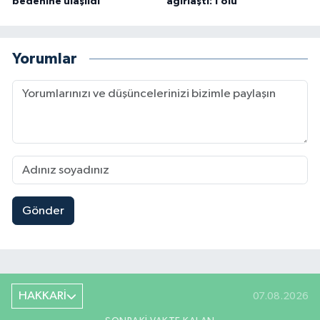
bedenine ulaşıldı
ağırlaştı: 1 ölü
Yorumlar
Gönder
HAKKARİ
07.08.2026