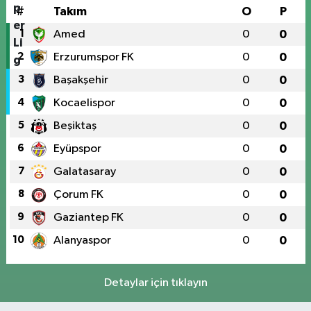
#
Takım
O
P
1
Amed
0
0
2
Erzurumspor FK
0
0
3
Başakşehir
0
0
4
Kocaelispor
0
0
5
Beşiktaş
0
0
6
Eyüpspor
0
0
7
Galatasaray
0
0
8
Çorum FK
0
0
9
Gaziantep FK
0
0
10
Alanyaspor
0
0
Detaylar için tıklayın