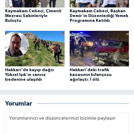
Kaymakam Cebeci, Çimenli
Kaymakam Cebeci, Başkan
Mezrası Sakinleriyle
Demir'in Düzenlediği Yemek
Buluştu
Programına Katıldı
Hakkari'de kayıp dağcı
Hakkari'deki trafik
Yüksel Işık'ın cansız
kazasının bilançosu
bedenine ulaşıldı
ağırlaştı: 1 ölü
Yorumlar