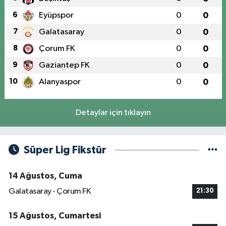
6
Eyüpspor
0
0
7
Galatasaray
0
0
8
Çorum FK
0
0
9
Gaziantep FK
0
0
10
Alanyaspor
0
0
Detaylar için tıklayın
Süper Lig Fikstür
14 Ağustos, Cuma
Galatasaray - Çorum FK
21:30
15 Ağustos, Cumartesi