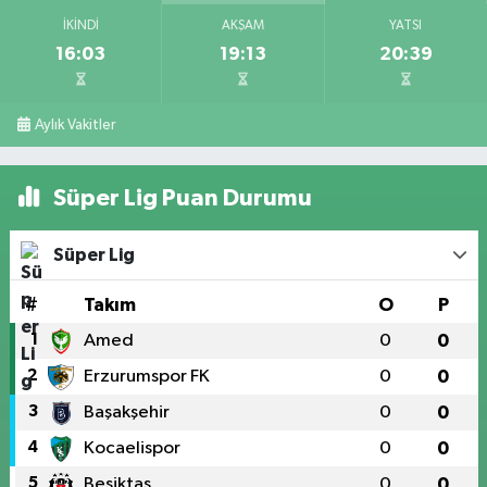
İKINDI
AKŞAM
YATSI
16:03
19:13
20:39
Aylık Vakitler
Süper Lig Puan Durumu
Süper Lig
#
Takım
O
P
1
Amed
0
0
2
Erzurumspor FK
0
0
3
Başakşehir
0
0
4
Kocaelispor
0
0
5
Beşiktaş
0
0