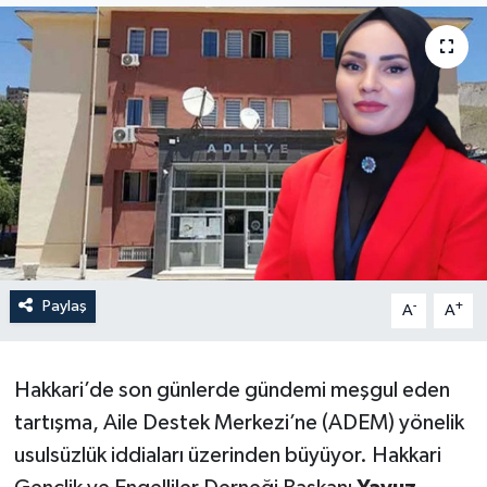
Son Dakika
Teknoloji
Yaşam
Paylaş
-
+
A
A
Hakkari’de son günlerde gündemi meşgul eden
tartışma, Aile Destek Merkezi’ne (ADEM) yönelik
usulsüzlük iddiaları üzerinden büyüyor. Hakkari