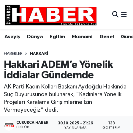
Asayiş
Hava Durumu
Asayiş
Dünya
Eğitim
Ekonomi
Genel
Gün
Dünya
Trafik Durumu
Eğitim
Süper Lig Puan Durumu ve Fikstür
HABERLER
HAKKARI
Hakkari ADEM’e Yönelik
Ekonomi
Tüm Manşetler
İddialar Gündemde
Genel
Son Dakika Haberleri
AK Parti Kadın Kolları Başkanı Aydoğdu Hakkında
Suç Duyurusunda bulunarak, “Kadınlara Yönelik
Gündem
Haber Arşivi
Projeleri Karalama Girişimlerine İzin
Vermeyeceğiz” dedi.
Hakkari
ÇUKURCA HABER
30.10.2025 - 21:26
133
EDITÖR
Siyaset
YAYINLANMA
GÖSTERIM